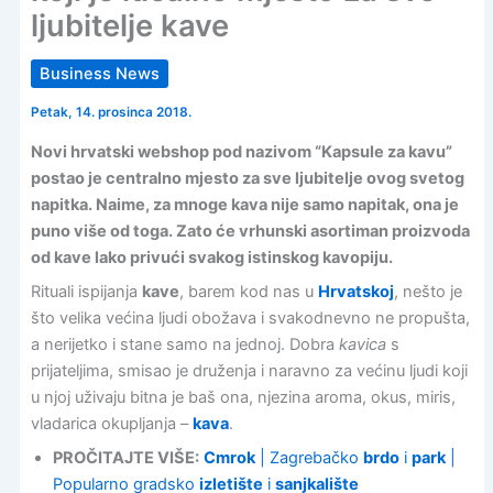
ljubitelje kave
Business News
Petak, 14. prosinca 2018.
Novi hrvatski webshop pod nazivom “Kapsule za kavu”
postao je centralno mjesto za sve ljubitelje ovog svetog
napitka. Naime, za mnoge kava nije samo napitak, ona je
puno više od toga. Zato će vrhunski asortiman proizvoda
od kave lako privući svakog istinskog kavopiju.
Rituali ispijanja
kave
, barem kod nas u
Hrvatskoj
, nešto je
što velika većina ljudi obožava i svakodnevno ne propušta,
a nerijetko i stane samo na jednoj. Dobra
kavica
s
prijateljima, smisao je druženja i naravno za većinu ljudi koji
u njoj uživaju bitna je baš ona, njezina aroma, okus, miris,
vladarica okupljanja –
kava
.
PROČITAJTE VIŠE:
Cmrok
| Zagrebačko
brdo
i
park
|
Popularno gradsko
izletište
i
sanjkalište