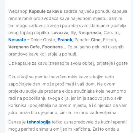
Webshop
Kapsule za kavu
sadrže najveću ponudu kapsula
renomiranih proizvođača kave na jednom mjestu. Samim
tim mogu zadovoljiti želje i potrebe svih istančanih ljubitelja
ovog toplog napitka.
Lavazza
, Illy,
Nespresso
, Carraro,
Nescafe
– Dolce Gusto,
Franck
, Panafe,
Cino
, Filicori,
Vergnano Cafe
,
Foodness
… To su samo neki od ukusnih
brandova kave koji stoje u ponudi.
Uz kapsule za kavu iznenadite svoju obitelj, prijatelje i goste
Okusi koji se pamte i savršen miris kave s kojim rado
započinjete dan, može prožimati i vaš dom. Na ovom
projektu sudjeluje predana ekipa stručnjaka koja neumorno
radi na poboljšanju svoga cilja, jer im je zadovoljstvo svih
korisnika i posjetitelja na prvom mjestu, a i činjenica da vam
jutro može biti uljepšano, čini ih iznimno zadovoljnima.
Danas je
tehnologija
toliko uznapredovala da kućni aparati
mogu parirati onima u omiljenim kafićima. Zašto onda u