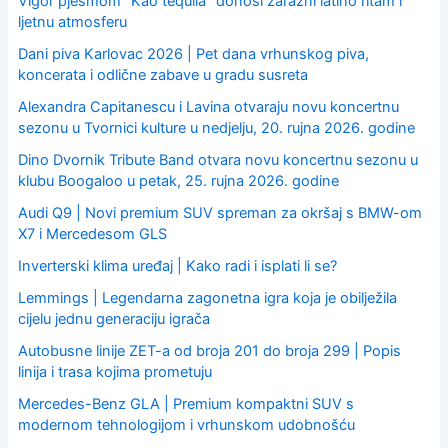
Vigor pjesmom “Kao tequila” donosi zarazni latino ritam i
ljetnu atmosferu
Dani piva Karlovac 2026 | Pet dana vrhunskog piva,
koncerata i odlične zabave u gradu susreta
Alexandra Capitanescu i Lavina otvaraju novu koncertnu
sezonu u Tvornici kulture u nedjelju, 20. rujna 2026. godine
Dino Dvornik Tribute Band otvara novu koncertnu sezonu u
klubu Boogaloo u petak, 25. rujna 2026. godine
Audi Q9 | Novi premium SUV spreman za okršaj s BMW-om
X7 i Mercedesom GLS
Inverterski klima uređaj | Kako radi i isplati li se?
Lemmings | Legendarna zagonetna igra koja je obilježila
cijelu jednu generaciju igrača
Autobusne linije ZET-a od broja 201 do broja 299 | Popis
linija i trasa kojima prometuju
Mercedes-Benz GLA | Premium kompaktni SUV s
modernom tehnologijom i vrhunskom udobnošću