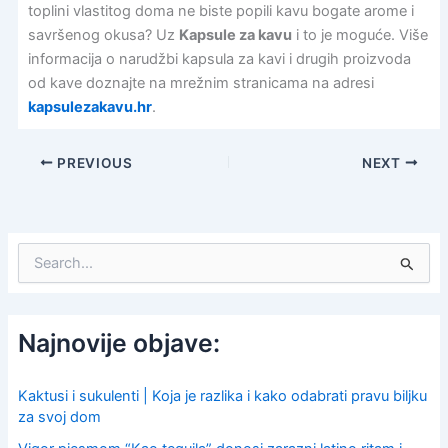
toplini vlastitog doma ne biste popili kavu bogate arome i
savršenog okusa? Uz
Kapsule za kavu
i to je moguće. Više
informacija o narudžbi kapsula za kavi i drugih proizvoda
od kave doznajte na mrežnim stranicama na adresi
kapsulezakavu.hr
.
PREVIOUS
NEXT
S
e
a
r
c
Najnovije objave:
h
f
o
Kaktusi i sukulenti | Koja je razlika i kako odabrati pravu biljku
r
za svoj dom
: