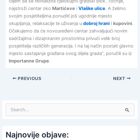
ciljem da se revitalizira cjelokupni gradski blok. Točnije,
najstroži centar oko
Martićeve
i
Vlaške ulice
. A želimo
svojim posjetiteljima ponuditi još ugodnije mjesto
okupljanja, relaksacije te uživanja u
dobroj hrani
i
kupovini
.
Očekujemo da će novouređeni centar zahvaljujući novim
sadržajima i dizajniranim prostorima privući velik broj
posjetitelja različitih generacija. I na taj način postati glavno
mjesto sastajanja građana ovog dijela grada”, poručili su iz
Importanne Grupe
.
PREVIOUS
NEXT
S
e
a
r
c
Najnovije objave:
h