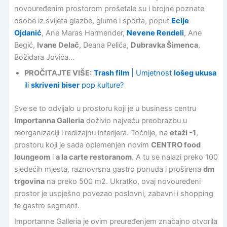
novouređenim prostorom prošetale su i brojne poznate
osobe iz svijeta glazbe, glume i sporta, poput
Ecije
Ojdanić
, Ane Maras Harmender,
Nevene Rendeli
, Ane
Begić,
Ivane Delač
, Deana Pelića,
Dubravka Šimenca
,
Božidara Jovića…
PROČITAJTE VIŠE:
Trash film
| Umjetnost
lošeg ukusa
ili
skriveni biser
pop kulture?
Sve se to odvijalo u prostoru koji je u business centru
Importanna Galleria
doživio najveću preobrazbu u
reorganizaciji i redizajnu interijera. Točnije, na
etaži -1
,
prostoru koji je sada oplemenjen novim
CENTRO food
loungeom
i
a la carte restoranom
. A tu se nalazi preko 100
sjedećih mjesta, raznovrsna gastro ponuda i proširena
dm
trgovina
na preko 500 m2. Ukratko, ovaj novouređeni
prostor je uspješno povezao poslovni, zabavni i shopping
te gastro segment.
Importanne Galleria je ovim preuređenjem značajno otvorila