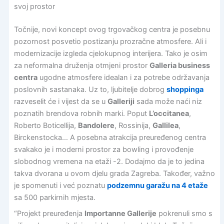
svoj prostor
Točnije, novi koncept ovog trgovačkog centra je posebnu
pozornost posvetio postizanju prozračne atmosfere. Ali i
modernizacije izgleda cjelokupnog interijera. Tako je osim
za neformalna druženja otmjeni prostor
Galleria business
centra
ugodne atmosfere idealan i za potrebe održavanja
poslovnih sastanaka. Uz to, ljubitelje dobrog
shoppinga
razveselit će i vijest da se u
Galleriji
sada može naći niz
poznatih brendova robnih marki. Poput
L’occitanea
,
Roberto Boticellija,
Bandolere
, Rossinija,
Gallilea
,
Birckenstocka… A posebna atrakcija preuređenog centra
svakako je i moderni prostor za bowling i provođenje
slobodnog vremena na etaži -2. Dodajmo da je to jedina
takva dvorana u ovom djelu grada Zagreba. Također, važno
je spomenuti i već poznatu
podzemnu garažu na 4 etaže
sa 500 parkirnih mjesta.
“Projekt preuređenja
Importanne Gallerije
pokrenuli smo s