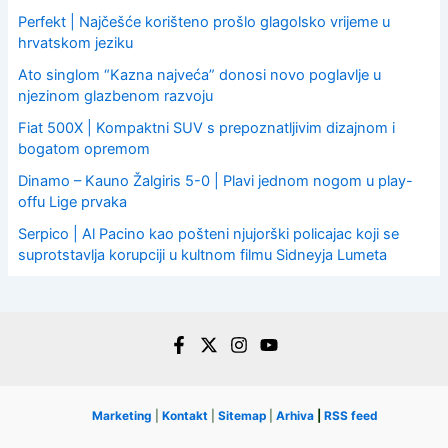
Perfekt | Najčešće korišteno prošlo glagolsko vrijeme u
hrvatskom jeziku
Ato singlom “Kazna najveća” donosi novo poglavlje u
njezinom glazbenom razvoju
Fiat 500X | Kompaktni SUV s prepoznatljivim dizajnom i
bogatom opremom
Dinamo – Kauno Žalgiris 5-0 | Plavi jednom nogom u play-
offu Lige prvaka
Serpico | Al Pacino kao pošteni njujorški policajac koji se
suprotstavlja korupciji u kultnom filmu Sidneyja Lumeta
Marketing
|
Kontakt
|
Sitemap
|
Arhiva
|
RSS feed