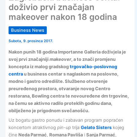
doživio prvi značajan
makeover nakon 18 godina
Business News
Subota, 9. prosinca 2017.
Nakon punih 18 godina Importanne Galleria doživjela je
svoj prvi značajniji
makeover
, a to znači promjenu
koncepta iz malog gradskog
trgovačko-poslovnog
centra
u business centar s naglaskom na poslovno,
modno i gastro odredište. Službeno otvorenje
preuređenog prostora, otvaranje novog Centro
restorana, Bowling centra te novouređene dm trgovine,
na čemu se aktivno radilo proteklih godinu dana,
obilježeno je prigodnom svečanošću.
Uz bogatu gastro ponudu i zabavan program popraćen
koncertom atraktivnog
pin-up
trija
Gelato Sisters
kojeg
čine
Neda Parmać
,
Romana Pavliša
i
Sanja Parmać
,