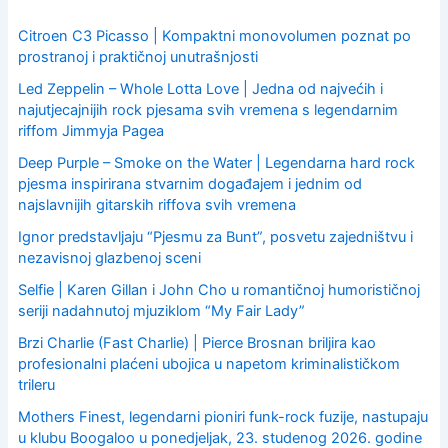
f
o
Citroen C3 Picasso | Kompaktni monovolumen poznat po
r
prostranoj i praktičnoj unutrašnjosti
:
Led Zeppelin – Whole Lotta Love | Jedna od najvećih i
najutjecajnijih rock pjesama svih vremena s legendarnim
riffom Jimmyja Pagea
Deep Purple – Smoke on the Water | Legendarna hard rock
pjesma inspirirana stvarnim događajem i jednim od
najslavnijih gitarskih riffova svih vremena
Ignor predstavljaju “Pjesmu za Bunt”, posvetu zajedništvu i
nezavisnoj glazbenoj sceni
Selfie | Karen Gillan i John Cho u romantičnoj humorističnoj
seriji nadahnutoj mjuziklom “My Fair Lady”
Brzi Charlie (Fast Charlie) | Pierce Brosnan briljira kao
profesionalni plaćeni ubojica u napetom kriminalističkom
trileru
Mothers Finest, legendarni pioniri funk-rock fuzije, nastupaju
u klubu Boogaloo u ponedjeljak, 23. studenog 2026. godine