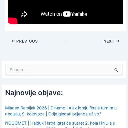
PREVIOUS
NEXT
S
e
a
r
c
Najnovije objave:
h
f
o
Mladen Ramljak 2026 | Dinamo i Ajax igraju finale turnira u
r
nedjelju, 9. kolovoza | Gdje gledati prijenos uživo?
:
NOGOMET | Hajduk i Istra igrat će susret 2. kola HNL-a u