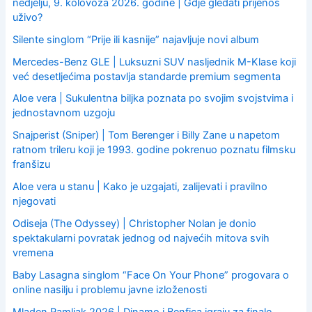
nedjelju, 9. kolovoza 2026. godine | Gdje gledati prijenos
uživo?
Silente singlom “Prije ili kasnije” najavljuje novi album
Mercedes-Benz GLE | Luksuzni SUV nasljednik M-Klase koji
već desetljećima postavlja standarde premium segmenta
Aloe vera | Sukulentna biljka poznata po svojim svojstvima i
jednostavnom uzgoju
Snajperist (Sniper) | Tom Berenger i Billy Zane u napetom
ratnom trileru koji je 1993. godine pokrenuo poznatu filmsku
franšizu
Aloe vera u stanu | Kako je uzgajati, zalijevati i pravilno
njegovati
Odiseja (The Odyssey) | Christopher Nolan je donio
spektakularni povratak jednog od najvećih mitova svih
vremena
Baby Lasagna singlom “Face On Your Phone” progovara o
online nasilju i problemu javne izloženosti