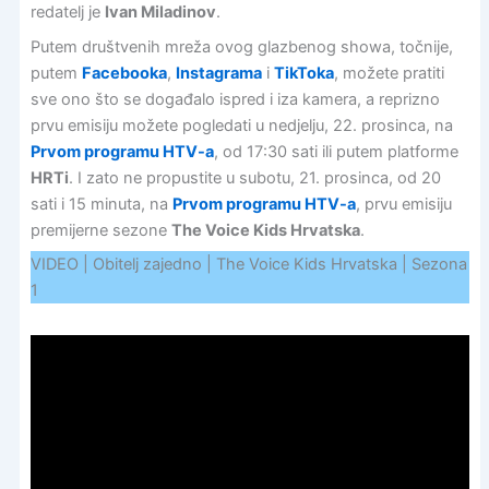
redatelj je
Ivan Miladinov
.
Putem društvenih mreža ovog glazbenog showa, točnije,
putem
Facebooka
,
Instagrama
i
TikToka
, možete pratiti
sve ono što se događalo ispred i iza kamera, a reprizno
prvu emisiju možete pogledati u nedjelju, 22. prosinca, na
Prvom programu HTV-a
, od 17:30 sati ili putem platforme
HRTi
. I zato ne propustite u subotu, 21. prosinca, od 20
sati i 15 minuta, na
Prvom programu HTV-a
, prvu emisiju
premijerne sezone
The Voice Kids Hrvatska
.
VIDEO | Obitelj zajedno | The Voice Kids Hrvatska | Sezona
1