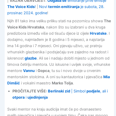
|
VAŽNA OBAVIJEST:
Odgađa se
emitiranje prve emisije
The Voice Kids
!
|
Novi
termin emitiranja
je subota, 28.
prosinac 2024. godine
!
Njih 81 tako ima veliku priliku stati na pozornicu showa
The
Voice Kids Hrvatska
, nakon što su izabrani u dva kruga
predizbora između više od tisuću djece iz cijele
Hrvatske
. I
dodajmo, najmlađem je 8 godina i 5 mjeseci, a najstarija
ima 14 godina i 7 mjeseci. Oni pjevaju uživo, uz pratnju
vrhunskih glazbenika i podsjećaju sve zajedno na radost i
iskrenost
glazbe
. Ali se i nadaju dobiti mjesto u jednom od
timova četiriju mentora. Uz iskusne i uvijek svoje, vrhunske
mentore
Vannu
i
Gopca
, tu su i novo dvoje u crvenim
mentorskim stolcima. A oni su kantautorica i pjevačica
Mia
Dimšić
i vokalni maestro
Marko Tolja
.
PROČITAJTE VIŠE:
Berlinski zid
| Simbol
podjele
, ali i
otpora
i
ujedinjenja
Svaki mentor na kraju audicija imat će po dvanaestero
malih pjevačica i pjevača u svojem timu. Čeka nas mnogo