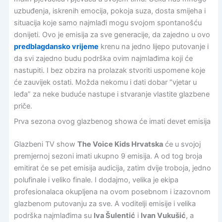
uzbuđenja, iskrenih emocija, pokoja suza, dosta smijeha i
situacija koje samo najmlađi mogu svojom spontanošću
donijeti. Ovo je emisija za sve generacije, da zajedno u ovo
predblagdansko vrijeme
krenu na jedno lijepo putovanje i
da svi zajedno budu podrška ovim najmlađima koji će
nastupiti. I bez obzira na prolazak stvoriti uspomene koje
će zauvijek ostati. Možda nekomu i dati dobar “vjetar u
leđa” za neke buduće nastupe i stvaranje vlastite glazbene
priče.
Prva sezona ovog glazbenog showa će imati devet emisija
Glazbeni TV show
The Voice Kids Hrvatska
će u svojoj
premjernoj sezoni imati ukupno 9 emisija. A od tog broja
emitirat će se pet emisija audicija, zatim dvije troboja, jedno
polufinale i veliko finale. I dodajmo, velika je ekipa
profesionalaca okupljena na ovom posebnom i izazovnom
glazbenom putovanju za sve. A voditelji emisije i velika
podrška najmlađima su
Iva Šulentić
i
Ivan Vukušić
, a