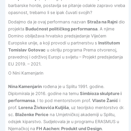
barbarske horde, postavlja se pitanje odakle zapravo vreba
opasnost, trebamo li se ipak čuvati svojih?
Dodajmo da je ovaj performans nazvan
Straža na Rajni
dio
projekta
Budućnost političkog performansa
. A njime
Domino obilježava hrvatsko predsjedanje Vijećem
Europske unije, a koji provodi u partnerstvu s
Institutom
Tomislav Gotovac
u okrilju programa Prema otvorenoj,
pravednoj i održivoj Europi u svijetu – Projekt predsjedanja
EU 2019. – 2021.
O Nini Kamenjarin
Nina Kamenjarin
rođena je u Splitu 1991. godine.
Diplomirala je 2016. godine na temu
Simbioza skulpture i
performansa
. I to pod mentorstvom prof.
Vlaste Žanić
i
prof.
Lorena Živkovića Kuljiša
, uz teorijsko mentorstvo dr.
sc.
Blaženke Perice
na Umjetničkoj akademiji u Splitu,
odsjek kiparstvo. Sudjelovala je u programu ERASMUS u
Njemačkoj na
FH Aachen: Produkt und Design
.