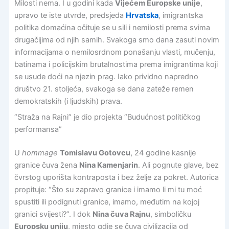
Milosti nema. I u godini kada
Vijećem Europske unije
,
upravo te iste utvrde, predsjeda
Hrvatska
, imigrantska
politika domaćina očituje se u sili i nemilosti prema svima
drugačijima od njih samih. Svakoga smo dana zasuti novim
informacijama o nemilosrdnom ponašanju vlasti, mučenju,
batinama i policijskim brutalnostima prema imigrantima koji
se usude doći na njezin prag. Iako prividno napredno
društvo 21. stoljeća, svakoga se dana zateže remen
demokratskih (i ljudskih) prava.
“Straža na Rajni” je dio projekta “Budućnost političkog
performansa”
U
hommage
Tomislavu Gotovcu
, 24 godine kasnije
granice čuva žena
Nina Kamenjarin
. Ali pognute glave, bez
čvrstog uporišta kontraposta i bez želje za pokret. Autorica
propituje: “Što su zapravo granice i imamo li mi tu moć
spustiti ili podignuti granice, imamo, međutim na kojoj
granici svijesti?”. I dok
Nina čuva Rajnu
, simboličku
Europsku uniju
, mjesto gdje se čuva civilizacija od