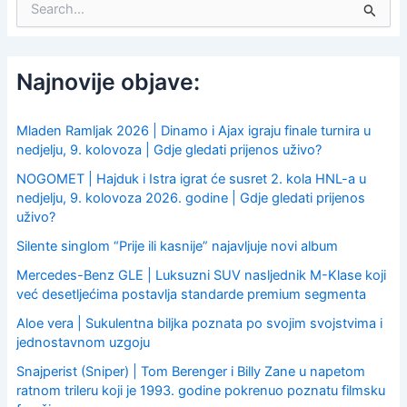
e
a
r
c
Najnovije objave:
h
f
o
Mladen Ramljak 2026 | Dinamo i Ajax igraju finale turnira u
r
nedjelju, 9. kolovoza | Gdje gledati prijenos uživo?
:
NOGOMET | Hajduk i Istra igrat će susret 2. kola HNL-a u
nedjelju, 9. kolovoza 2026. godine | Gdje gledati prijenos
uživo?
Silente singlom “Prije ili kasnije” najavljuje novi album
Mercedes-Benz GLE | Luksuzni SUV nasljednik M-Klase koji
već desetljećima postavlja standarde premium segmenta
Aloe vera | Sukulentna biljka poznata po svojim svojstvima i
jednostavnom uzgoju
Snajperist (Sniper) | Tom Berenger i Billy Zane u napetom
ratnom trileru koji je 1993. godine pokrenuo poznatu filmsku