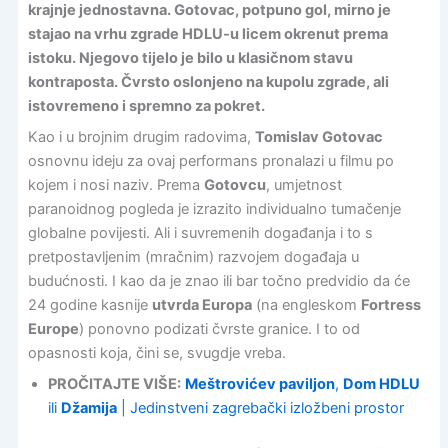
krajnje jednostavna. Gotovac, potpuno gol, mirno je
stajao na vrhu zgrade HDLU-u licem okrenut prema
istoku. Njegovo tijelo je bilo u klasičnom stavu
kontraposta. Čvrsto oslonjeno na kupolu zgrade, ali
istovremeno i spremno za pokret.
Kao i u brojnim drugim radovima,
Tomislav Gotovac
osnovnu ideju za ovaj performans pronalazi u filmu po
kojem i nosi naziv. Prema
Gotovcu
, umjetnost
paranoidnog pogleda je izrazito individualno tumačenje
globalne povijesti. Ali i suvremenih događanja i to s
pretpostavljenim (mračnim) razvojem događaja u
budućnosti. I kao da je znao ili bar točno predvidio da će
24 godine kasnije
utvrda Europa
(na engleskom
Fortress
Europe
) ponovno podizati čvrste granice. I to od
opasnosti koja, čini se, svugdje vreba.
PROČITAJTE VIŠE:
Meštrovićev paviljon
,
Dom HDLU
ili
Džamija
| Jedinstveni zagrebački izložbeni prostor