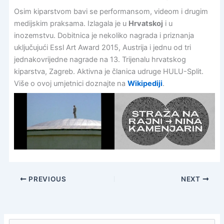
Osim kiparstvom bavi se performansom, videom i drugim
medijskim praksama. Izlagala je u
Hrvatskoj
i u
inozemstvu. Dobitnica je nekoliko nagrada i priznanja
uključujući Essl Art Award 2015, Austrija i jednu od tri
jednakovrijedne nagrade na 13. Trijenalu hrvatskog
kiparstva, Zagreb. Aktivna je članica udruge HULU-Split.
Više o ovoj umjetnici doznajte na
Wikipediji
.
PREVIOUS
NEXT
S