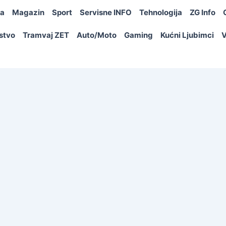
ja
Magazin
Sport
Servisne INFO
Tehnologija
ZG Info
rstvo
Tramvaj ZET
Auto/Moto
Gaming
Kućni Ljubimci
V