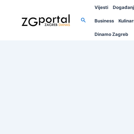
Skip
Vijesti
Događan
to
content
Search
Business
Kulina
Dinamo Zagreb