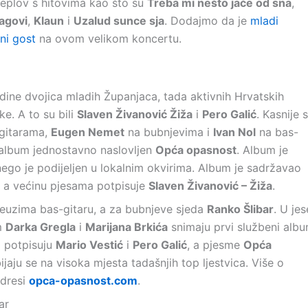
eplov s hitovima kao što su
Treba mi nešto jače od sna
,
agovi
,
Klaun
i
Uzalud sunce sja
. Dodajmo da je
mladi
ni gost
na ovom velikom koncertu.
ine dvojica mladih Županjaca, tada aktivnih Hrvatskih
e. A to su bili
Slaven Živanović Žiža
i
Pero Galić
. Kasnije 
gitarama,
Eugen Nemet
na bubnjevima i
Ivan Nol
na bas-
l, album jednostavno naslovljen
Opća opasnost
. Album je
nego je podijeljen u lokalnim okvirima. Album je sadržavao
 a većinu pjesama potpisuje
Slaven Živanović – Žiža
.
euzima bas-gitaru, a za bubnjeve sjeda
Ranko Šlibar
. U je
om
Darka Gregla
i
Marijana Brkića
snimaju prvi službeni alb
a potpisuju
Mario Vestić
i
Pero Galić
, a pjesme
Opća
jaju se na visoka mjesta tadašnjih top ljestvica. Više o
adresi
opca-opasnost.com
.
ar