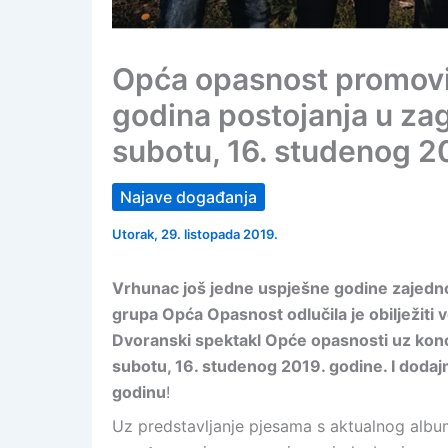
Opća opasnost promovira 
godina postojanja u z
subotu, 16. studenog 2
Najave događanja
Utorak, 29. listopada 2019.
Vrhunac još jedne uspješne godine zajedno
grupa Opća Opasnost odlučila je obilježit
Dvoranski spektakl Opće opasnosti uz konc
subotu, 16. studenog 2019. godine. I dodajm
godinu
!
Uz predstavljanje pjesama s aktualnog alb