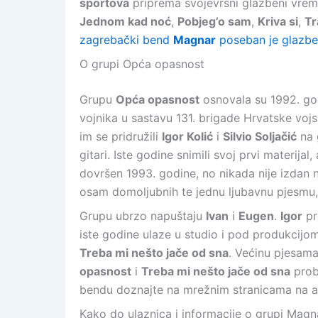
sportova
priprema svojevrsni glazbeni vrem
Jednom kad noć
,
Pobjeg’o sam
,
Kriva si
,
Tr
zagrebački bend
Magnar
poseban je glazbe
O grupi Opća opasnost
Grupu
Opća opasnost
osnovala su 1992. god
vojnika u sastavu 131. brigade Hrvatske vojsk
im se pridružili
Igor Kolić
i
Silvio Soljačić
na 
gitari. Iste godine snimili svoj prvi materija
dovršen 1993. godine, no nikada nije izdan 
osam domoljubnih te jednu ljubavnu pjesmu,
Grupu ubrzo napuštaju
Ivan
i
Eugen
.
Igor
pr
iste godine ulaze u studio i pod produkcij
Treba mi nešto jače od sna
. Većinu pjesam
opasnost
i
Treba mi nešto jače od sna
probi
bendu doznajte na mrežnim stranicama na 
Kako do ulaznica i informacije o grupi Magn