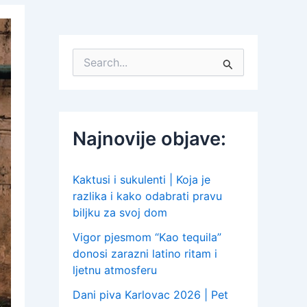
S
e
a
r
c
h
Najnovije objave:
f
o
r
:
Kaktusi i sukulenti | Koja je
razlika i kako odabrati pravu
biljku za svoj dom
Vigor pjesmom “Kao tequila”
donosi zarazni latino ritam i
ljetnu atmosferu
Dani piva Karlovac 2026 | Pet