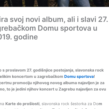
svoj novi album, ali i slavi 27.
agrebačkom Domu sportova u
019. godine
 s proslavom 27. godišnjice postojanja, slavonska rock
i velikim koncertom u zagrebačkom
Domu sportova
!
ertnu promociju njihovog novog albuma najavljen je za
o, to je jedini njihov koncert u Zagrebu najavljen za ovu
uma
Karte do prošlosti
, slavonska rock šestorka za Do
m