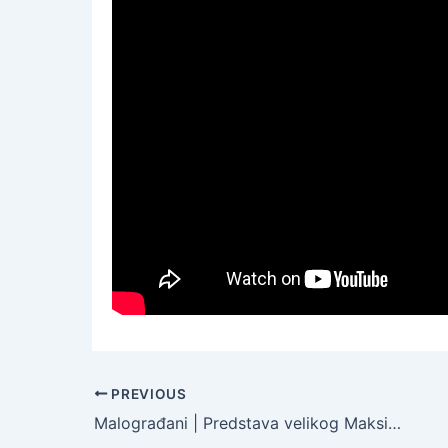
PREVIOUS
Malograđani | Predstava velikog Maksima Gorkog igra u kazalištu Gavella tijekom studenog 2019. godine