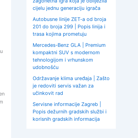
zagonetna igra koja je obilježila
cijelu jednu generaciju igrača
Autobusne linije ZET-a od broja
201 do broja 299 | Popis linija i
trasa kojima prometuju
Mercedes-Benz GLA | Premium
su
kompaktni SUV s modernom
tehnologijom i vrhunskom
udobnošću
Održavanje klima uređaja | Zašto
je redoviti servis važan za
učinkovit rad
sen
um
Servisne informacije Zagreb |
Popis dežurnih gradskih službi i
korisnih gradskih informacija