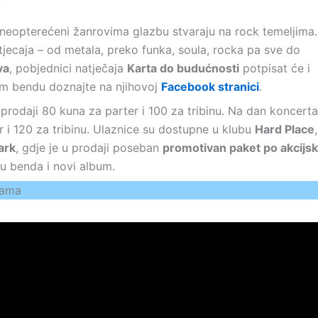
neopterećeni žanrovima glazbu stvaraju na rock temeljima.
tjecaja – od metala, preko funka, soula, rocka pa sve do
va
, pobjednici natječaja
Karta do budućnosti
potpisat će i
om bendu doznajte na njihovoj
Facebook stranici
.
tprodaji 80 kuna za parter i 100 za tribinu. Na dan koncerta
er i 120 za tribinu. Ulaznice su dostupne u klubu
Hard Place
,
ark
, gdje je u prodaji poseban
promotivan paket po akcijsk
cu benda i novi album.
gama