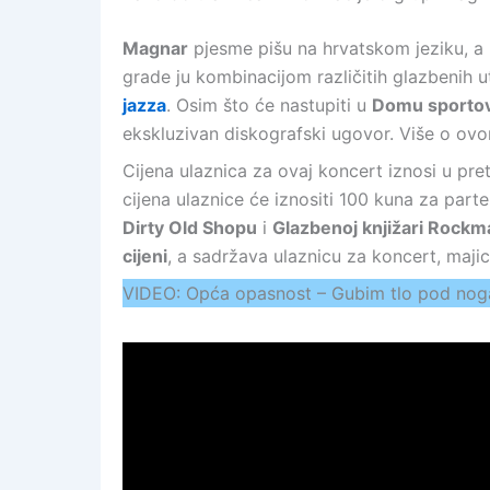
Magnar
pjesme pišu na hrvatskom jeziku, a 
grade ju kombinacijom različitih glazbenih u
jazza
. Osim što će nastupiti u
Domu sporto
ekskluzivan diskografski ugovor. Više o ov
Cijena ulaznica za ovaj koncert iznosi u pre
cijena ulaznice će iznositi 100 kuna za part
Dirty Old Shopu
i
Glazbenoj knjižari Rockm
cijeni
, a sadržava ulaznicu za koncert, maji
VIDEO: Opća opasnost – Gubim tlo pod no