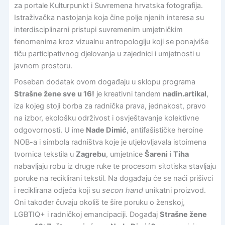
za portale Kulturpunkt i Suvremena hrvatska fotografija.
Istraživačka nastojanja koja čine polje njenih interesa su
interdisciplinarni pristupi suvremenim umjetničkim
fenomenima kroz vizualnu antropologiju koji se ponajviše
tiču participativnog djelovanja u zajednici i umjetnosti u
javnom prostoru.
Poseban dodatak ovom događaju u sklopu programa
Strašne žene sve u 16!
je kreativni tandem
nadin.artikal
,
iza kojeg stoji borba za radnička prava, jednakost, pravo
na izbor, ekološku održivost i osvještavanje kolektivne
odgovornosti. U ime
Nade Dimić
, antifašističke heroine
NOB-a i simbola radništva koje je utjelovljavala istoimena
tvornica tekstila u
Zagrebu
, umjetnice
Šareni
i
Tiha
nabavljaju robu iz druge ruke te procesom sitotiska stavljaju
poruke na reciklirani tekstil. Na događaju će se naći prišivci
i reciklirana odjeća koji su
secon hand
unikatni proizvod.
Oni također čuvaju okoliš te šire poruku o ženskoj,
LGBTIQ+ i radničkoj emancipaciji. Događaj
Strašne žene