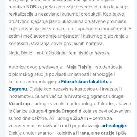
narativa
NOB-a
, preko amnezije devedesetih do današnje
revitalizacije u nezavisnoj kulturnoj produkciji. Kao takvo,
društveno sjećanje jasno ukazuje na društvene promjene
koje zahvaćaju sve sfere kulture i upućuju na mogućnosti. A
zatim i moć autonomije umjetnosti i kulturnog djelovanja u
kontekstu stvaranja novih povijesnih narativa.
Nada Dimić – antifašistkinja i feministička
heroina
Autorica ovog predavanja –
Maja Flajsig
– studentica je
diplomskog studija povijesti umjetnosti i etnologije i
kulturne antropologije pri
Filozofskom fakultetu
u
Zagrebu
. Djeluje kao nezavisna kustosica u Hrvatskoj i
inozemstvu. Suosnivačica je hrvatskog ogranka udruge
Vizantrop
– udruge vizualnih antropologa. Također, aktivna
je članica udruge
4 grada Dragodid
koja se bavi očuvanjem
suhozidne baštine. Ali i udruge
ZipArh
– centra za
znanstveno – istraživački rad i popularizaciju
arheologije
.
Djeluje unutar anarho – kolektiva
Hrana, a ne oružje
i piše