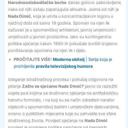
Narodnooslobodilačke borbe
danas gotovo zaboravljene,
neke od njih ostaju zapanjujuće aktualne. Jedna od njih je
Nada Dimić
, koja je umrla u koncentracijskom logoru u
nježnoj
dobi od samo 19 godina. Spomen na njen lik
sačuvan je u spomeničkoj arhitekturi, javnoj umjetnosti i
umjetnosti u javnim prostorima. Iako su kontingentne
politike sjećanja nakon 1990-ih pokušale izvršiti izvjesno
poništavanje spomena na njen lik i djelo.
PROČITAJTE VIŠE:
Moderna obitelj
| Serija koja je
promijenila
pravila televizijskog humora
Izlaganje istraživačkog procesa i pokušaj odgovora na
pitanje
Zašto se sjećamo Nade Dimić?
jasno će razložiti
uvjete pod kojima se društveno sjećanje na antifašističku
heroinu formiralo, i na koji su se način određeni narativi
otjelovili u spomeničkoj baštini i umjetničkim djelovanjima,
ovisno o političkim mijenama koje su zahvatile sve sfere
društvenog života. Povijest sjećanja na
Nadu Dimić
povijest je promjena politika pamćenja od herojskih