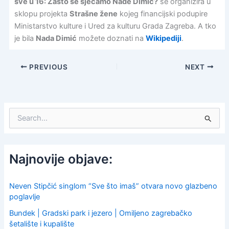
sve u 16: Zašto se sjećamo Nade Dimić?
se organizira u
sklopu projekta
Strašne žene
kojeg financijski podupire
Ministarstvo kulture i Ured za kulturu Grada Zagreba. A tko
je bila
Nada Dimić
možete doznati na
Wikipediji
.
PREVIOUS
NEXT
S
e
a
r
c
Najnovije objave:
h
f
o
Neven Stipčić singlom “Sve što imaš” otvara novo glazbeno
r
poglavlje
:
Bundek | Gradski park i jezero | Omiljeno zagrebačko
šetalište i kupalište