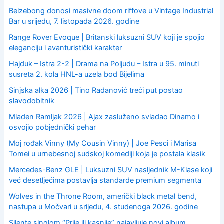
Belzebong donosi masivne doom riffove u Vintage Industrial
Bar u srijedu, 7. listopada 2026. godine
Range Rover Evoque | Britanski luksuzni SUV koji je spojio
eleganciju i avanturistički karakter
Hajduk – Istra 2-2 | Drama na Poljudu – Istra u 95. minuti
susreta 2. kola HNL-a uzela bod Bijelima
Sinjska alka 2026 | Tino Radanović treći put postao
slavodobitnik
Mladen Ramljak 2026 | Ajax zasluženo svladao Dinamo i
osvojio pobjednički pehar
Moj rođak Vinny (My Cousin Vinny) | Joe Pesci i Marisa
Tomei u urnebesnoj sudskoj komediji koja je postala klasik
Mercedes-Benz GLE | Luksuzni SUV nasljednik M-Klase koji
već desetljećima postavlja standarde premium segmenta
Wolves in the Throne Room, američki black metal bend,
nastupa u Močvari u srijedu, 4. studenoga 2026. godine
Silente singlom “Prije ili kasnije” najavljuje novi album