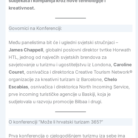
subjekata i kompanija kroz nove tehnologije i
kreativnost.
Govornici na Konferenciji:
Među panelistima bit će i ugledni svjetski stručnjaci –
James Chappell
, globalni poslovni direktor tvrtke Horwath
HTL, jednog od najvećih svjetskih brendova za
savjetovanje u turizmu i ugostiteljstvu iz Londona,
Caroline
Couret
, osnivačica i direktorica Creative Tourism Network®
organizacije za kreativni turizam iz Barcelone,
Chelo
Escabias
, osnivačica i direktorica North Incoming Service,
prve incoming turističke agencije u Baskiji, koja je
sudjelovala u razvoju promocije Bilbaa i drugi.
O konferenciji “Može li hrvatski turizam 365?”
Prva konferencija o cjelogodišnjem turizmu iza sebe ima