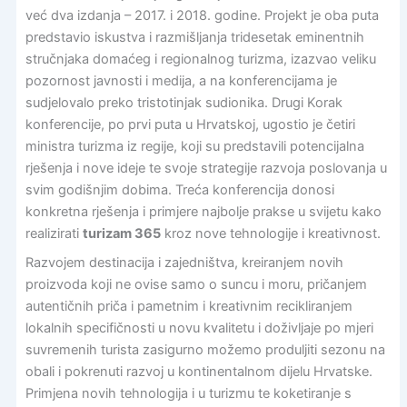
već dva izdanja – 2017. i 2018. godine. Projekt je oba puta
predstavio iskustva i razmišljanja tridesetak eminentnih
stručnjaka domaćeg i regionalnog turizma, izazvao veliku
pozornost javnosti i medija, a na konferencijama je
sudjelovalo preko tristotinjak sudionika. Drugi Korak
konferencije, po prvi puta u Hrvatskoj, ugostio je četiri
ministra turizma iz regije, koji su predstavili potencijalna
rješenja i nove ideje te svoje strategije razvoja poslovanja u
svim godišnjim dobima. Treća konferencija donosi
konkretna rješenja i primjere najbolje prakse u svijetu kako
realizirati
turizam 365
kroz nove tehnologije i kreativnost.
Razvojem destinacija i zajedništva, kreiranjem novih
proizvoda koji ne ovise samo o suncu i moru, pričanjem
autentičnih priča i pametnim i kreativnim recikliranjem
lokalnih specifičnosti u novu kvalitetu i doživljaje po mjeri
suvremenih turista zasigurno možemo produljiti sezonu na
obali i pokrenuti razvoj u kontinentalnom dijelu Hrvatske.
Primjena novih tehnologija i u turizmu te koketiranje s