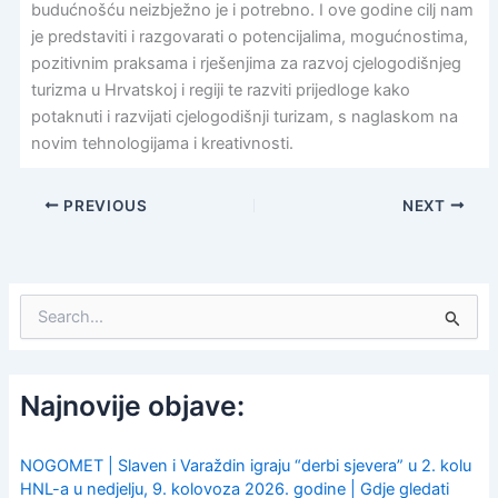
budućnošću neizbježno je i potrebno. I ove godine cilj nam
je predstaviti i razgovarati o potencijalima, mogućnostima,
pozitivnim praksama i rješenjima za razvoj cjelogodišnjeg
turizma u Hrvatskoj i regiji te razviti prijedloge kako
potaknuti i razvijati cjelogodišnji turizam, s naglaskom na
novim tehnologijama i kreativnosti.
PREVIOUS
NEXT
S
e
a
r
c
Najnovije objave:
h
f
o
NOGOMET | Slaven i Varaždin igraju “derbi sjevera” u 2. kolu
r
HNL-a u nedjelju, 9. kolovoza 2026. godine | Gdje gledati