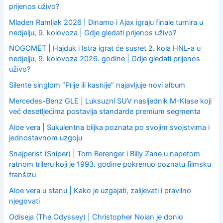
:
prijenos uživo?
Mladen Ramljak 2026 | Dinamo i Ajax igraju finale turnira u
nedjelju, 9. kolovoza | Gdje gledati prijenos uživo?
NOGOMET | Hajduk i Istra igrat će susret 2. kola HNL-a u
nedjelju, 9. kolovoza 2026. godine | Gdje gledati prijenos
uživo?
Silente singlom “Prije ili kasnije” najavljuje novi album
Mercedes-Benz GLE | Luksuzni SUV nasljednik M-Klase koji
već desetljećima postavlja standarde premium segmenta
Aloe vera | Sukulentna biljka poznata po svojim svojstvima i
jednostavnom uzgoju
Snajperist (Sniper) | Tom Berenger i Billy Zane u napetom
ratnom trileru koji je 1993. godine pokrenuo poznatu filmsku
franšizu
Aloe vera u stanu | Kako je uzgajati, zalijevati i pravilno
njegovati
Odiseja (The Odyssey) | Christopher Nolan je donio