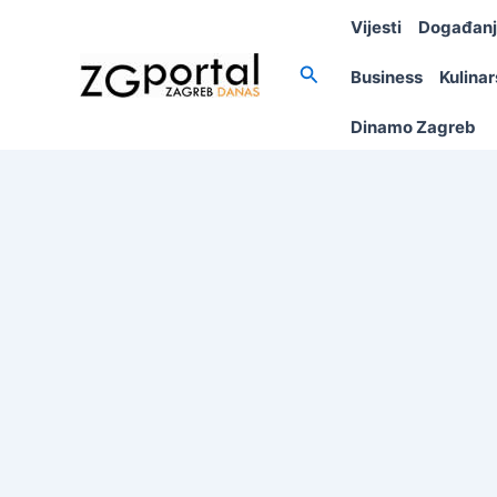
Skip
Vijesti
Događan
to
content
Search
Business
Kulina
Dinamo Zagreb