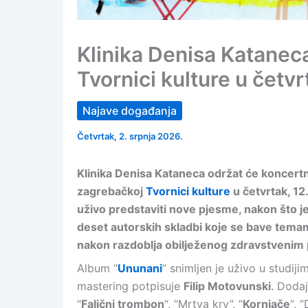
Klinika Denisa Katanec
Tvornici kulture u četv
Najave događanja
Četvrtak, 2. srpnja 2026.
Klinika Denisa Kataneca održat će koncert
zagrebačkoj
Tvornici kulture
u četvrtak, 12
uživo predstaviti nove pjesme, nakon što j
deset autorskih skladbi koje se bave temama 
nakon razdoblja obilježenog zdravstvenim
Album “
Ununani
” snimljen je uživo u studij
mastering potpisuje
Filip Motovunski
. Dodaj
“
Falični trombon
“, “Mrtva krv”, “
Kornjače
“, 