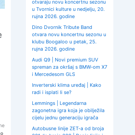
otvaraju novu koncertnu sezonu
u Tvornici kulture u nedjelju, 20.
rujna 2026. godine
Dino Dvornik Tribute Band
e
otvara novu koncertnu sezonu u
klubu Boogaloo u petak, 25.
rujna 2026. godine
Audi Q9 | Novi premium SUV
spreman za okršaj s BMW-om X7
i Mercedesom GLS
Inverterski klima uređaj | Kako
radi i isplati li se?
Lemmings | Legendarna
zagonetna igra koja je obilježila
cijelu jednu generaciju igrača
me
Autobusne linije ZET-a od broja
no