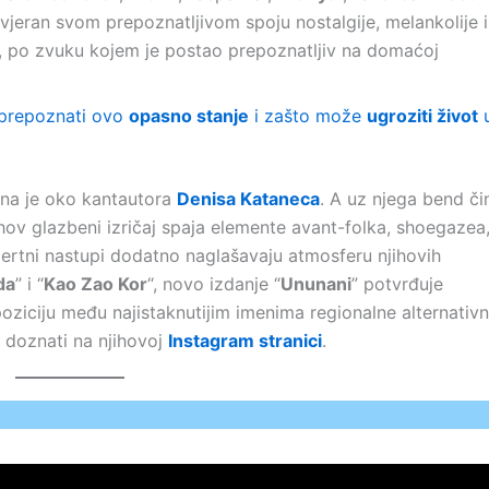
 vjeran svom prepoznatljivom spoju nostalgije, melankolije i
, po zvuku kojem je postao prepoznatljiv na domaćoj
prepoznati ovo
opasno stanje
i zašto može
ugroziti život
na je oko kantautora
Denisa Kataneca
. A uz njega bend či
ihov glazbeni izričaj spaja elemente avant-folka, shoegazea
certni nastupi dodatno naglašavaju atmosferu njihovih
da
” i “
Kao Zao Kor
“, novo izdanje “
Ununani
” potvrđuje
oziciju među najistaknutijim imenima regionalne alternativ
doznati na njihovoj
Instagram stranici
.