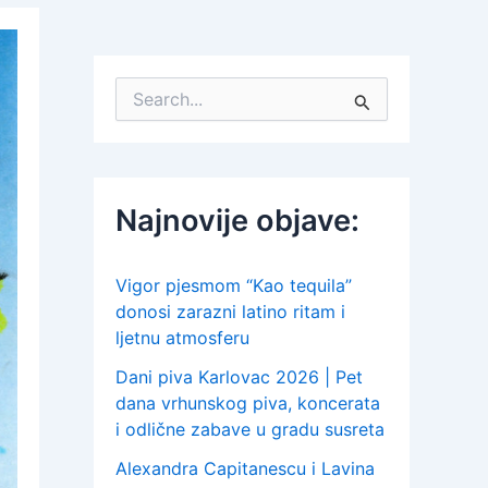
S
e
a
r
c
h
Najnovije objave:
f
o
r
:
Vigor pjesmom “Kao tequila”
donosi zarazni latino ritam i
ljetnu atmosferu
Dani piva Karlovac 2026 | Pet
dana vrhunskog piva, koncerata
i odlične zabave u gradu susreta
Alexandra Capitanescu i Lavina