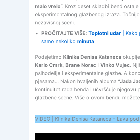
malo vrelo
“. Kroz deset skladbi bend ostaje
eksperimentalnog glazbenog izraza. Točnije
nezavisnoj sceni.
PROČITAJTE VIŠE
:
Toplotni udar
| Kako 
samo nekoliko
minuta
Podsjetimo
Klinika Denisa Kataneca
okuplje
Karlo Cmrk
,
Brane Norac
i
Vinko Vujec
. Nj
psihodelije i eksperimentalne glazbe. A kon
pjesama… Nakon hvaljenih albuma “
Jada Ja
kontinuitet rada benda i učvršćuje njegovu p
glazbene scene. Više o ovom bendu možete 
VIDEO | Klinika Denisa Kataneca – Lava pod