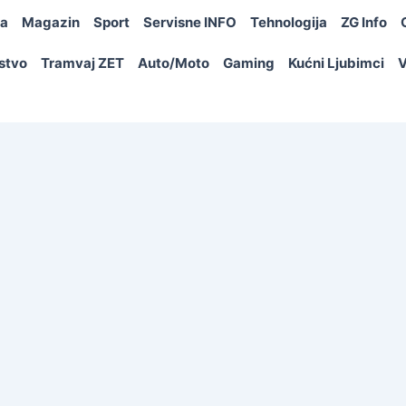
ja
Magazin
Sport
Servisne INFO
Tehnologija
ZG Info
rstvo
Tramvaj ZET
Auto/Moto
Gaming
Kućni Ljubimci
V