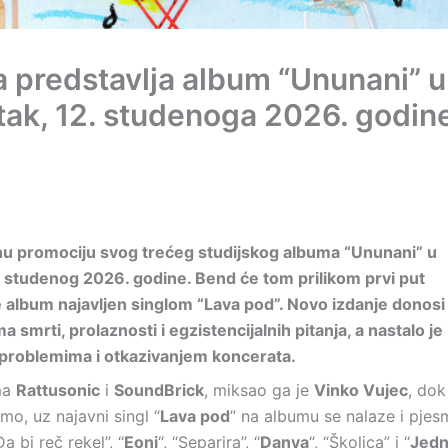
a predstavlja album “Ununani” u
rtak, 12. studenoga 2026. godin
nu promociju svog trećeg studijskog albuma “Ununani” u
. studenog 2026. godine. Bend će tom prilikom prvi put
e album najavljen singlom “Lava pod”. Novo izdanje donosi
smrti, prolaznosti i egzistencijalnih pitanja, a nastalo je
 problemima i otkazivanjem koncerata.
ima
Rattusonic
i
SoundBrick
, miksao ga je
Vinko Vujec
, dok
mo, uz najavni singl “
Lava pod
” na albumu se nalaze i pjes
“Da bi reč rekel”, “
Eoni
“, “Separira”, “
Danya
“, “Školica” i “
Jed