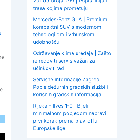
201 do broja 299 | Popis linija i
trasa kojima prometuju
Mercedes-Benz GLA | Premium
kompaktni SUV s modernom
u
tehnologijom i vrhunskom
udobnošću
Održavanje klima uređaja | Zašto
ne
je redoviti servis važan za
,
učinkovit rad
Servisne informacije Zagreb |
Popis dežurnih gradskih službi i
ne
korisnih gradskih informacija
Rijeka – Ilves 1-0 | Bijeli
minimalnom pobjedom napravili
prvi korak prema play-offu
Europske lige