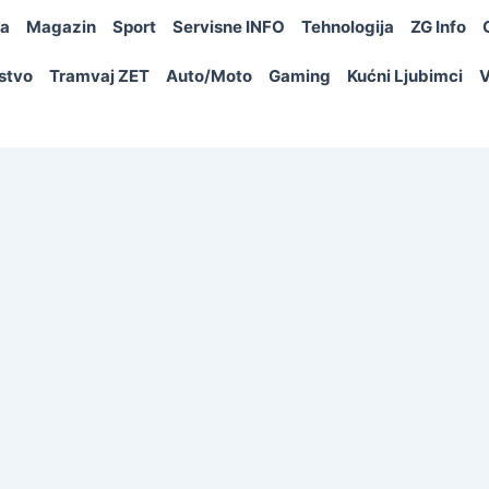
ja
Magazin
Sport
Servisne INFO
Tehnologija
ZG Info
rstvo
Tramvaj ZET
Auto/Moto
Gaming
Kućni Ljubimci
V