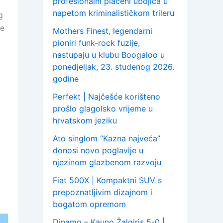
profesionalni plaćeni ubojica u
napetom kriminalističkom trileru
g
ve
Mothers Finest, legendarni
pioniri funk-rock fuzije,
nastupaju u klubu Boogaloo u
ponedjeljak, 23. studenog 2026.
godine
Perfekt | Najčešće korišteno
prošlo glagolsko vrijeme u
hrvatskom jeziku
Ato singlom “Kazna najveća”
donosi novo poglavlje u
njezinom glazbenom razvoju
Fiat 500X | Kompaktni SUV s
prepoznatljivim dizajnom i
bogatom opremom
Dinamo – Kauno Žalgiris 5-0 |