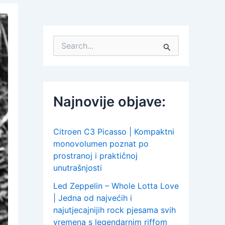
S
e
a
r
c
h
Najnovije objave:
f
o
r
:
Citroen C3 Picasso | Kompaktni
monovolumen poznat po
prostranoj i praktičnoj
unutrašnjosti
Led Zeppelin – Whole Lotta Love
| Jedna od najvećih i
najutjecajnijih rock pjesama svih
vremena s legendarnim riffom