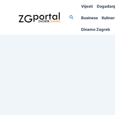
Skip
Vijesti
Događan
to
content
Search
Business
Kulina
Dinamo Zagreb