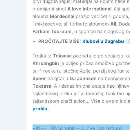
prvi dugosvirajući materijal na kojem neće b
premijerni singl
A love international
, čiji sp
albuma
Mordechai
prošlo već četiri godine, 
i mixtapeove, ali i tribute albumom
Ali
. Doda
Farkom Toureom
, u spomen na njegovog 
PROČITAJTE VIŠE:
Klubovi u Zagrebu
| 
Trojka iz
Teksasa
poznata je po spajanju raz
Khruangbin
je uvijek pričao mnoštvo glazben
surf-rocka iz istočne Azije, perzijskog funk
Speer
na gitari i
DJ Johnson
na bubnjevima 
Teksasa
. A i danas im ona ostaje kao njiho
tajlandskog jezika jer je tamošnji funk bio 
tajlandskom znači avion… VIše o ovom indi
profilu
.
VIDEO | Khruangbin – A love international