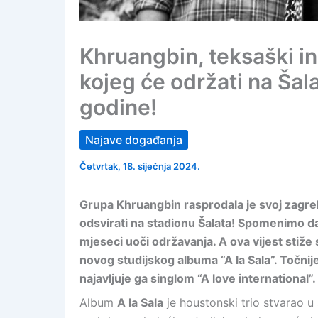
Khruangbin, teksaški in
kojeg će održati na Šal
godine!
Najave događanja
Četvrtak, 18. siječnja 2024.
Grupa Khruangbin rasprodala je svoj zagreb
odsvirati na stadionu Šalata! Spomenimo d
mjeseci uoči održavanja. A ova vijest stiže
novog studijskog albuma “A la Sala”. Točnije
najavljuje ga singlom “A love international”.
Album
A la Sala
je houstonski trio stvarao u