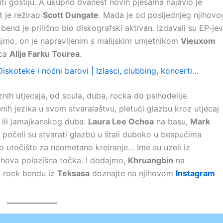
iti gostiju. A ukupno dvanest novih pjesama najavio je
ot je režirao
Scott Dungate
. Mada je od posljednjeg njihovo
bend je prilično bio diskografski aktivan. Izdavali su EP-je
jmo, on je napravljenim s malijskim umjetnikom
Vieuxom
oca
Alija Farku Tourea
.
Diskoteke i noćni barovi | Izlasci, clubbing, koncerti…
nih utjecaja, od soula, duba, rocka do psihodelije.
ih jezika u svom stvaralaštvu, pletući glazbu kroz utjecaj
a ili jamajkanskog duba.
Laura Lee Ochoa
na basu,
Mark
počeli su stvarati glazbu u štali duboko u bespućima
vo utočište za neometano kreiranje… Ime su uzeli iz
njihova polazišna točka. I dodajmo,
Khruangbin
na
e rock bendu iz
Teksasa
doznajte na njihovom
Instagram