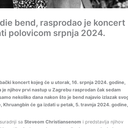
die bend, rasprodao je koncert
ati polovicom srpnja 2024.
ački koncert kojeg će u utorak, 16. srpnja 2024. godine,
a je njihov prvi nastup u Zagrebu rasprodan čak sedam
 samo nekoliko dana nakon što je bend najavio izlazak svo
, Khruangbin će ga izdati u petak, 5. travnja 2024. godine,
 suradnji sa
Steveom Christiansenom
i predstavlja njihov