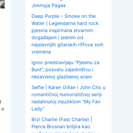
Jimmyja Pagea
Deep Purple – Smoke on the
Water | Legendarna hard rock
pjesma inspirirana stvarnim
događajem i jednim od
najslavnijih gitarskih riffova svih
vremena
Ignor predstavljaju “Pjesmu za
Bunt”, posvetu zajedništvu i
nezavisnoj glazbenoj sceni
Selfie | Karen Gillan i John Cho u
romantičnoj humorističnoj seriji
g
nadahnutoj mjuziklom “My Fair
 a
Lady”
Brzi Charlie (Fast Charlie) |
Pierce Brosnan briljira kao