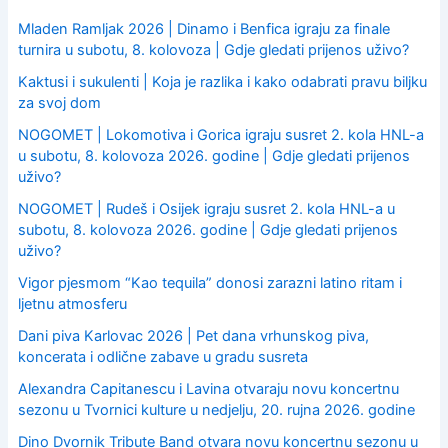
f
o
Mladen Ramljak 2026 | Dinamo i Benfica igraju za finale
r
turnira u subotu, 8. kolovoza | Gdje gledati prijenos uživo?
:
Kaktusi i sukulenti | Koja je razlika i kako odabrati pravu biljku
za svoj dom
NOGOMET | Lokomotiva i Gorica igraju susret 2. kola HNL-a
u subotu, 8. kolovoza 2026. godine | Gdje gledati prijenos
uživo?
NOGOMET | Rudeš i Osijek igraju susret 2. kola HNL-a u
subotu, 8. kolovoza 2026. godine | Gdje gledati prijenos
uživo?
Vigor pjesmom “Kao tequila” donosi zarazni latino ritam i
ljetnu atmosferu
Dani piva Karlovac 2026 | Pet dana vrhunskog piva,
koncerata i odlične zabave u gradu susreta
Alexandra Capitanescu i Lavina otvaraju novu koncertnu
sezonu u Tvornici kulture u nedjelju, 20. rujna 2026. godine
Dino Dvornik Tribute Band otvara novu koncertnu sezonu u