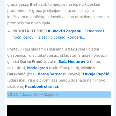
grupa
Jazzy Blef
osobito njeguje nastupe u klupskim
prostorima. A grupa je cijenjena i tražena u svijetu
književnoumjetničkog izdavaštva, kao atraktivna kulisa na
promocijama novih djela.
PROČITAJTE VIŠE:
Klubovi u Zagrebu
| Diskoteke i
noćni barovi | Izlasci, clubbing, koncerti…
Postavu koju gledamo i slušamo u
Saxu
čine ugledni
glazbenici. To su tekstopisac, skladatelj, aranžer, pjevač i
gitarist
Darko Frančić
, zatim
Saša Nestorović
(tenor,
saksofon),
Mario Igrec
(električna gitara),
Mladen
Baraković
(bas),
Borna Šercar
(bubnjevi) i
Hrvoje Rupčić
(udaraljke). Više o ovom jazz bendu doznajte na njihovoj
službenoj
Facebook stranici
.
VIDEO | Jazzy Blef – Majstori