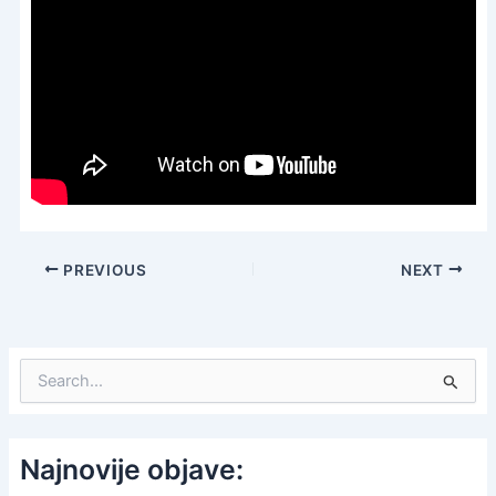
PREVIOUS
NEXT
S
e
a
r
c
Najnovije objave:
h