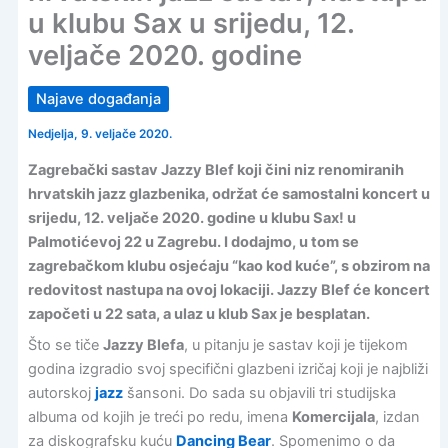
u klubu Sax u srijedu, 12.
veljače 2020. godine
Najave događanja
Nedjelja, 9. veljače 2020.
Zagrebački sastav Jazzy Blef koji čini niz renomiranih
hrvatskih jazz glazbenika, održat će samostalni koncert u
srijedu, 12. veljače 2020. godine u klubu Sax! u
Palmotićevoj 22 u Zagrebu. I dodajmo, u tom se
zagrebačkom klubu osjećaju “kao kod kuće”, s obzirom na
redovitost nastupa na ovoj lokaciji. Jazzy Blef će koncert
započeti u 22 sata, a ulaz u klub Sax je besplatan.
Što se tiče
Jazzy Blefa
, u pitanju je sastav koji je tijekom
godina izgradio svoj specifični glazbeni izričaj koji je najbliži
autorskoj
jazz
šansoni. Do sada su objavili tri studijska
albuma od kojih je treći po redu, imena
Komercijala
, izdan
za diskografsku kuću
Dancing Bear
. Spomenimo o da