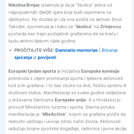
Nikolina Brnjac
istaknula je da je “školica” jedna od
najpopularnijih dječjih igara koja budi uspomene na
djetinjstvo. No dodala je i da ona potiče na aktivan život.
Također, spomenula je i kako se “
školica
” na
Zrinjevcu
postavlja kao trajni podsjetnik građanima da se kreću i
budu aktivni tijekom cijele godine.
PROČITAJTE VIŠE:
Damnatio memoriae
| Brisanje
sjećanja
iz
povijesti
Europski tjedan sporta
je inicijativa
Europske komisije
pokrenuta s ciljem promicanja sporta i tjelesne aktivnosti
kod svih građana. I to bez obzira na dob, fizičku spremu ili
društveni status. Manifestacija se svake godine obilježava
u državama članicama
Europske unije
. A u Hrvatskoj ju
provodi Ministarstvo turizma i sporta. Glavna poruka
manifestacije je “
#BeActive
“, kojom se građane potiče da
redovito vježbaju i usvoje zdrav način života. Aktivnosti
uključuju brojne sportske događaje, radionice i javne akcije,