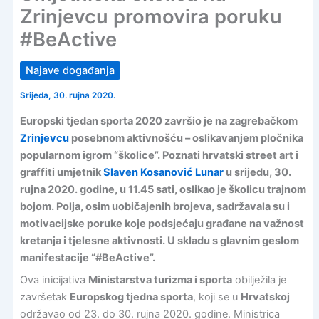
Zrinjevcu promovira poruku
#BeActive
Najave događanja
Srijeda, 30. rujna 2020.
Europski tjedan sporta 2020 završio je na zagrebačkom
Zrinjevcu
posebnom aktivnošću – oslikavanjem pločnika
popularnom igrom “školice”. Poznati hrvatski street art i
graffiti umjetnik
Slaven Kosanović Lunar
u srijedu, 30.
rujna 2020. godine, u 11.45 sati, oslikao je školicu trajnom
bojom. Polja, osim uobičajenih brojeva, sadržavala su i
motivacijske poruke koje podsjećaju građane na važnost
kretanja i tjelesne aktivnosti. U skladu s glavnim geslom
manifestacije “#BeActive”.
Ova inicijativa
Ministarstva turizma i sporta
obilježila je
završetak
Europskog tjedna sporta
, koji se u
Hrvatskoj
održavao od 23. do 30. rujna 2020. godine. Ministrica