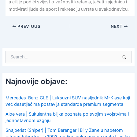
a cilj je podići svijest o važnosti kretanja, jačati zajednicu i
motivirati ljude da sport i rekreaciju uvrste u svakodnevicu.
PREVIOUS
NEXT
S
e
a
r
c
Najnovije objave:
h
f
o
Mercedes-Benz GLE | Luksuzni SUV nasljednik M-Klase koji
r
već desetljećima postavlja standarde premium segmenta
:
Aloe vera | Sukulentna biljka poznata po svojim svojstvima i
jednostavnom uzgoju
Snajperist (Sniper) | Tom Berenger i Billy Zane u napetom
ratnom trileru koji je 1993. godine pokrenuo poznatu filmsku