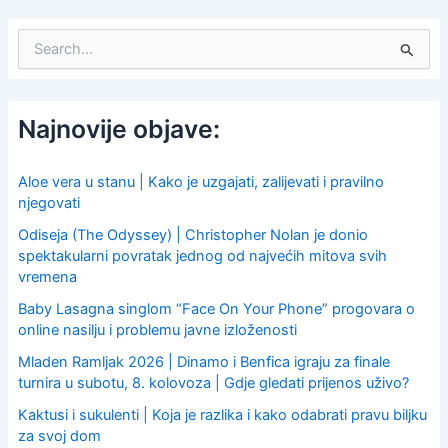
S
e
a
r
c
Najnovije objave:
h
f
o
Aloe vera u stanu | Kako je uzgajati, zalijevati i pravilno
r
njegovati
:
Odiseja (The Odyssey) | Christopher Nolan je donio
spektakularni povratak jednog od najvećih mitova svih
vremena
Baby Lasagna singlom “Face On Your Phone” progovara o
online nasilju i problemu javne izloženosti
Mladen Ramljak 2026 | Dinamo i Benfica igraju za finale
turnira u subotu, 8. kolovoza | Gdje gledati prijenos uživo?
Kaktusi i sukulenti | Koja je razlika i kako odabrati pravu biljku
za svoj dom