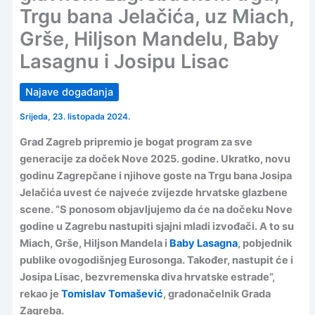
Trgu bana Jelačića, uz Miach,
Grše, Hiljson Mandelu, Baby
Lasagnu i Josipu Lisac
Najave događanja
Srijeda, 23. listopada 2024.
Grad Zagreb pripremio je bogat program za sve
generacije za doček Nove 2025. godine. Ukratko, novu
godinu Zagrepčane i njihove goste na Trgu bana Josipa
Jelačića uvest će najveće zvijezde hrvatske glazbene
scene. “S ponosom objavljujemo da će na dočeku Nove
godine u Zagrebu nastupiti sjajni mladi izvođači. A to su
Miach, Grše, Hiljson Mandela i
Baby Lasagna
, pobjednik
publike ovogodišnjeg Eurosonga. Također, nastupit će i
Josipa Lisac, bezvremenska diva hrvatske estrade”,
rekao je
Tomislav Tomašević
, gradonačelnik Grada
Zagreba.