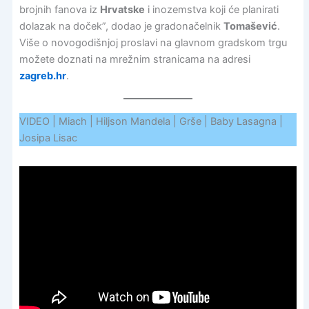
brojnih fanova iz
Hrvatske
i inozemstva koji će planirati
dolazak na doček”, dodao je gradonačelnik
Tomašević
.
Više o novogodišnjoj proslavi na glavnom gradskom trgu
možete doznati na mrežnim stranicama na adresi
zagreb.hr
.
VIDEO | Miach | Hiljson Mandela | Grše | Baby Lasagna |
Josipa Lisac