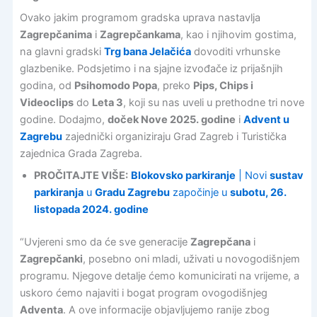
Ovako jakim programom gradska uprava nastavlja
Zagrepčanima
i
Zagrepčankama
, kao i njihovim gostima,
na glavni gradski
Trg bana Jelačića
dovoditi vrhunske
glazbenike. Podsjetimo i na sjajne izvođače iz prijašnjih
godina, od
Psihomodo Popa
, preko
Pips, Chips i
Videoclips
do
Leta 3
, koji su nas uveli u prethodne tri nove
godine. Dodajmo,
doček Nove 2025. godine
i
Advent u
Zagrebu
zajednički organiziraju Grad Zagreb i Turistička
zajednica Grada Zagreba.
PROČITAJTE VIŠE:
Blokovsko parkiranje
| Novi
sustav
parkiranja
u
Gradu Zagrebu
započinje u
subotu, 26.
listopada 2024. godine
“Uvjereni smo da će sve generacije
Zagrepčana
i
Zagrepčanki
, posebno oni mladi, uživati u novogodišnjem
programu. Njegove detalje ćemo komunicirati na vrijeme, a
uskoro ćemo najaviti i bogat program ovogodišnjeg
Adventa
. A ove informacije objavljujemo ranije zbog