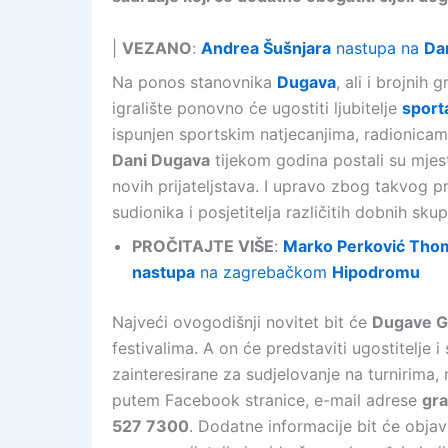
|
VEZANO
:
Andrea Šušnjara
nastupa na
Da
Na ponos stanovnika
Dugava
, ali i brojnih
igralište ponovno će ugostiti ljubitelje
sport
ispunjen sportskim natjecanjima, radionica
Dani Dugava
tijekom godina postali su mjes
novih prijateljstava. I upravo zbog takvog pr
sudionika i posjetitelja različitih dobnih skup
PROČITAJTE VIŠE
:
Marko Perković Th
nastupa
na zagrebačkom
Hipodromu
Najveći ovogodišnji novitet bit će
Dugave G
festivalima. A on će predstaviti ugostitelje i 
zainteresirane za sudjelovanje na turnirima, 
putem Facebook stranice, e-mail adrese
gr
527 7300
. Dodatne informacije bit će obja