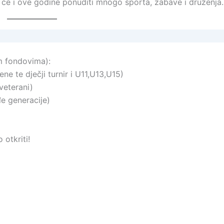
i će i ove godine ponuditi mnogo sporta, zabave i druženja.
m fondovima):
e te dječji turnir i U11,U13,U15)
veterani)
đe generacije)
 otkriti!