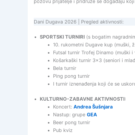
pozovu prijatelje i pridruže se događaju koj
Dani Dugava 2026 | Pregled aktivnosti:
SPORTSKI TURNIRI
(s bogatim nagradni
10. rukometni Dugave kup (muški, žen
Futsal turnir Trofej Dinamo (muški i 
Košarkaški turnir 3×3 (seniori i mla
Bela turnir
Ping pong turnir
I turnir iznenađenja koji će se uskoro
KULTURNO-ZABAVNE AKTIVNOSTI:
Koncert:
Andrea Šušnjara
Nastup: grupe
GEA
Beer pong turnir
Pub kviz