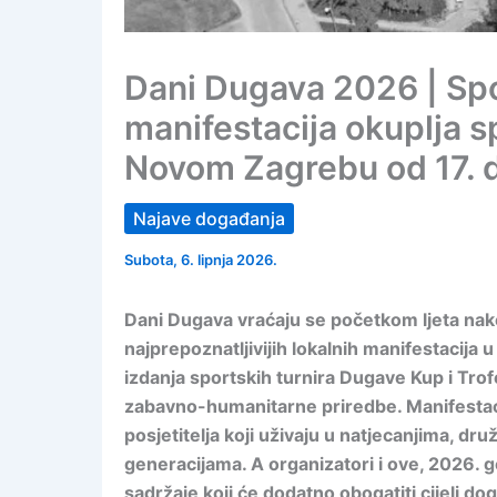
Dani Dugava 2026 | Sp
manifestacija okuplja spo
Novom Zagrebu od 17. d
Najave događanja
Subota, 6. lipnja 2026.
Dani Dugava vraćaju se početkom ljeta nakon
najprepoznatljivijih lokalnih manifestacija
izdanja sportskih turnira Dugave Kup i Tr
zabavno-humanitarne priredbe. Manifestacija
posjetitelja koji uživaju u natjecanjima, 
generacijama. A organizatori i ove, 2026. god
sadržaje koji će dodatno obogatiti cijeli dog