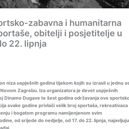
ortsko-zabavna i humanitarna
rtaše, obitelji i posjetitelje u
o 22. lipnja
 niza uspješnih godina tijekom kojih su izrasli u jednu o
 u Novom Zagrebu. Iza organizatora je devet uspješnih
ofej Dinamo Dugave te šest godina održavanja ove sportsk
 svake godine privlači velik broj sportaša, rekreativaca 
druženju i bogatom programu namijenjenom svim
ine, od srijede do nedjelje, od 17. do 22. lipnja, najavljuju
ađaj.