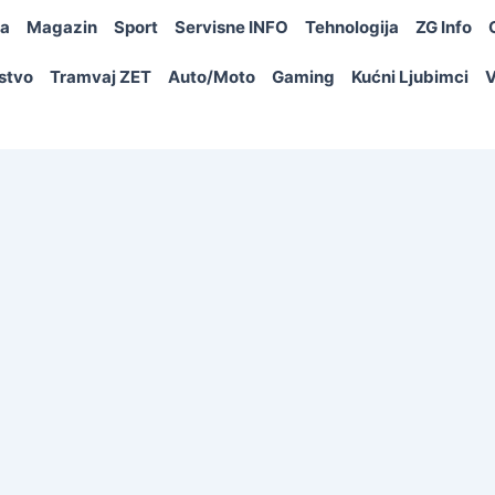
ja
Magazin
Sport
Servisne INFO
Tehnologija
ZG Info
rstvo
Tramvaj ZET
Auto/Moto
Gaming
Kućni Ljubimci
V