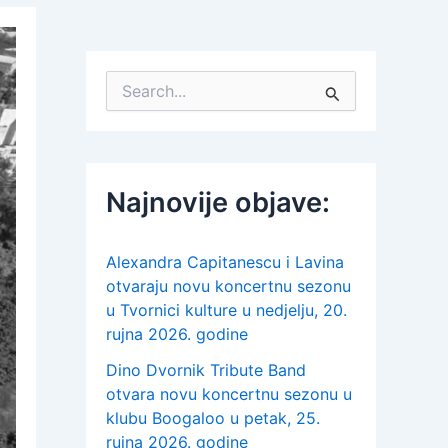
S
e
a
r
c
h
Najnovije objave:
f
o
r
:
Alexandra Capitanescu i Lavina
otvaraju novu koncertnu sezonu
u Tvornici kulture u nedjelju, 20.
rujna 2026. godine
Dino Dvornik Tribute Band
otvara novu koncertnu sezonu u
klubu Boogaloo u petak, 25.
rujna 2026. godine