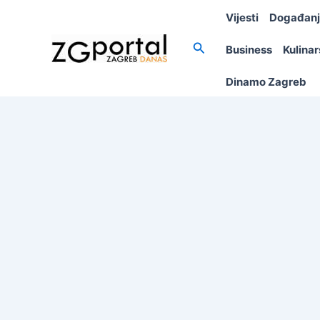
Skip
Vijesti
Događan
to
content
Search
Business
Kulina
Dinamo Zagreb