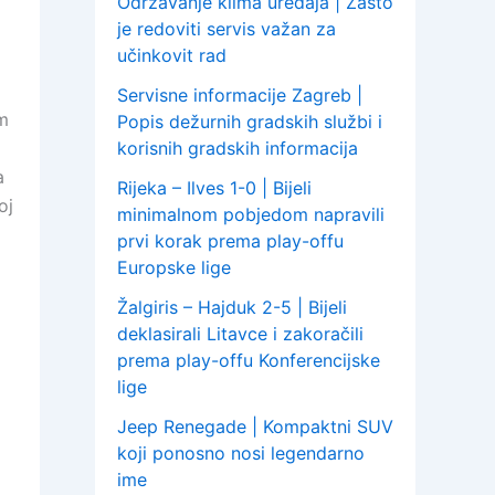
Održavanje klima uređaja | Zašto
je redoviti servis važan za
učinkovit rad
Servisne informacije Zagreb |
am
Popis dežurnih gradskih službi i
korisnih gradskih informacija
a
Rijeka – Ilves 1-0 | Bijeli
oj
minimalnom pobjedom napravili
prvi korak prema play-offu
Europske lige
Žalgiris – Hajduk 2-5 | Bijeli
deklasirali Litavce i zakoračili
prema play-offu Konferencijske
lige
Jeep Renegade | Kompaktni SUV
koji ponosno nosi legendarno
ime