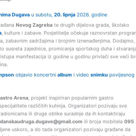
nima Dugava
u subotu,
20. lipnja
2026. godine
 građana
Novog Zagreba
te drugih dijelova grada, školsko
a
, kulture i zabave. Posjetitelje očekuje raznovrstan progr
ma, zabavnim sadržajima i brojnim iznenađenjima. Dodajmo,
to susreta zajednice, promicanja sportskog duha i stvaranj
istupa manifestacija iz godine u godinu privlači sve veći br
ina.
ompson
objavio koncertni
album
i video
snimku
povijesnog
astro Arena
, projekt inspiriran popularnim gastro
specijalitete različitih kuhinja. Organizatori pozivaju sve
radionicama ili druge oblike suradnje da ih kontaktiraju
adanskaudruga.dugave@gmail.com
ili broja mobitela
095
vljene uskoro, a do tada organizatori pozivaju građane da