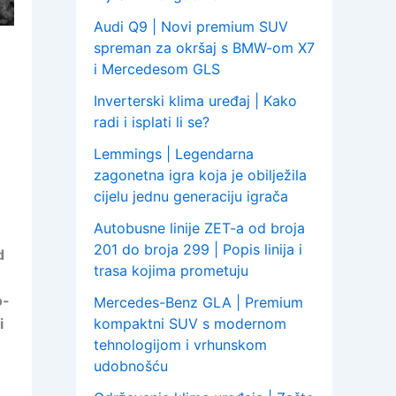
Audi Q9 | Novi premium SUV
spreman za okršaj s BMW-om X7
i Mercedesom GLS
Inverterski klima uređaj | Kako
radi i isplati li se?
Lemmings | Legendarna
zagonetna igra koja je obilježila
cijelu jednu generaciju igrača
Autobusne linije ZET-a od broja
201 do broja 299 | Popis linija i
d
trasa kojima prometuju
o-
Mercedes-Benz GLA | Premium
i
kompaktni SUV s modernom
tehnologijom i vrhunskom
udobnošću