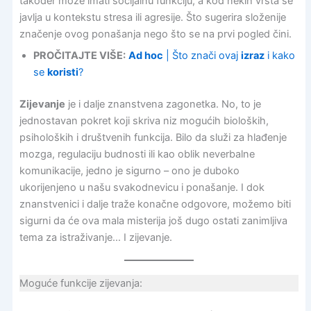
također može imati socijalnu funkciju, a kod nekih vrsta se
javlja u kontekstu stresa ili agresije. Što sugerira složenije
značenje ovog ponašanja nego što se na prvi pogled čini.
PROČITAJTE VIŠE:
Ad hoc
| Što znači ovaj
izraz
i kako
se
koristi
?
Zijevanje
je i dalje znanstvena zagonetka. No, to je
jednostavan pokret koji skriva niz mogućih bioloških,
psiholoških i društvenih funkcija. Bilo da služi za hlađenje
mozga, regulaciju budnosti ili kao oblik neverbalne
komunikacije, jedno je sigurno – ono je duboko
ukorijenjeno u našu svakodnevicu i ponašanje. I dok
znanstvenici i dalje traže konačne odgovore, možemo biti
sigurni da će ova mala misterija još dugo ostati zanimljiva
tema za istraživanje… I zijevanje.
Moguće funkcije zijevanja: