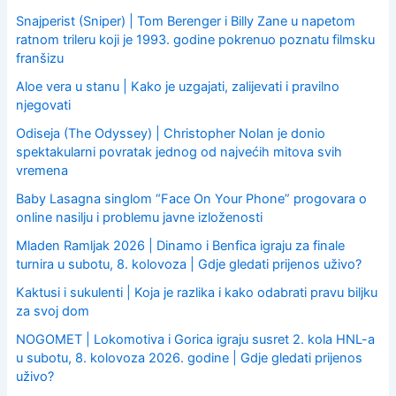
o
Snajperist (Sniper) | Tom Berenger i Billy Zane u napetom
r
ratnom trileru koji je 1993. godine pokrenuo poznatu filmsku
:
franšizu
Aloe vera u stanu | Kako je uzgajati, zalijevati i pravilno
njegovati
Odiseja (The Odyssey) | Christopher Nolan je donio
spektakularni povratak jednog od najvećih mitova svih
vremena
Baby Lasagna singlom “Face On Your Phone” progovara o
online nasilju i problemu javne izloženosti
Mladen Ramljak 2026 | Dinamo i Benfica igraju za finale
turnira u subotu, 8. kolovoza | Gdje gledati prijenos uživo?
Kaktusi i sukulenti | Koja je razlika i kako odabrati pravu biljku
za svoj dom
NOGOMET | Lokomotiva i Gorica igraju susret 2. kola HNL-a
u subotu, 8. kolovoza 2026. godine | Gdje gledati prijenos
uživo?