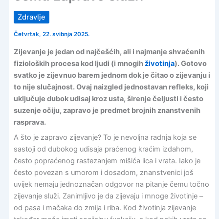
Zdravlje
Četvrtak, 22. svibnja 2025.
Zijevanje je jedan od najčešćih, ali i najmanje shvaćenih
fizioloških procesa kod ljudi (i mnogih
životinja
). Gotovo
svatko je zijevnuo barem jednom dok je čitao o zijevanju i
to nije slučajnost. Ovaj naizgled jednostavan refleks, koji
uključuje dubok udisaj kroz usta, širenje čeljusti i često
suzenje očiju, zapravo je predmet brojnih znanstvenih
rasprava.
A što je zapravo zijevanje? To je nevoljna radnja koja se
sastoji od dubokog udisaja praćenog kraćim izdahom,
često popraćenog rastezanjem mišića lica i vrata. Iako je
često povezan s umorom i dosadom, znanstvenici još
uvijek nemaju jednoznačan odgovor na pitanje čemu točno
zijevanje služi. Zanimljivo je da zijevaju i mnoge životinje –
od pasa i mačaka do zmija i riba. Kod životinja zijevanje