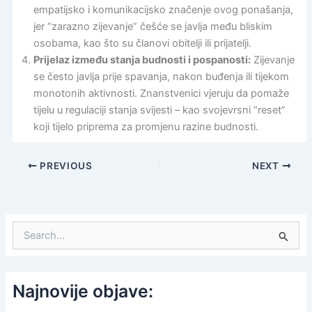
empatijsko i komunikacijsko značenje ovog ponašanja,
jer “zarazno zijevanje” češće se javlja među bliskim
osobama, kao što su članovi obitelji ili prijatelji.
Prijelaz između stanja budnosti i pospanosti:
Zijevanje
se često javlja prije spavanja, nakon buđenja ili tijekom
monotonih aktivnosti. Znanstvenici vjeruju da pomaže
tijelu u regulaciji stanja svijesti – kao svojevrsni “reset”
koji tijelo priprema za promjenu razine budnosti.
PREVIOUS
NEXT
S
e
a
r
c
Najnovije objave:
h
f