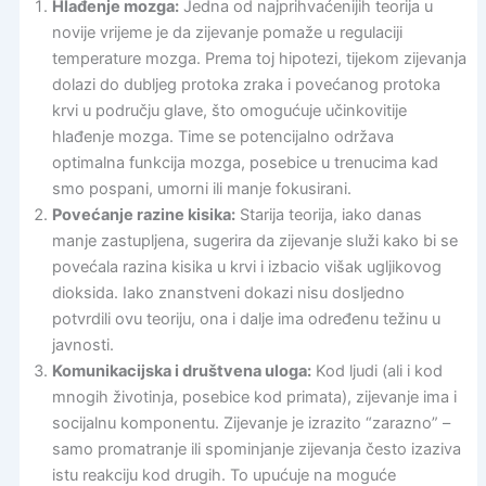
Hlađenje mozga:
Jedna od najprihvaćenijih teorija u
novije vrijeme je da zijevanje pomaže u regulaciji
temperature mozga. Prema toj hipotezi, tijekom zijevanja
dolazi do dubljeg protoka zraka i povećanog protoka
krvi u području glave, što omogućuje učinkovitije
hlađenje mozga. Time se potencijalno održava
optimalna funkcija mozga, posebice u trenucima kad
smo pospani, umorni ili manje fokusirani.
Povećanje razine kisika:
Starija teorija, iako danas
manje zastupljena, sugerira da zijevanje služi kako bi se
povećala razina kisika u krvi i izbacio višak ugljikovog
dioksida. Iako znanstveni dokazi nisu dosljedno
potvrdili ovu teoriju, ona i dalje ima određenu težinu u
javnosti.
Komunikacijska i društvena uloga:
Kod ljudi (ali i kod
mnogih životinja, posebice kod primata), zijevanje ima i
socijalnu komponentu. Zijevanje je izrazito “zarazno” –
samo promatranje ili spominjanje zijevanja često izaziva
istu reakciju kod drugih. To upućuje na moguće