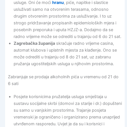
usluge. Oni će moći
hranu
, piće, napitke i slastice
usluživati samo na otvorenim terasama, odnosno
drugim otvorenim prostorima za usluživanje. I to uz
strogo pridržavanje propisanih epidemioloških mjera i
posebnih preporuka i uputa HZJZ-a. Dodajmo da se
radno vrijeme može se odrediti u trajanju od 6 do 21 sat.
Zagrebačka županija
skraćuje radno vrijeme casina,
automat klubova i uplatnih mjesta za klađenje. Ono se
može odrediti u trajanju od 8 do 21 sat, uz zabranu
pružanja ugostiteljskih usluga u njihovim prostorima.
Zabranjuje se prodaja alkoholnih pića u vremenu od 21 do
6 sati
Posjete korisnicima pružatelja usluga smještaja u
sustavu socijalne skrbi (domovi za starije i dr.) dopušteni
su samo u vanjskim prostorima. Trajanje posjeta
vremenski je ograničeno i organizirano prema unaprijed
utvrđenom rasporedu. Uvjet je da su i korisnici i