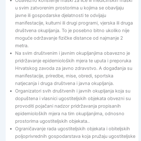
Obavezno korištenje maski za lice ili medicinskih maski
u svim zatvorenim prostorima u kojima se obavljaju
javne ili gospodarske djelatnosti te odvijaju
manifestacije, kulturni ili drugi programi, vjerska ili druga
društvena okupljanja. To je posebno bitno ukoliko nije
moguće održavanje fizičke distance od najmanje 2
metra.
Na svim društvenim i javnim okupljanjima obavezno je
pridržavanje epidemioloških mjera te uputa i preporuka
Hrvatskog zavoda za javno zdravstvo. A događanja su
manifestacije, priredbe, mise, obredi, sportska
natjecanja i druga društvena i javna okupljanja.
Organizatori svih društvenih i javnih okupljanja koja su
dopuštena i vlasnici ugostiteljskih objekata obvezni su
provoditi pojačani nadzor pridržavanja propisanih
epidemioloških mjera na tim okupljanjima, odnosno
prostorima ugostiteljskih objekata..
Ograničavanje rada ugostiteljskih objekata i obiteljskih
poljoprivrednih gospodarstava koja pružaju ugostiteljske