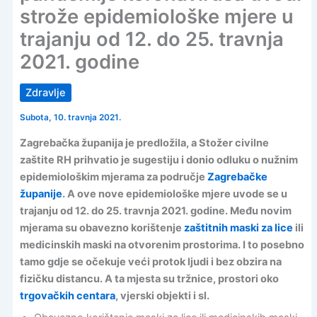
strože epidemiološke mjere u
trajanju od 12. do 25. travnja
2021. godine
Zdravlje
Subota, 10. travnja 2021.
Zagrebačka županija je predložila, a Stožer civilne
zaštite RH prihvatio je sugestiju i donio odluku o nužnim
epidemiološkim mjerama za područje
Zagrebačke
županije
. A ove nove epidemiološke mjere uvode se u
trajanju od 12. do 25. travnja 2021. godine. Među novim
mjerama su obavezno korištenje
zaštitnih maski za lice
ili
medicinskih maski na otvorenim prostorima. I to posebno
tamo gdje se očekuje veći protok ljudi i bez obzira na
fizičku distancu. A ta mjesta su tržnice, prostori oko
trgovačkih centara
, vjerski objekti i sl.