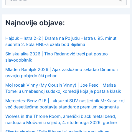
e
a
r
c
Najnovije objave:
h
f
o
Hajduk – Istra 2-2 | Drama na Poljudu – Istra u 95. minuti
r
susreta 2. kola HNL-a uzela bod Bijelima
:
Sinjska alka 2026 | Tino Radanović treći put postao
slavodobitnik
Mladen Ramljak 2026 | Ajax zasluženo svladao Dinamo i
osvojio pobjednički pehar
Moj rođak Vinny (My Cousin Vinny) | Joe Pesci i Marisa
Tomei u urnebesnoj sudskoj komediji koja je postala klasik
Mercedes-Benz GLE | Luksuzni SUV nasljednik M-Klase koji
već desetljećima postavlja standarde premium segmenta
Wolves in the Throne Room, američki black metal bend,
nastupa u Močvari u srijedu, 4. studenoga 2026. godine
Silente singlom “Prije ili kasnije” najavljuje novi album