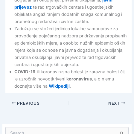
događanja i okupljanja, privatna okupljanja,
javni
prijevoz
te rad trgovačkih centara i ugostiteljskih
objekata angažiranjem dodatnih snaga komunalnog i
prometnog redarstva i civilne zaštite.
Zadužuju se stožeri jedinica lokalne samouprave za
provođenje pojačanog nadzora pridržavanja propisanih
epidemioloških mjera, a osobito nužnih epidemioloških
mjera koje se odnose na javna događanja i okupljanja,
privatna okupljanja, javni prijevoz te rad trgovačkih
centara i ugostiteljskih objekata.
COVID-19
ili koronavirusna bolest je zarazna bolest čiji
je uzročnik novootkriveni
koronavirus
, a o njemu
doznajte više na
Wikipediji
.
PREVIOUS
NEXT
S