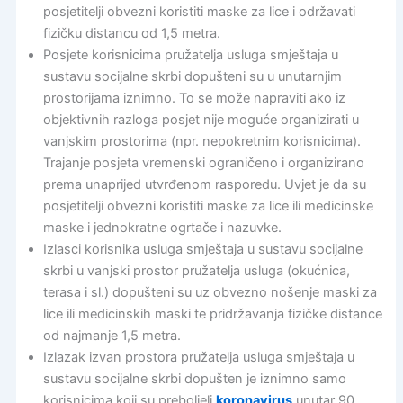
posjetitelji obvezni koristiti maske za lice i održavati
fizičku distancu od 1,5 metra.
Posjete korisnicima pružatelja usluga smještaja u
sustavu socijalne skrbi dopušteni su u unutarnjim
prostorijama iznimno. To se može napraviti ako iz
objektivnih razloga posjet nije moguće organizirati u
vanjskim prostorima (npr. nepokretnim korisnicima).
Trajanje posjeta vremenski ograničeno i organizirano
prema unaprijed utvrđenom rasporedu. Uvjet je da su
posjetitelji obvezni koristiti maske za lice ili medicinske
maske i jednokratne ogrtače i nazuvke.
Izlasci korisnika usluga smještaja u sustavu socijalne
skrbi u vanjski prostor pružatelja usluga (okućnica,
terasa i sl.) dopušteni su uz obvezno nošenje maski za
lice ili medicinskih maski te pridržavanja fizičke distance
od najmanje 1,5 metra.
Izlazak izvan prostora pružatelja usluga smještaja u
sustavu socijalne skrbi dopušten je iznimno samo
korisnicima koji su preboljeli
koronavirus
unutar 90