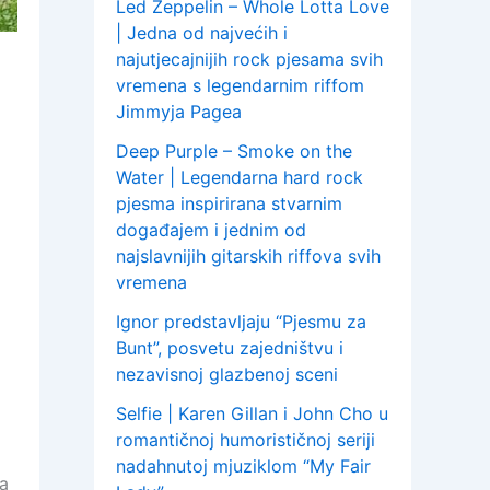
Led Zeppelin – Whole Lotta Love
| Jedna od najvećih i
najutjecajnijih rock pjesama svih
vremena s legendarnim riffom
Jimmyja Pagea
Deep Purple – Smoke on the
Water | Legendarna hard rock
pjesma inspirirana stvarnim
događajem i jednim od
najslavnijih gitarskih riffova svih
vremena
Ignor predstavljaju “Pjesmu za
Bunt”, posvetu zajedništvu i
nezavisnoj glazbenoj sceni
Selfie | Karen Gillan i John Cho u
romantičnoj humorističnoj seriji
nadahnutoj mjuziklom “My Fair
na