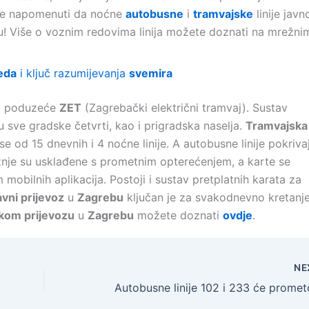
 je napomenuti da noćne
autobusne
i
tramvajske
linije javn
u! Više o voznim redovima linija možete doznati na mrežni
eda
i ključ razumijevanja
svemira
a poduzeće
ZET
(Zagrebački električni tramvaj). Sustav
 sve gradske četvrti, kao i prigradska naselja.
Tramvajska
i se od 15 dnevnih i 4 noćne linije. A autobusne linije pokriva
nje su usklađene s prometnim opterećenjem, a karte se
 mobilnih aplikacija. Postoji i sustav pretplatnih karata za
avni prijevoz
u
Zagrebu
ključan je za svakodnevno kretanj
kom prijevozu
u
Zagrebu
možete doznati
ovdje
.
NE