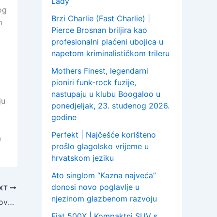
Lady”
og
Brzi Charlie (Fast Charlie) |
m
Pierce Brosnan briljira kao
profesionalni plaćeni ubojica u
napetom kriminalističkom trileru
Mothers Finest, legendarni
pioniri funk-rock fuzije,
nastupaju u klubu Boogaloo u
ju
ponedjeljak, 23. studenog 2026.
godine
Perfekt | Najčešće korišteno
e
prošlo glagolsko vrijeme u
hrvatskom jeziku
Ato singlom “Kazna najveća”
donosi novo poglavlje u
XT
njezinom glazbenom razvoju
Autobusne linije 102 i 233 će prometovati obilazno zbog radova na raskrižju Gračanske i Ksaverske od 26. do 30. kolovoza 2020. godine
Fiat 500X | Kompaktni SUV s