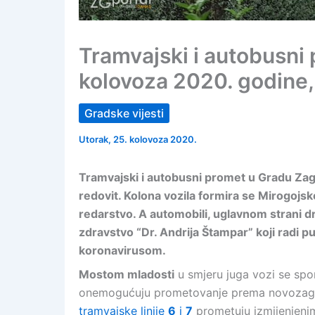
Tramvajski i autobusni 
kolovoza 2020. godine, 
Gradske vijesti
Utorak, 25. kolovoza 2020.
Tramvajski i autobusni promet u Gradu Zagre
redovit. Kolona vozila formira se Mirogojs
redarstvo. A automobili, uglavnom strani drž
zdravstvo “Dr. Andrija Štampar” koji radi 
koronavirusom.
Mostom mladosti
u smjeru juga vozi se spo
onemogućuju prometovanje prema novozag
tramvajske linije
6
i
7
prometuju izmijenjenim