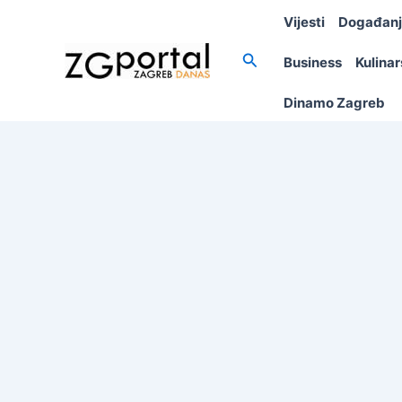
Skip
Vijesti
Događan
to
content
Search
Business
Kulina
Dinamo Zagreb