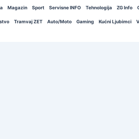
ja
Magazin
Sport
Servisne INFO
Tehnologija
ZG Info
rstvo
Tramvaj ZET
Auto/Moto
Gaming
Kućni Ljubimci
V