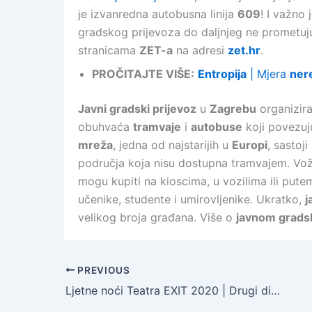
je izvanredna autobusna linija
609
! I važno
gradskog prijevoza do daljnjeg ne prometuj
stranicama
ZET-a
na adresi
zet.hr
.
PROČITAJTE VIŠE:
Entropija
| Mjera
ner
Javni gradski prijevoz
u
Zagrebu
organizir
obuhvaća
tramvaje
i
autobuse
koji povezuju
mreža
, jedna od najstarijih u
Europi
, sastoj
područja koja nisu dostupna tramvajem. Vož
mogu kupiti na kioscima, u vozilima ili putem
učenike, studente i umirovljenike. Ukratko,
j
velikog broja građana. Više o
javnom grads
PREVIOUS
Ljetne noći Teatra EXIT 2020 | Drugi dio XI. po redu kazališnog festivala održava se na tri lokacije od 25. kolovoza do 6. rujna