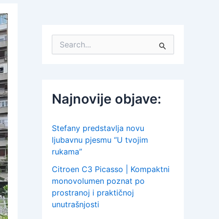
S
e
a
r
c
h
Najnovije objave:
f
o
r
:
Stefany predstavlja novu
ljubavnu pjesmu “U tvojim
rukama”
Citroen C3 Picasso | Kompaktni
monovolumen poznat po
prostranoj i praktičnoj
unutrašnjosti