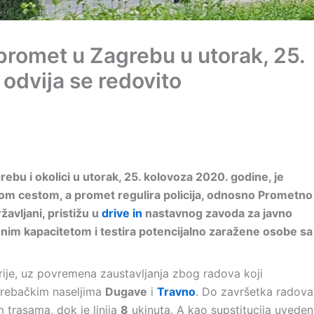
promet u Zagrebu u utorak, 25.
odvija se redovito
bu i okolici u utorak, 25. kolovoza 2020. godine, je
kom cestom, a promet regulira policija, odnosno Prometno
avljani, pristižu u
drive in
nastavnog zavoda za javno
punim kapacitetom i testira potencijalno zaražene osobe sa
rije, uz povremena zaustavljanja zbog radova koji
rebačkim naseljima
Dugave
i
Travno
. Do završetka radova
 trasama, dok je linija
8
ukinuta. A kao supstitucija uvede