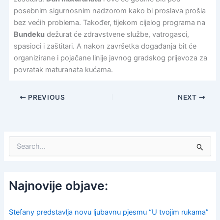
posebnim sigurnosnim nadzorom kako bi proslava prošla
bez većih problema. Također, tijekom cijelog programa na
Bundeku
dežurat će zdravstvene službe, vatrogasci,
spasioci i zaštitari. A nakon završetka događanja bit će
organizirane i pojačane linije javnog gradskog prijevoza za
povratak maturanata kućama.
PREVIOUS
NEXT
S
e
a
r
c
Najnovije objave:
h
f
o
Stefany predstavlja novu ljubavnu pjesmu “U tvojim rukama”
r