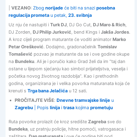
|
VEZANO
:
Zbog
norijade
će biti na snazi
posebna
regulacija prometa
u petak,
23. svibnja
Uz nju će nastupiti i
Turk DJ
, DJ Go Cut,
DJ Maro & Rich
,
DJ Zorden,
DJ Philip Jurković
, bend Kings i
Jakša Jordes
.
A kroz cijeli program maturante će voditi animator
Marko
Petar Orešković
. Dodajmo, gradonačelnik
Tomislav
Tomašević
pozvao je maturante da se i ove godine okupe
na
Bundeku
. Ali je i poručio kako Grad želi da im “taj dan
ostane u lijepom sjećanju kao simbol prijateljstva, veselja i
početka novog životnog razdoblja”. Kao i prethodnih
godina, organizirana je i velika povorka maturanata koja će
krenuti s
Trga bana Jelačića
u 12 sati.
PROČITAJTE VIŠE
:
Dnevne tramvajske linije
u
Zagrebu
| Popis
linija
i
trasa
kojima
prometuju
Ruta povorke prolazit će kroz središte
Zagreba
sve do
Bundeka
, uz pratnju policije, hitne pomoći, vatrogasaca i
zaštitara.
Dan maturanata
i ove će godine biti pod