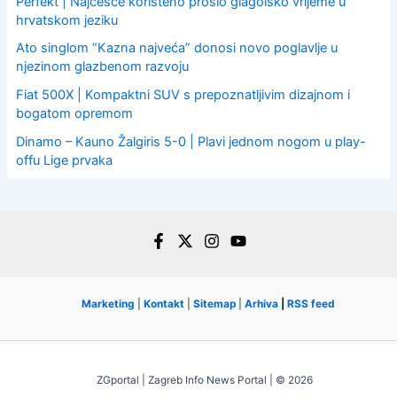
Perfekt | Najčešće korišteno prošlo glagolsko vrijeme u
hrvatskom jeziku
Ato singlom “Kazna najveća” donosi novo poglavlje u
njezinom glazbenom razvoju
Fiat 500X | Kompaktni SUV s prepoznatljivim dizajnom i
bogatom opremom
Dinamo – Kauno Žalgiris 5-0 | Plavi jednom nogom u play-
offu Lige prvaka
Marketing
|
Kontakt
|
Sitemap
|
Arhiva
|
RSS feed
ZGportal | Zagreb Info News Portal | © 2026