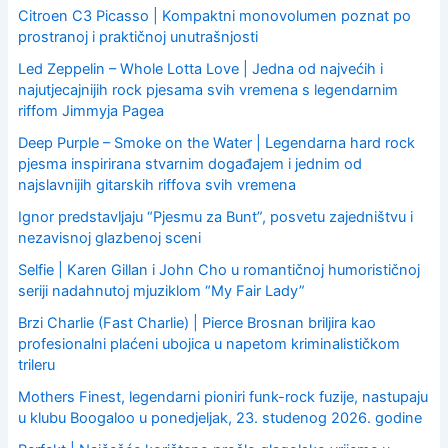
Citroen C3 Picasso | Kompaktni monovolumen poznat po
:
prostranoj i praktičnoj unutrašnjosti
Led Zeppelin – Whole Lotta Love | Jedna od najvećih i
najutjecajnijih rock pjesama svih vremena s legendarnim
riffom Jimmyja Pagea
Deep Purple – Smoke on the Water | Legendarna hard rock
pjesma inspirirana stvarnim događajem i jednim od
najslavnijih gitarskih riffova svih vremena
Ignor predstavljaju “Pjesmu za Bunt”, posvetu zajedništvu i
nezavisnoj glazbenoj sceni
Selfie | Karen Gillan i John Cho u romantičnoj humorističnoj
seriji nadahnutoj mjuziklom “My Fair Lady”
Brzi Charlie (Fast Charlie) | Pierce Brosnan briljira kao
profesionalni plaćeni ubojica u napetom kriminalističkom
trileru
Mothers Finest, legendarni pioniri funk-rock fuzije, nastupaju
u klubu Boogaloo u ponedjeljak, 23. studenog 2026. godine