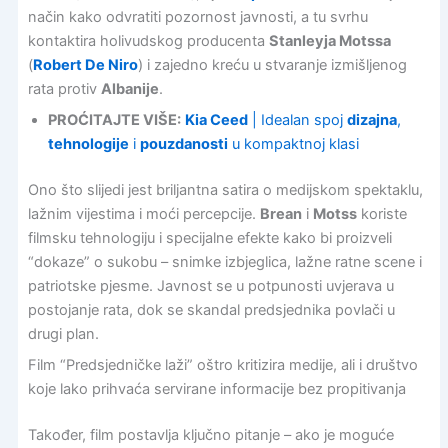
način kako odvratiti pozornost javnosti, a tu svrhu
kontaktira holivudskog producenta
Stanleyja Motssa
(
Robert De Niro
) i zajedno kreću u stvaranje izmišljenog
rata protiv
Albanije
.
PROĆITAJTE VIŠE:
Kia Ceed
| Idealan spoj
dizajna
,
tehnologije
i
pouzdanosti
u kompaktnoj klasi
Ono što slijedi jest briljantna satira o medijskom spektaklu,
lažnim vijestima i moći percepcije.
Brean
i
Motss
koriste
filmsku tehnologiju i specijalne efekte kako bi proizveli
“dokaze” o sukobu – snimke izbjeglica, lažne ratne scene i
patriotske pjesme. Javnost se u potpunosti uvjerava u
postojanje rata, dok se skandal predsjednika povlači u
drugi plan.
Film “Predsjedničke laži” oštro kritizira medije, ali i društvo
koje lako prihvaća servirane informacije bez propitivanja
Također, film postavlja ključno pitanje – ako je moguće