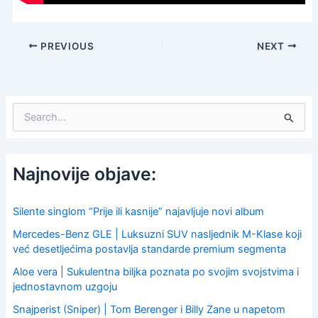
PREVIOUS
NEXT
S
e
a
r
c
Najnovije objave:
h
f
o
Silente singlom “Prije ili kasnije” najavljuje novi album
r
Mercedes-Benz GLE | Luksuzni SUV nasljednik M-Klase koji
:
već desetljećima postavlja standarde premium segmenta
Aloe vera | Sukulentna biljka poznata po svojim svojstvima i
jednostavnom uzgoju
Snajperist (Sniper) | Tom Berenger i Billy Zane u napetom