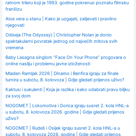
ratnom trileru koji je 1993. godine pokrenuo poznatu filmsku
franšizu
Aloe vera u stanu | Kako je uzgajati, zalijevati i pravilno
njegovati
Odiseja (The Odyssey) | Christopher Nolan je donio
spektakularni povratak jednog od najvećih mitova svih
vremena
Baby Lasagna singlom “Face On Your Phone” progovara o
online nasilju i problemu javne izloženosti
Mladen Ramljak 2026 | Dinamo i Benfica igraju za finale
turnira u subotu, 8. kolovoza | Gdje gledati prijenos uživo?
Kaktusi i sukulenti | Koja je razlika i kako odabrati pravu biljku
za svoj dom
NOGOMET | Lokomotiva i Gorica igraju susret 2. kola HNL-a
u subotu, 8. kolovoza 2026. godine | Gdje gledati prijenos
uživo?
NOGOMET | Rudeš i Osijek igraju susret 2. kola HNL-a u
subotu, 8. kolovoza 2026. godine | Gdje gledati prijenos