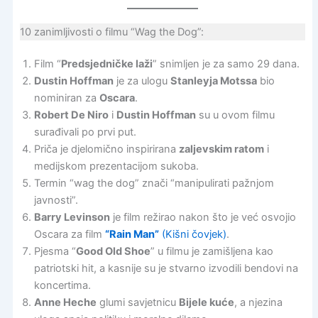
10 zanimljivosti o filmu “Wag the Dog”:
Film “
Predsjedničke laži
” snimljen je za samo 29 dana.
Dustin Hoffman
je za ulogu
Stanleyja Motssa
bio
nominiran za
Oscara
.
Robert De Niro
i
Dustin Hoffman
su u ovom filmu
surađivali po prvi put.
Priča je djelomično inspirirana
zaljevskim ratom
i
medijskom prezentacijom sukoba.
Termin “wag the dog” znači “manipulirati pažnjom
javnosti”.
Barry Levinson
je film režirao nakon što je već osvojio
Oscara za film
“Rain Man”
(Kišni čovjek)
.
Pjesma “
Good Old Shoe
” u filmu je zamišljena kao
patriotski hit, a kasnije su je stvarno izvodili bendovi na
koncertima.
Anne Heche
glumi savjetnicu
Bijele kuće
, a njezina