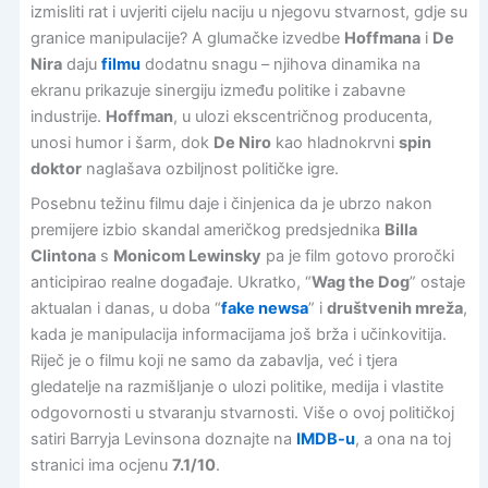
izmisliti rat i uvjeriti cijelu naciju u njegovu stvarnost, gdje su
granice manipulacije? A glumačke izvedbe
Hoffmana
i
De
Nira
daju
filmu
dodatnu snagu – njihova dinamika na
ekranu prikazuje sinergiju između politike i zabavne
industrije.
Hoffman
, u ulozi ekscentričnog producenta,
unosi humor i šarm, dok
De Niro
kao hladnokrvni
spin
doktor
naglašava ozbiljnost političke igre.
Posebnu težinu filmu daje i činjenica da je ubrzo nakon
premijere izbio skandal američkog predsjednika
Billa
Clintona
s
Monicom Lewinsky
pa je film gotovo proročki
anticipirao realne događaje. Ukratko, “
Wag the Dog
” ostaje
aktualan i danas, u doba “
fake newsa
” i
društvenih mreža
,
kada je manipulacija informacijama još brža i učinkovitija.
Riječ je o filmu koji ne samo da zabavlja, već i tjera
gledatelje na razmišljanje o ulozi politike, medija i vlastite
odgovornosti u stvaranju stvarnosti. Više o ovoj političkoj
satiri Barryja Levinsona doznajte na
IMDB-u
, a ona na toj
stranici ima ocjenu
7.1/10
.