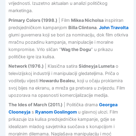
vrijednosti. Izuzetno aktualan u analizi političkog
marketinga.
Primary Colors (1998.)
| Film
Mikea Nicholsa
inspiriran
predsjedničkom kampanjom
Billa Clintona
.
John Travolta
glumi guvernera koji se bori za nominaciju, dok film otkriva
mračnu pozadinu kampanja, manipulacije i moralne
kompromise. Vrlo sličan “
Wag the Dogu
” u prikazu
političke igre iza kulisa.
Network (1976.)
| Klasična satira
Sidneyja Lumeta
o
televizijskoj industriji i manipulaciji gledateljima. Priča o
voditelju vijesti
Howardu Bealeu
, koji u očaju proklamira
svoj bijes na ekranu, a mreža ga pretvara u zvijezdu. Film
upozorava na opasnosti komercijalizacije medija.
The Ides of March (2011.)
| Politička drama
Georgea
Clooneyja
s
Ryanom Goslingom
u glavnoj ulozi. Film
prikazuje iza kulisa predsjedničke kampanje, gdje se
idealizam mladog savjetnika suočava s korupcijom i
moralnim dilemama. Naglašava manipulaciju i moć