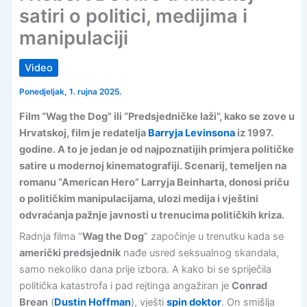
satiri o politici, medijima i
manipulaciji
Video
Ponedjeljak, 1. rujna 2025.
Film “Wag the Dog” ili “Predsjedničke laži”, kako se zove u
Hrvatskoj, film je redatelja
Barryja Levinsona
iz 1997.
godine. A to je jedan je od najpoznatijih primjera političke
satire u modernoj kinematografiji. Scenarij, temeljen na
romanu “American Hero” Larryja Beinharta, donosi priču
o političkim manipulacijama, ulozi medija i vještini
odvraćanja pažnje javnosti u trenucima političkih kriza.
Radnja filma “
Wag the Dog
” započinje u trenutku kada se
američki predsjednik
nađe usred seksualnog skandala,
samo nekoliko dana prije izbora. A kako bi se spriječila
politička katastrofa i pad rejtinga angažiran je
Conrad
Brean
(
Dustin Hoffman
), vješti
spin doktor
. On smišlja