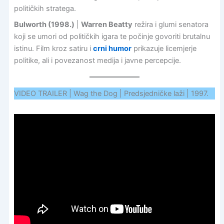
političkih stratega.
Bulworth (1998.)
|
Warren Beatty
režira i glumi senatora
koji se umori od političkih igara te počinje govoriti brutalnu
istinu. Film kroz satiru i
crni humor
prikazuje licemjerje
politike, ali i povezanost medija i javne percepcije.
VIDEO TRAILER | Wag the Dog | Predsjedničke laži | 1997.