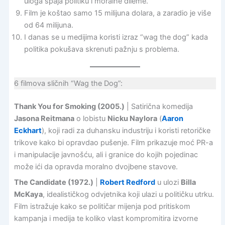
uloga spaja politiku i moralne dileme.
Film je koštao samo 15 milijuna dolara, a zaradio je više
od 64 milijuna.
I danas se u medijima koristi izraz “wag the dog” kada
politika pokušava skrenuti pažnju s problema.
6 filmova sličnih “Wag the Dog”:
Thank You for Smoking (2005.)
| Satirična komedija
Jasona Reitmana
o lobistu
Nicku Naylora
(
Aaron
Eckhart
), koji radi za duhansku industriju i koristi retoričke
trikove kako bi opravdao pušenje. Film prikazuje moć PR-a
i manipulacije javnošću, ali i granice do kojih pojedinac
može ići da opravda moralno dvojbene stavove.
The Candidate (1972.)
|
Robert Redford
u ulozi
Billa
McKaya
, idealističkog odvjetnika koji ulazi u političku utrku.
Film istražuje kako se političar mijenja pod pritiskom
kampanja i medija te koliko vlast kompromitira izvorne