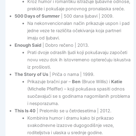
Kroz humor i romantiku istražuje ljubavne odnose,
prekide i pokušaje ponovnog pronalaska sreće.
500 Days of Summer
| 500 dana ljubavi | 2009.
Na nekonvencionalan način prikazuje uspon i pad
jedne veze te različita očekivanja koja partneri
imaju od ljubavi.
Enough Said
| Dobro rečeno | 2013.
Prati dvoje odraslih ljudi koji pokušavaju započeti
novu vezu dok ih istovremeno opterećuju iskustva
iz prošlosti.
The Story of Us
| Priča o nama | 1999.
Prikazuje bračni par –
Ben
(Bruce Willis) i
Katie
(Michelle Pfeiffer) – koji pokušava spasiti odnos
suočavajući se s godinama nagomilanih problema
i nesporazuma.
This Is 40
| Prelomilo se u četrdesetima | 2012.
Kombinira humor i dramu kako bi prikazao
svakodnevne izazove dugogodišnje veze,
roditeljstva i ulaska u srednje godine.