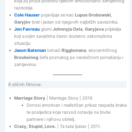
koja joj pruža podršku tijekom emocionalno zahtjevnog
razdoblja.
Cole Hauser
pojavljuje se kao
Lupus Grobowski
,
Garyjev
brat i jedan od njegovih najbližih saveznika.
Jon Favreau
glumi
Johnnyja Osta
,
Garyjeva
prijatelja
koji svojim savjetima često dodatno zakomplicira
situaciju.
Jason Bateman
tumači
Rigglemana
, ekscentričnog
Brookeinog
šefa poznatog po neobičnom ponašanju i
zahtjevima.
6 sličnih filmova:
Marriage Story
| Marriage Story | 2019.
Donosi emotivan i realističan prikaz raspada braka
te posljedica koje razvod ostavlja na bivše
partnere i njihovu obitelj.
Crazy, Stupid, Love.
| Ta luda ljubav | 2011.