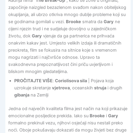
Radnja filma “
The Break-Up
“, kako se zove u originalu,
započinje naizgled bezazlenom svađom nakon obiteljskog
okupljanja, ali ubrzo otkriva mnogo dublje probleme koji su
se godinama gomilali u vezi.
Brooke
smatra da
Gary
ne
cijeni njezin trud i ne sudjeluje dovoljno u zajedničkom
životu, dok
Gary
vjeruje da ga partnerica ne prihvaća
onakvim kakav jest. Umjesto velikih izdaja ili dramatičnih
preokreta, film se fokusira na sitnice koje s vremenom
mogu nagrizati i najčvršće odnose. Upravo ta
svakodnevna prepoznatljivost čini priču uvjerljivom i
bliskom mnogim gledateljima.
PROČITAJTE VIŠE
:
Coriolisova sila
| Pojava koja
uzrokuje skretanje
vjetrova
, oceanskih
struja
i drugih
gibanja
na Zemlji
Jedna od najvećih kvaliteta filma jest način na koji prikazuje
emocionalne posljedice prekida. Iako su
Brooke
i
Gary
formalno prekinuli vezu, njihovi osjećaji nisu nestali preko
noći. Oboje pokušavaju dokazati da mogu živjeti bez druge