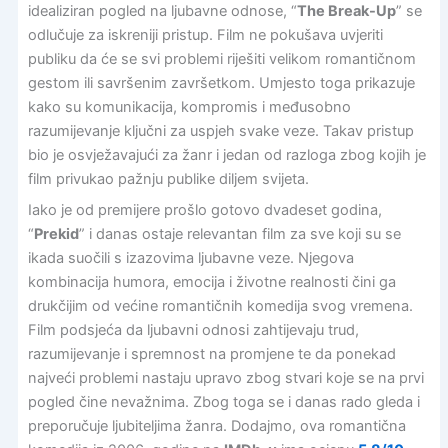
idealiziran pogled na ljubavne odnose, “
The Break-Up
” se
odlučuje za iskreniji pristup. Film ne pokušava uvjeriti
publiku da će se svi problemi riješiti velikom romantičnom
gestom ili savršenim završetkom. Umjesto toga prikazuje
kako su komunikacija, kompromis i međusobno
razumijevanje ključni za uspjeh svake veze. Takav pristup
bio je osvježavajući za žanr i jedan od razloga zbog kojih je
film privukao pažnju publike diljem svijeta.
Iako je od premijere prošlo gotovo dvadeset godina,
“
Prekid
” i danas ostaje relevantan film za sve koji su se
ikada suočili s izazovima ljubavne veze. Njegova
kombinacija humora, emocija i životne realnosti čini ga
drukčijim od većine romantičnih komedija svog vremena.
Film podsjeća da ljubavni odnosi zahtijevaju trud,
razumijevanje i spremnost na promjene te da ponekad
najveći problemi nastaju upravo zbog stvari koje se na prvi
pogled čine nevažnima. Zbog toga se i danas rado gleda i
preporučuje ljubiteljima žanra. Dodajmo, ova romantična