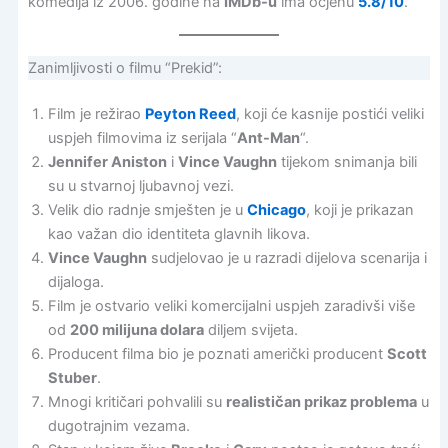
komedija iz 2006. godine na
IMDb-u
ima ocjenu
5.8/10
.
Zanimljivosti o filmu “Prekid”:
Film je režirao
Peyton Reed
, koji će kasnije postići veliki
uspjeh filmovima iz serijala “
Ant-Man
“.
Jennifer Aniston
i
Vince Vaughn
tijekom snimanja bili
su u stvarnoj ljubavnoj vezi.
Velik dio radnje smješten je u
Chicago
, koji je prikazan
kao važan dio identiteta glavnih likova.
Vince Vaughn
sudjelovao je u razradi dijelova scenarija i
dijaloga.
Film je ostvario veliki komercijalni uspjeh zaradivši više
od
200 milijuna dolara
diljem svijeta.
Producent filma bio je poznati američki producent
Scott
Stuber
.
Mnogi kritičari pohvalili su
realističan prikaz problema
u
dugotrajnim vezama.