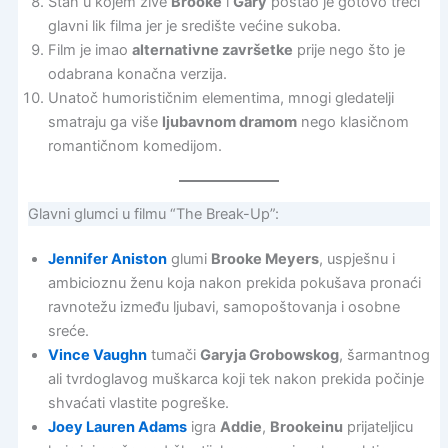
Stan u kojem žive
Brooke
i
Gary
postao je gotovo treći
glavni lik filma jer je središte većine sukoba.
Film je imao
alternativne završetke
prije nego što je
odabrana konačna verzija.
Unatoč humorističnim elementima, mnogi gledatelji
smatraju ga više
ljubavnom dramom
nego klasičnom
romantičnom komedijom.
Glavni glumci u filmu “The Break-Up”:
Jennifer Aniston
glumi
Brooke Meyers
, uspješnu i
ambicioznu ženu koja nakon prekida pokušava pronaći
ravnotežu između ljubavi, samopoštovanja i osobne
sreće.
Vince Vaughn
tumači
Garyja Grobowskog
, šarmantnog
ali tvrdoglavog muškarca koji tek nakon prekida počinje
shvaćati vlastite pogreške.
Joey Lauren Adams
igra
Addie
,
Brookeinu
prijateljicu