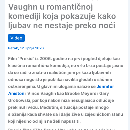
Vaughn u romantičnoj
komediji koja pokazuje kako
ljubav ne nestaje preko noći
Video
Petak, 12. lipnja 2026.
Film “Prekid” iz 2006. godine na prvi pogled djeluje kao
klasična romantična komedija, no vrlo brzo postaje jasno
da se radi o znatno realističnijem prikazu ljubavnih
odnosa nego što je publika navikla gledati u sličnim
ostvarenjima. U glavnim ulogama nalaze se
Jennifer
Aniston
i Vince Vaughn kao Brooke Meyers i Gary
Grobowski, par koji nakon niza nesuglasica odlučuje
prekinuti vezu. Međutim, situacija postaje mnogo
složenija kada shvate da i dalje žive u zajedničkom stanu
koji nijedno od njih ne želi napustiti.