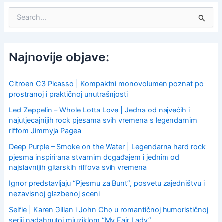
S
e
a
r
c
Najnovije objave:
h
f
o
Citroen C3 Picasso | Kompaktni monovolumen poznat po
r
prostranoj i praktičnoj unutrašnjosti
:
Led Zeppelin – Whole Lotta Love | Jedna od najvećih i
najutjecajnijih rock pjesama svih vremena s legendarnim
riffom Jimmyja Pagea
Deep Purple – Smoke on the Water | Legendarna hard rock
pjesma inspirirana stvarnim događajem i jednim od
najslavnijih gitarskih riffova svih vremena
Ignor predstavljaju “Pjesmu za Bunt”, posvetu zajedništvu i
nezavisnoj glazbenoj sceni
Selfie | Karen Gillan i John Cho u romantičnoj humorističnoj
seriji nadahnutoj mjuziklom “My Fair Lady”