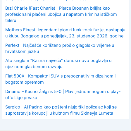
Brzi Charlie (Fast Charlie) | Pierce Brosnan briljira kao
profesionalni plaćeni ubojica u napetom kriminalističkom
trileru
Mothers Finest, legendarni pioniri funk-rock fuzije, nastupaju
u klubu Boogaloo u ponedjeljak, 23. studenog 2026. godine
Perfekt | Najčešće korišteno prošlo glagolsko vrijeme u
hrvatskom jeziku
Ato singlom “Kazna najveća” donosi novo poglavlje u
njezinom glazbenom razvoju
Fiat 500X | Kompaktni SUV s prepoznatljivim dizajnom i
bogatom opremom
Dinamo – Kauno Žalgiris 5-0 | Plavi jednom nogom u play-
offu Lige prvaka
Serpico | Al Pacino kao pošteni njujorški policajac koji se
suprotstavlja korupciji u kultnom filmu Sidneyja Lumeta