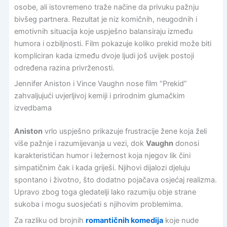
osobe, ali istovremeno traže načine da privuku pažnju
bivšeg partnera. Rezultat je niz komičnih, neugodnih i
emotivnih situacija koje uspješno balansiraju između
humora i ozbiljnosti. Film pokazuje koliko prekid može biti
kompliciran kada između dvoje ljudi još uvijek postoji
određena razina privrženosti.
Jennifer Aniston i Vince Vaughn nose film “Prekid”
zahvaljujući uvjerljivoj kemiji i prirodnim glumačkim
izvedbama
Aniston
vrlo uspješno prikazuje frustracije žene koja želi
više pažnje i razumijevanja u vezi, dok
Vaughn
donosi
karakterističan humor i ležernost koja njegov lik čini
simpatičnim čak i kada griješi. Njihovi dijalozi djeluju
spontano i životno, što dodatno pojačava osjećaj realizma.
Upravo zbog toga gledatelji lako razumiju obje strane
sukoba i mogu suosjećati s njihovim problemima.
Za razliku od brojnih
romantičnih komedija
koje nude