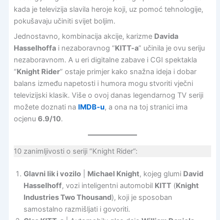
kada je televizija slavila heroje koji, uz pomoć tehnologije,
pokušavaju učiniti svijet boljim.
Jednostavno, kombinacija akcije, karizme
Davida
Hasselhoffa
i nezaboravnog “
KITT-a
” učinila je ovu seriju
nezaboravnom. A u eri digitalne zabave i CGI spektakla
“
Knight Rider
” ostaje primjer kako snažna ideja i dobar
balans između napetosti i humora mogu stvoriti vječni
televizijski klasik. Više o ovoj danas legendarnog TV seriji
možete doznati na
IMDB-u
, a ona na toj stranici ima
ocjenu
6.9/10
.
10 zanimljivosti o seriji “Knight Rider”:
Glavni lik i vozilo
|
Michael Knight
, kojeg glumi
David
Hasselhoff
, vozi inteligentni automobil
KITT
(
Knight
Industries Two Thousand
), koji je sposoban
samostalno razmišljati i govoriti.