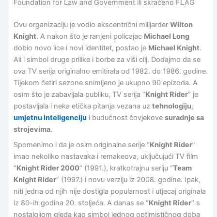
Foundation for Law and Government ili skraćeno FLAG
Ovu organizaciju je vodio ekscentrični milijarder
Wilton
Knight
. A nakon što je ranjeni policajac
Michael Long
dobio novo lice i novi identitet, postao je
Michael Knight
.
Ali i simbol druge prilike i borbe za viši cilj. Dodajmo da se
ova TV serija originalno emitirala od 1982. do 1986. godine.
Tijekom četiri sezone snimljeno je ukupno 90 epizoda. A
osim što je zabavljala publiku, TV serija “
Knight Rider
” je
postavljala i neka etička pitanja vezana uz
tehnologiju
,
umjetnu inteligenciju
i budućnost čovjekove
suradnje sa
strojevima
.
Spomenimo i da je osim originalne serije “
Knight Rider
”
imao nekoliko nastavaka i remakeova, uključujući TV film
“
Knight Rider 2000
” (1991.), kratkotrajnu seriju “
Team
Knight Rider
” (1997.) i novu verziju iz 2008. godine. Ipak,
niti jedna od njih nije dostigla popularnost i utjecaj originala
iz 80-ih godina 20. stoljeća. A danas se “
Knight Rider
” s
nostalgijom gleda kao simbol jednog optimističnog doba