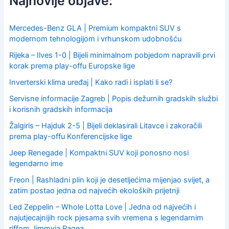
Najnovije objave:
h
f
o
Mercedes-Benz GLA | Premium kompaktni SUV s
r
modernom tehnologijom i vrhunskom udobnošću
:
Rijeka – Ilves 1-0 | Bijeli minimalnom pobjedom napravili prvi
korak prema play-offu Europske lige
Inverterski klima uređaj | Kako radi i isplati li se?
Servisne informacije Zagreb | Popis dežurnih gradskih službi
i korisnih gradskih informacija
Žalgiris – Hajduk 2-5 | Bijeli deklasirali Litavce i zakoračili
prema play-offu Konferencijske lige
Jeep Renegade | Kompaktni SUV koji ponosno nosi
legendarno ime
Freon | Rashladni plin koji je desetljećima mijenjao svijet, a
zatim postao jedna od najvećih ekoloških prijetnji
Led Zeppelin – Whole Lotta Love | Jedna od najvećih i
najutjecajnijih rock pjesama svih vremena s legendarnim
riffom Jimmyja Pagea