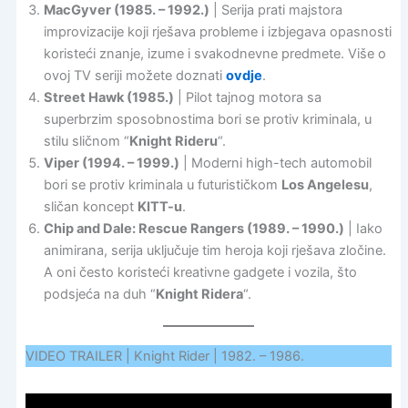
MacGyver (1985
. –
1992.)
| Serija prati majstora
improvizacije koji rješava probleme i izbjegava opasnosti
koristeći znanje, izume i svakodnevne predmete. Više o
ovoj TV seriji možete doznati
ovdje
.
Street Hawk (1985.)
| Pilot tajnog motora sa
superbrzim sposobnostima bori se protiv kriminala, u
stilu sličnom “
Knight Rideru
“.
Viper (1994
. –
1999.)
| Moderni high-tech automobil
bori se protiv kriminala u futurističkom
Los Angelesu
,
sličan koncept
KITT-u
.
Chip and Dale: Rescue Rangers (1989
. –
1990.)
| Iako
animirana, serija uključuje tim heroja koji rješava zločine.
A oni često koristeći kreativne gadgete i vozila, što
podsjeća na duh “
Knight Ridera
“.
VIDEO TRAILER | Knight Rider | 1982. – 1986.