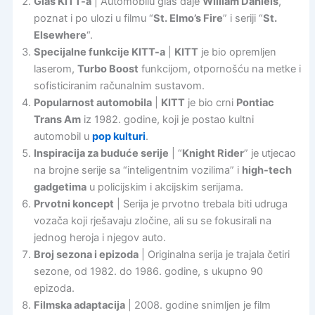
Glas KITT-a
| Automobilu glas daje
William Daniels
,
poznat i po ulozi u filmu “
St. Elmo’s Fire
” i seriji “
St.
Elsewhere
“.
Specijalne funkcije KITT-a
|
KITT
je bio opremljen
laserom,
Turbo Boost
funkcijom, otpornošću na metke i
sofisticiranim računalnim sustavom.
Popularnost automobila
|
KITT
je bio crni
Pontiac
Trans Am
iz 1982. godine, koji je postao kultni
automobil u
pop kulturi
.
Inspiracija za buduće serije
| “
Knight Rider
” je utjecao
na brojne serije sa “inteligentnim vozilima” i
high-tech
gadgetima
u policijskim i akcijskim serijama.
Prvotni koncept
| Serija je prvotno trebala biti udruga
vozača koji rješavaju zločine, ali su se fokusirali na
jednog heroja i njegov auto.
Broj sezona i epizoda
| Originalna serija je trajala četiri
sezone, od 1982. do 1986. godine, s ukupno 90
epizoda.
Filmska adaptacija
| 2008. godine snimljen je film