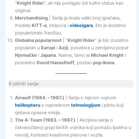
“
Knight Rider
“, ali nije postigao isti kultni status kao
original.
Merchandising
| Serija je imala veliki broj igračaka,
modela
KITT-a
, stripova i
videoigara
, što je dodatno
populariziralo franšizu.
Globalna popularnost
| “
Knight Rider
” je bio izuzetno
popularan u
Europi
i
Aziji
, posebice u zemljama poput
Njemačke
i
Japana
. Naime, tamo je
Michael Knight
i
posredno
David Hasselhoff
, postao
pop ikona
.
6 sličnih serija:
Airwolf (1984. – 1987.)
| Serija o tajnom vojnom
helikopteru
s naprednom
tehnologijom
i pilotu koji
rješava opasne misije.
The A-Team (1983
. –
1987.)
| Akcijska serija o
četveročlanoj grupi bivših vojnika koji pomažu ljudima u
nevolji, koristeći kreativne planove i vozila.