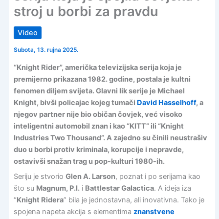
stroj u borbi za pravdu
Video
Subota, 13. rujna 2025.
“Knight Rider”, američka televizijska serija koja je
premijerno prikazana 1982. godine, postala je kultni
fenomen diljem svijeta. Glavni lik serije je Michael
Knight, bivši policajac kojeg tumači
David Hasselhoff
, a
njegov partner nije bio običan čovjek, već visoko
inteligentni automobil znan i kao “KITT” ili “Knight
Industries Two Thousand”. A zajedno su činili neustrašiv
duo u borbi protiv kriminala, korupcije i nepravde,
ostavivši snažan trag u pop-kulturi 1980-ih.
Seriju je stvorio
Glen A. Larson
, poznat i po serijama kao
što su
Magnum, P.I.
i
Battlestar Galactica
. A ideja iza
“
Knight Ridera
” bila je jednostavna, ali inovativna. Tako je
spojena napeta akcija s elementima
znanstvene