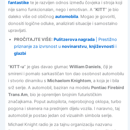
fantastike
te je razvijen odnos između čovjeka i stroja koji
nije samo funkcionalan, nego i emotivan. A “
KITT
” je bio
daleko više od običnog
automobila
. Mogao je govoriti,
donositi logične odluke, analizirati situacije i samostalno
upravljati.
PROČITAJTE VIŠE:
Pulitzerova nagrada
| Prestižno
priznanje za izvrsnost u
novinarstvu
,
književnosti
i
glazbi
“
KITT-u
” je glas davao glumac
William Daniels
, čiji je
smireni i pomalo sarkastičan ton dao osobnost automobilu
i stvorio dinamiku s
Michaelom Knightom
, a koja je i bila
srž serije. A automobil, baziran na modelu
Pontiac Firebird
Trans Am
, bio je opremljen brojnim futurističkim
značajkama. Poput autopilota, neprobojnog oklopa, turbo
pogona i skenera na prednjem dijelu vozila. I naravno, taj
automobil je postao jedan od vizualnih simbola serije.
Michael Knight radio je za tajnu organizaciju nazvanu