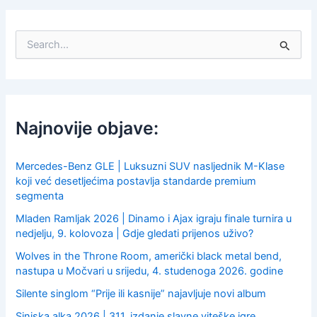
S
e
a
r
c
h
f
Najnovije objave:
o
r
:
Mercedes-Benz GLE | Luksuzni SUV nasljednik M-Klase
koji već desetljećima postavlja standarde premium
segmenta
Mladen Ramljak 2026 | Dinamo i Ajax igraju finale turnira u
nedjelju, 9. kolovoza | Gdje gledati prijenos uživo?
Wolves in the Throne Room, američki black metal bend,
nastupa u Močvari u srijedu, 4. studenoga 2026. godine
Silente singlom “Prije ili kasnije” najavljuje novi album
Sinjska alka 2026 | 311. izdanje slavne viteške igre