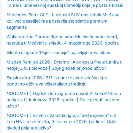
Tomei u urnebesnoj sudskoj komediji koja je postala klasik
Mercedes-Benz GLE | Luksuzni SUV nasljednik M-Klase
koji već desetljećima postavlja standarde premium
segmenta
Wolves in the Throne Room, američki black metal bend,
nastupa u Močvari u srijedu, 4. studenoga 2026. godine
Silente singlom “Prije ili kasnije” najavljuje novi album
Mladen Ramljak 2026 | Dinamo i Ajax igraju finale turnira u
nedjelju, 9. kolovoza | Gdje gledati prijenos uživo?
Sinjska alka 2026 | 311. izdanje slavne viteške igre
ponovno oživljava višestoljetnu tradiciju
NOGOMET | Hajduk i Istra igrat će susret 2. kola HNL-a u
nedjelju, 9. kolovoza 2026. godine | Gdje gledati prijenos
uživo?
NOGOMET | Slaven i Varaždin igraju “derbi sjevera” u 2.
kolu HNL-a u nedjelju, 9. kolovoza 2026. godine | Gdje
gledati prijenos uživo?