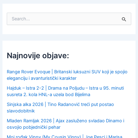
S
e
a
r
c
h
f
Najnovije objave:
o
r
:
Range Rover Evoque | Britanski luksuzni SUV koji je spojio
eleganciju i avanturistički karakter
Hajduk – Istra 2-2 | Drama na Poljudu – Istra u 95. minuti
susreta 2. kola HNL-a uzela bod Bijelima
Sinjska alka 2026 | Tino Radanović treći put postao
slavodobitnik
Mladen Ramljak 2026 | Ajax zasluženo svladao Dinamo i
osvojio pobjednički pehar
Moj rođak Vinny (My Cousin Vinny) | Joe Pesci i Marisa