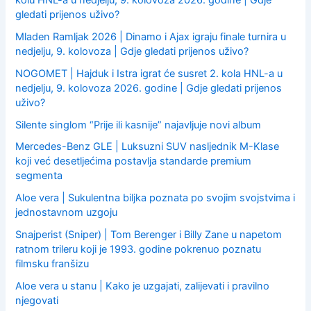
gledati prijenos uživo?
Mladen Ramljak 2026 | Dinamo i Ajax igraju finale turnira u
nedjelju, 9. kolovoza | Gdje gledati prijenos uživo?
NOGOMET | Hajduk i Istra igrat će susret 2. kola HNL-a u
nedjelju, 9. kolovoza 2026. godine | Gdje gledati prijenos
uživo?
Silente singlom “Prije ili kasnije” najavljuje novi album
Mercedes-Benz GLE | Luksuzni SUV nasljednik M-Klase
koji već desetljećima postavlja standarde premium
segmenta
Aloe vera | Sukulentna biljka poznata po svojim svojstvima i
jednostavnom uzgoju
Snajperist (Sniper) | Tom Berenger i Billy Zane u napetom
ratnom trileru koji je 1993. godine pokrenuo poznatu
filmsku franšizu
Aloe vera u stanu | Kako je uzgajati, zalijevati i pravilno
njegovati