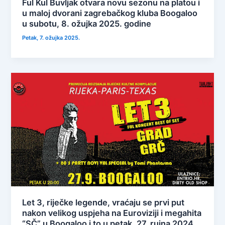
Ful Kul Buvljak otvara novu sezonu na platou i
u maloj dvorani zagrebačkog kluba Boogaloo
u subotu, 8. ožujka 2025. godine
Petak, 7. ožujka 2025.
Let 3, riječke legende, vraćaju se prvi put
nakon velikog uspjeha na Euroviziji i megahita
“SČ” u Boogaloo i to u petak, 27. rujna 2024.