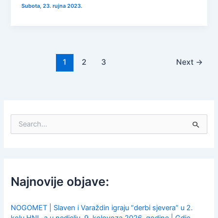
Subota, 23. rujna 2023.
1
2
3
Next
→
S
e
a
r
c
h
f
Najnovije objave:
o
r
:
NOGOMET | Slaven i Varaždin igraju “derbi sjevera” u 2.
kolu HNL-a u nedjelju, 9. kolovoza 2026. godine | Gdje