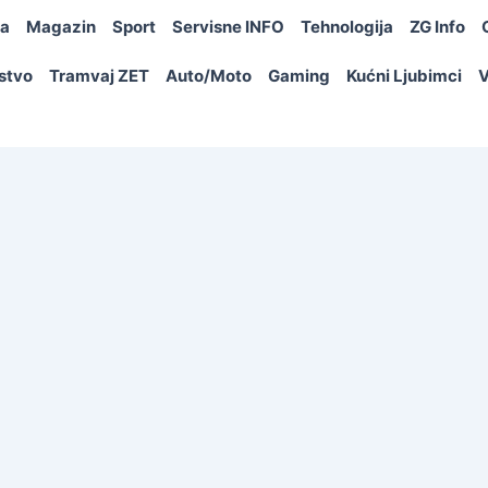
ja
Magazin
Sport
Servisne INFO
Tehnologija
ZG Info
rstvo
Tramvaj ZET
Auto/Moto
Gaming
Kućni Ljubimci
V