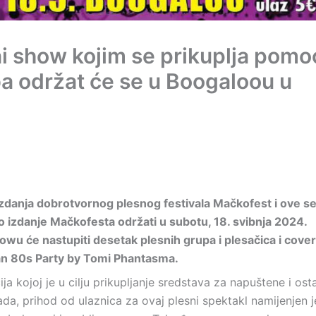
i show kojim se prikuplja pomo
a održat će se u Boogaloou u
danja dobrotvornog plesnog festivala Mačkofest i ove s
o izdanje Mačkofesta održati u subotu, 18. svibnja 2024.
owu će nastupiti desetak plesnih grupa i plesačica i cover
dan 80s Party by Tomi Phantasma.
ja kojoj je u cilju prikupljanje sredstava za napuštene i ost
ada, prihod od ulaznica za ovaj plesni spektakl namijenjen j