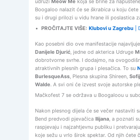
udruzi
Meow Me
koja se brine za napuštene
Boogaloo nalazit će se
škrabica
u koju ćete
su i drugi prilozi u vidu hrane ili poslastica 
PROČITAJTE VIŠE:
Klubovi u Zagrebu
| 
Kao posebni dio ove manifestacije najavlju
Danijele Djurić
, jedne od akterica Udruge
M
dobrotvorne svrhe. I dodajmo, na ovogodi
atraktivnih plesnih grupa i plesačica. To su
N
BurlesqueAss
, Plesna skupina Shireen,
Sofi
Walde
. A svi oni će izvest svoje autorske p
Mačkofest 7 se održava u Boogaloou u subot
Nakon plesnog dijela će se večer nastavit
Bend predvodi pjevačica
Ilijana
, a poznati s
raspjevaju i najzahtjevnu publiku i pretvar
koje sežu u vrlo širok spektar. Od njih ćete 