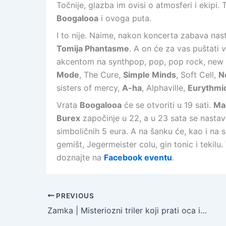
Točnije, glazba im ovisi o atmosferi i ekipi.
Boogalooa
i ovoga puta.
I to nije. Naime, nakon koncerta zabava nas
Tomija Phantasme
. A on će za vas puštati
v
akcentom na synthpop, pop, pop rock, new 
Mode
, The Cure,
Simple Minds
, Soft Cell,
N
sisters of mercy,
A-ha
, Alphaville,
Eurythmi
Vrata
Boogalooa
će se otvoriti u 19 sati.
Ma
Burex
započinje u 22, a u 23 sata se nastav
simboličnih 5 eura. A na šanku će, kao i n
gemišt, Jegermeister colu, gin tonic i tekil
doznajte na
Facebook eventu
.
PREVIOUS
Zamka | Misteriozni triler koji prati oca i kćer na putu na koncert | Otac tijekom koncerta dozna da je cijeli događaj zamka za lokalnog serijskog ubojicu…