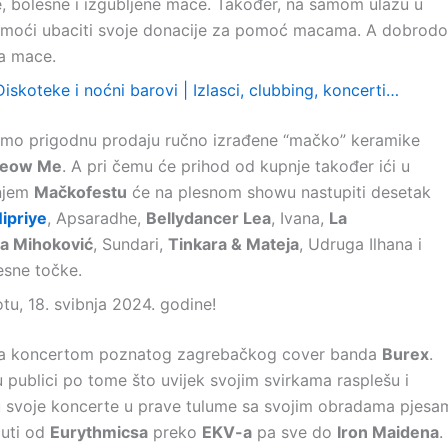
, bolesne i izgubljene mace. Također, na samom ulazu u
 moći ubaciti svoje donacije za pomoć macama. A dobrodoš
za mace.
Diskoteke i noćni barovi | Izlasci, clubbing, koncerti…
jemo prigodnu prodaju ručno izrađene “mačko” keramike
eow Me
. A pri čemu će prihod od kupnje također ići u
šnjem
Mačkofestu
će na plesnom showu nastupiti desetak
ipriye
, Apsaradhe,
Bellydancer Lea
, Ivana,
La
ja Mihoković
, Sundari,
Tinkara & Mateja
, Udruga Ilhana i
lesne točke.
u, 18. svibnja 2024. godine!
i sa koncertom poznatog zagrebačkog cover banda
Burex
.
u publici po tome što uvijek svojim svirkama rasplešu i
aju svoje koncerte u prave tulume sa svojim obradama pjesa
čuti od
Eurythmicsa
preko
EKV-a
pa sve do
Iron Maidena
.