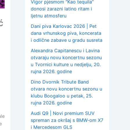
Vigor pjesmom “Kao tequila”
donosi zarazni latino ritam i
ljetnu atmosferu
ć
Dani piva Karlovac 2026 | Pet
dana vrhunskog piva, koncerata
i odlične zabave u gradu susreta
Alexandra Capitanescu i Lavina
otvaraju novu koncertnu sezonu
u Tvornici kulture u nedjelju, 20.
rujna 2026. godine
Dino Dvornik Tribute Band
e
otvara novu koncertnu sezonu u
klubu Boogaloo u petak, 25.
rujna 2026. godine
Audi Q9 | Novi premium SUV
ale
spreman za okršaj s BMW-om X7
e
i Mercedesom GLS