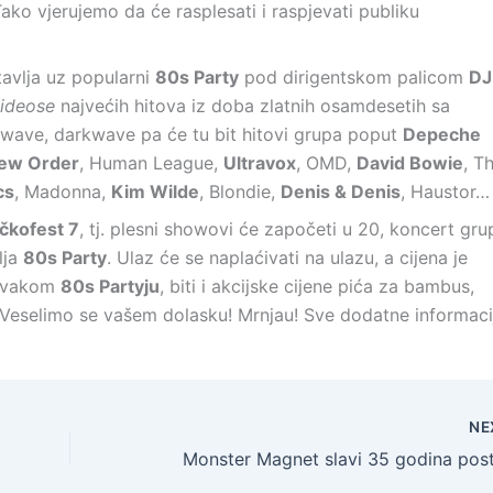
 Tako vjerujemo da će rasplesati i raspjevati publiku
tavlja uz popularni
80s Party
pod dirigentskom palicom
DJ
ideose
najvećih hitova iz doba zlatnih osamdesetih sa
wave, darkwave pa će tu bit hitovi grupa poput
Depeche
ew Order
, Human League,
Ultravox
, OMD,
David Bowie
, T
cs
, Madonna,
Kim Wilde
, Blondie,
Denis & Denis
, Haustor…
čkofest 7
, tj. plesni showovi će započeti u 20, koncert gru
lja
80s Party
. Ulaz će se naplaćivati na ulazu, a cijena je
a svakom
80s Partyju
, biti i akcijske cijene pića za bambus,
u. Veselimo se vašem dolasku! Mrnjau! Sve dodatne informaci
NE