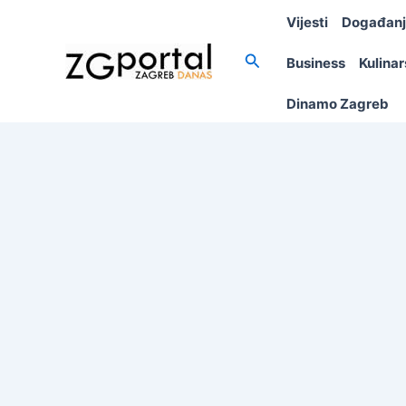
Skip
Vijesti
Događan
to
content
Search
Business
Kulina
Dinamo Zagreb