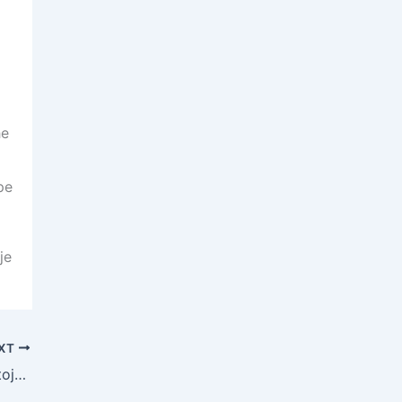
he
pe
je
XT
Monster Magnet slavi 35 godina postojanja u zagrebačkom klubu Boogaloo u srijedu, 9. listopada 2024. godine