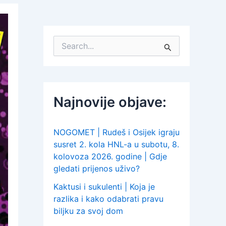
S
e
a
r
c
h
Najnovije objave:
f
o
r
:
NOGOMET | Rudeš i Osijek igraju
susret 2. kola HNL-a u subotu, 8.
kolovoza 2026. godine | Gdje
gledati prijenos uživo?
Kaktusi i sukulenti | Koja je
razlika i kako odabrati pravu
biljku za svoj dom