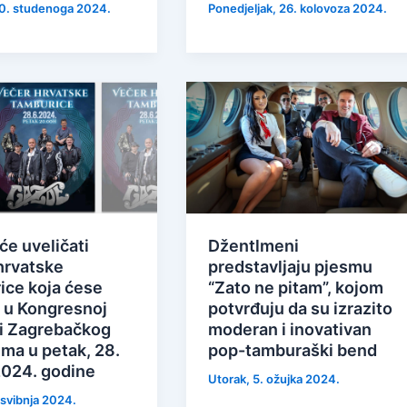
0. studenoga 2024.
Ponedjeljak, 26. kolovoza 2024.
će uveličati
Džentlmeni
hrvatske
predstavljaju pjesmu
ice koja ćese
“Zato ne pitam”, kojom
i u Kongresnoj
potvrđuju da su izrazito
i Zagrebačkog
moderan i inovativan
jma u petak, 28.
pop-tamburaški bend
2024. godine
Utorak, 5. ožujka 2024.
. svibnja 2024.