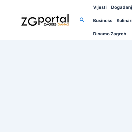
Skip
Vijesti
Događan
to
content
Search
Business
Kulina
Dinamo Zagreb