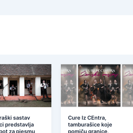
aški sastav
Cure Iz CEntra,
i predstavlja
tamburašice koje
pot za pjesmu
pomiču granice,