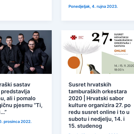
Ponedjeljak, 4. rujna 2023.
aški sastav
Susret hrvatskih
 predstavlja
tamburaških orkestara
u, ali i pomalo
2020 | Hrvatski sabor
gičnu pjesmu “Ti,
kulture organizira 27. po
i…”
redu susret online i to u
subotu i nedjelju, 14. i
0. prosinca 2022.
15. studenog