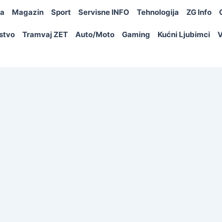
ja
Magazin
Sport
Servisne INFO
Tehnologija
ZG Info
rstvo
Tramvaj ZET
Auto/Moto
Gaming
Kućni Ljubimci
V