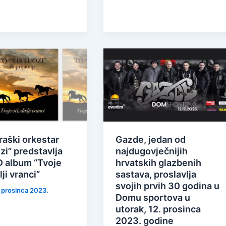
aški orkestar
Gazde, jedan od
zi” predstavlja
najdugovječnijih
D album “Tvoje
hrvatskih glazbenih
lji vranci”
sastava, proslavlja
svojih prvih 30 godina u
. prosinca 2023.
Domu sportova u
utorak, 12. prosinca
2023. godine