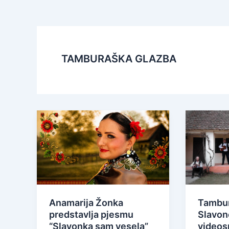
TAMBURAŠKA GLAZBA
Anamarija Žonka
Tambur
predstavlja pjesmu
Slavonc
“Slavonka sam vesela”
videos