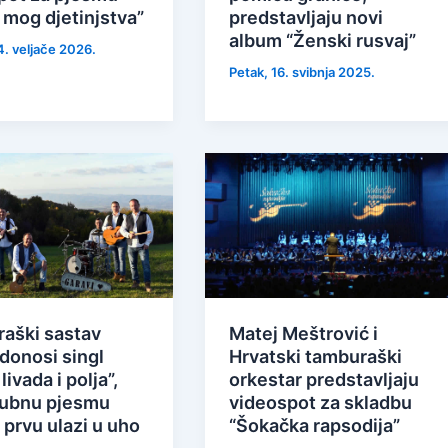
 mog djetinjstva”
predstavljaju novi
album “Ženski rusvaj”
4. veljače 2026.
Petak, 16. svibnja 2025.
aški sastav
Matej Meštrović i
donosi singl
Hrvatski tamburaški
livada i polja”,
orkestar predstavljaju
ubnu pjesmu
videospot za skladbu
 prvu ulazi u uho
“Šokačka rapsodija”