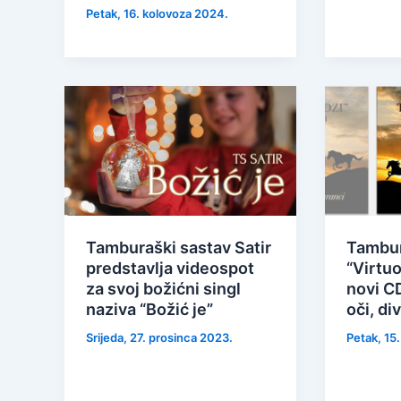
Petak, 16. kolovoza 2024.
Tamburaški sastav Satir
Tambur
predstavlja videospot
“Virtuo
za svoj božićni singl
novi C
naziva “Božić je”
oči, div
Srijeda, 27. prosinca 2023.
Petak, 15