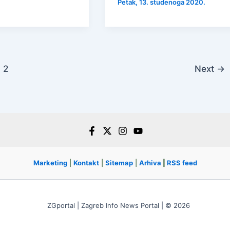
Petak, 13. studenoga 2020.
2
Next
→
Marketing
|
Kontakt
|
Sitemap
|
Arhiva
|
RSS feed
ZGportal | Zagreb Info News Portal | © 2026