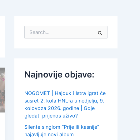
S
e
a
r
c
h
f
Najnovije objave:
o
r
:
NOGOMET | Hajduk i Istra igrat će
susret 2. kola HNL-a u nedjelju, 9.
kolovoza 2026. godine | Gdje
gledati prijenos uživo?
Silente singlom “Prije ili kasnije”
najavljuje novi album