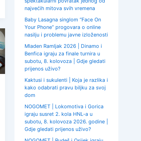
spektakularni povratak jednog od
najvećih mitova svih vremena
Baby Lasagna singlom “Face On
Your Phone” progovara o online
nasilju i problemu javne izloženosti
Mladen Ramljak 2026 | Dinamo i
Benfica igraju za finale turnira u
subotu, 8. kolovoza | Gdje gledati
prijenos uživo?
Kaktusi i sukulenti | Koja je razlika i
kako odabrati pravu biljku za svoj
dom
NOGOMET | Lokomotiva i Gorica
igraju susret 2. kola HNL-a u
subotu, 8. kolovoza 2026. godine |
Gdje gledati prijenos uživo?
NOGOMET | Rudeš i Osijek igraju