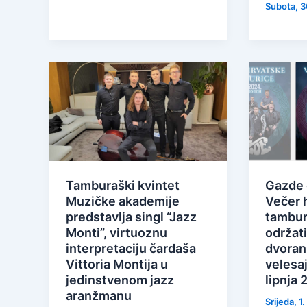
Subota, 3
Tamburaški kvintet
Gazde 
Muzičke akademije
Večer 
predstavlja singl “Jazz
tambur
Monti”, virtuoznu
održat
interpretaciju čardaša
dvoran
Vittoria Montija u
velesa
jedinstvenom jazz
lipnja 
aranžmanu
Srijeda, 1