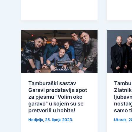
Tamburaški sastav
Tambur
Garavi predstavlja spot
Zlatnik
za pjesmu “Volim oko
ljubavn
garavo” u kojem su se
nostal
pretvorili u hobite!
samo t
Nedjelja, 25. lipnja 2023.
Utorak, 2