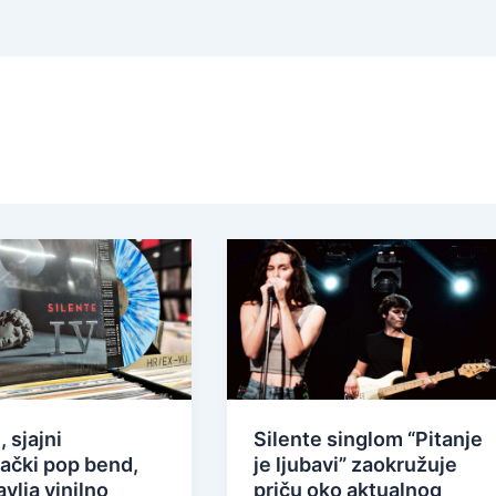
, sjajni
Silente singlom “Pitanje
ački pop bend,
je ljubavi” zaokružuje
vlja vinilno
priču oko aktualnog