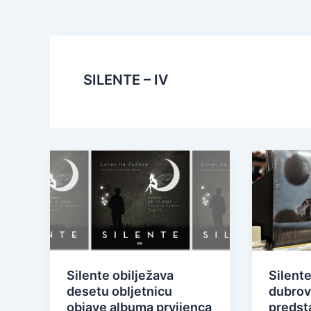
SILENTE – IV
Silente obilježava
Silente
desetu obljetnicu
dubrov
objave albuma prvijenca
predsta