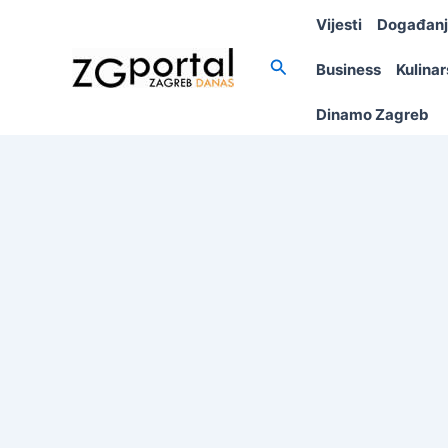
Skip
Vijesti
Događan
to
content
Search
Business
Kulina
Dinamo Zagreb