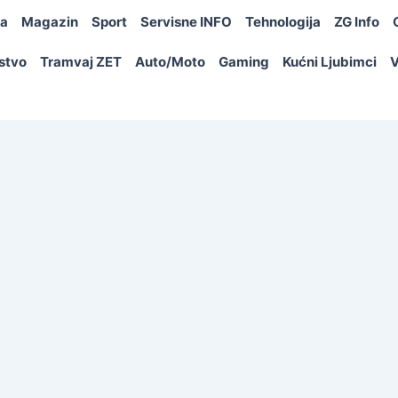
ja
Magazin
Sport
Servisne INFO
Tehnologija
ZG Info
rstvo
Tramvaj ZET
Auto/Moto
Gaming
Kućni Ljubimci
V