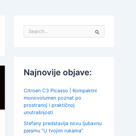
S
e
a
r
c
h
f
Najnovije objave:
o
r
:
Citroen C3 Picasso | Kompaktni
monovolumen poznat po
prostranoj i praktičnoj
unutrašnjosti
Stefany predstavlja novu ljubavnu
pjesmu “U tvojim rukama”