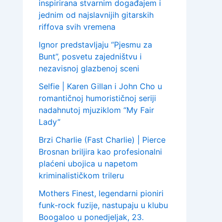
inspirirana stvarnim događajem i
jednim od najslavnijih gitarskih
riffova svih vremena
Ignor predstavljaju “Pjesmu za
Bunt”, posvetu zajedništvu i
nezavisnoj glazbenoj sceni
Selfie | Karen Gillan i John Cho u
romantičnoj humorističnoj seriji
nadahnutoj mjuziklom “My Fair
Lady”
Brzi Charlie (Fast Charlie) | Pierce
Brosnan briljira kao profesionalni
plaćeni ubojica u napetom
kriminalističkom trileru
Mothers Finest, legendarni pioniri
funk-rock fuzije, nastupaju u klubu
Boogaloo u ponedjeljak, 23.