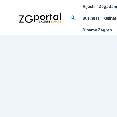
Skip
Vijesti
Događan
to
content
Search
Business
Kulina
Dinamo Zagreb