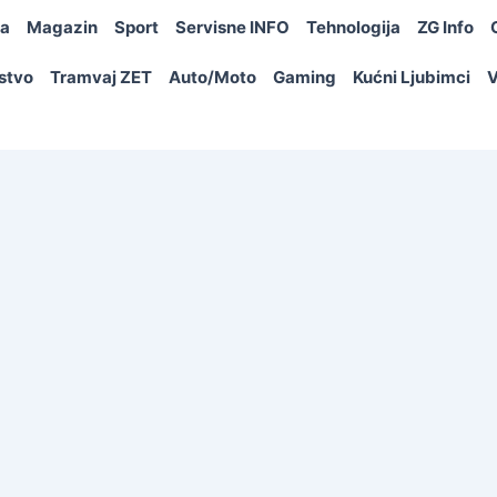
ja
Magazin
Sport
Servisne INFO
Tehnologija
ZG Info
rstvo
Tramvaj ZET
Auto/Moto
Gaming
Kućni Ljubimci
V