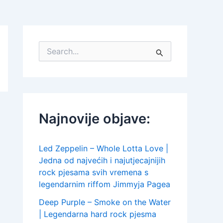
S
e
a
r
c
h
f
Najnovije objave:
o
r
:
Led Zeppelin – Whole Lotta Love |
Jedna od najvećih i najutjecajnijih
rock pjesama svih vremena s
legendarnim riffom Jimmyja Pagea
Deep Purple – Smoke on the Water
| Legendarna hard rock pjesma