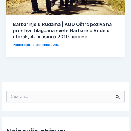
Barbarinje u Rudama | KUD Oštrc poziva na
proslavu blagdana svete Barbare u Rude u
utorak, 4. prosinca 2019. godine
Ponedjeljak, 2. prosinca 2019.
S
e
a
r
c
h
f