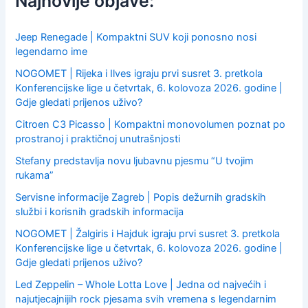
Najnovije objave:
o
r
:
Jeep Renegade | Kompaktni SUV koji ponosno nosi
legendarno ime
NOGOMET | Rijeka i Ilves igraju prvi susret 3. pretkola
Konferencijske lige u četvrtak, 6. kolovoza 2026. godine |
Gdje gledati prijenos uživo?
Citroen C3 Picasso | Kompaktni monovolumen poznat po
prostranoj i praktičnoj unutrašnjosti
Stefany predstavlja novu ljubavnu pjesmu “U tvojim
rukama”
Servisne informacije Zagreb | Popis dežurnih gradskih
službi i korisnih gradskih informacija
NOGOMET | Žalgiris i Hajduk igraju prvi susret 3. pretkola
Konferencijske lige u četvrtak, 6. kolovoza 2026. godine |
Gdje gledati prijenos uživo?
Led Zeppelin – Whole Lotta Love | Jedna od najvećih i
najutjecajnijih rock pjesama svih vremena s legendarnim