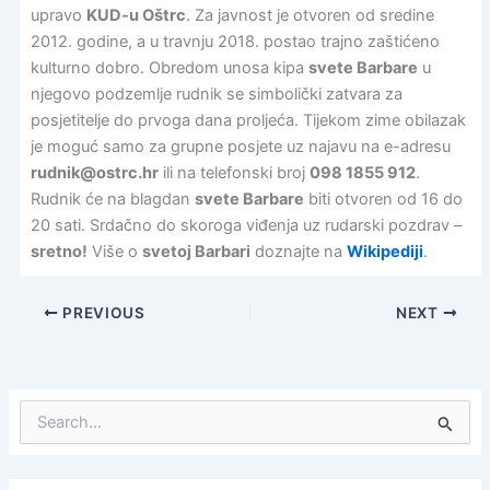
upravo
KUD-u Oštrc
. Za javnost je otvoren od sredine
2012. godine, a u travnju 2018. postao trajno zaštićeno
kulturno dobro. Obredom unosa kipa
svete Barbare
u
njegovo podzemlje rudnik se simbolički zatvara za
posjetitelje do prvoga dana proljeća. Tijekom zime obilazak
je moguć samo za grupne posjete uz najavu na e-adresu
rudnik@ostrc.hr
ili na telefonski broj
098 1855 912
.
Rudnik će na blagdan
svete Barbare
biti otvoren od 16 do
20 sati. Srdačno do skoroga viđenja uz rudarski pozdrav –
sretno!
Više o
svetoj Barbari
doznajte na
Wikipediji
.
PREVIOUS
NEXT
S
e
a
r