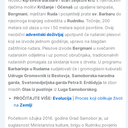
Noseći
kip svete Barbare
i
stari željezni križ
s njemačkim
riječima molitvi
Križanje
i
Očenaš
uz upaljene lampaše,
Bergmani
, mještani
Ruda
i posjetitelji prate
sv. Barbaru
do
njezinoga krajnjeg odredišta u
Rudniku
. Točnije, 200
metara od ulaza u rov i 50 metara ispod površine. Ovaj
neobični
adventski doživljaj
upotpunit će rudarski plesovi
koji se izvode jednom godišnje, upravo na blagdan
zaštitnice rudara. Plesove izvode
Bergmani
u svečanim
rudarskim odijelima i uz pomoć obručnjaka, tradicionalnih
rudarskih pomagala za skidanje kore s drveta. U programu
Barbarinje u Rudama
sudjelovati će i gromoglasni kuburaši
Udruge Gromovnik iz Bestovja
,
Samoborska narodna
garda
,
Svetonedjeljska garda Petra II. Erdödyja
te zbor
mladih
Glas iz pustinje
iz
Luga Samoborskog
.
PROČITAJTE VIŠE:
Evolucija
| Proces koji oblikuje život
na
Zemlji
Početkom ožujka 2016. godine Grad Samobor je, uz
suglasnost Ministarstva kulture, brigu o Rudniku povjerio