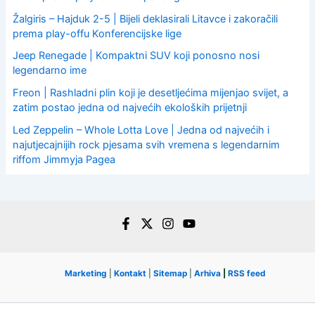
Žalgiris – Hajduk 2-5 | Bijeli deklasirali Litavce i zakoračili
prema play-offu Konferencijske lige
Jeep Renegade | Kompaktni SUV koji ponosno nosi
legendarno ime
Freon | Rashladni plin koji je desetljećima mijenjao svijet, a
zatim postao jedna od najvećih ekoloških prijetnji
Led Zeppelin – Whole Lotta Love | Jedna od najvećih i
najutjecajnijih rock pjesama svih vremena s legendarnim
riffom Jimmyja Pagea
Marketing
|
Kontakt
|
Sitemap
|
Arhiva
|
RSS feed