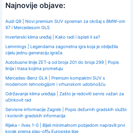
c
Najnovije objave:
h
f
o
Audi Q9 | Novi premium SUV spreman za okršaj s BMW-om
r
X7 i Mercedesom GLS
:
Inverterski klima uređaj | Kako radi i isplati li se?
Lemmings | Legendarna zagonetna igra koja je obilježila
cijelu jednu generaciju igrača
Autobusne linije ZET-a od broja 201 do broja 299 | Popis
linija i trasa kojima prometuju
Mercedes-Benz GLA | Premium kompaktni SUV s
modernom tehnologijom i vrhunskom udobnošću
Održavanje klima uređaja | Zašto je redoviti servis važan za
učinkovit rad
Servisne informacije Zagreb | Popis dežurnih gradskih službi
i korisnih gradskih informacija
Rijeka – Ilves 1-0 | Bijeli minimalnom pobjedom napravili prvi
korak prema play-offu Europske lige