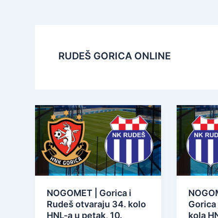
RUDEŠ GORICA ONLINE
NOGOMET | Gorica i
NOGOME
Rudeš otvaraju 34. kolo
Gorica 
HNL-a u petak, 10.
kola H