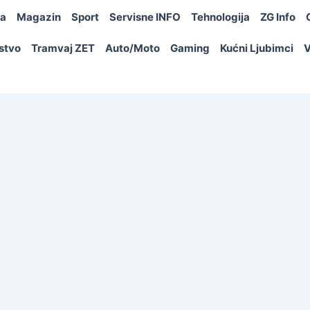
ja
Magazin
Sport
Servisne INFO
Tehnologija
ZG Info
rstvo
Tramvaj ZET
Auto/Moto
Gaming
Kućni Ljubimci
V