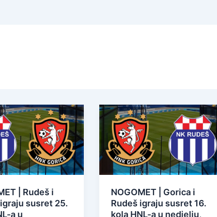
T | Rudeš i
NOGOMET | Gorica i
igraju susret 25.
Rudeš igraju susret 16.
NL-a u
kola HNL-a u nedjelju,