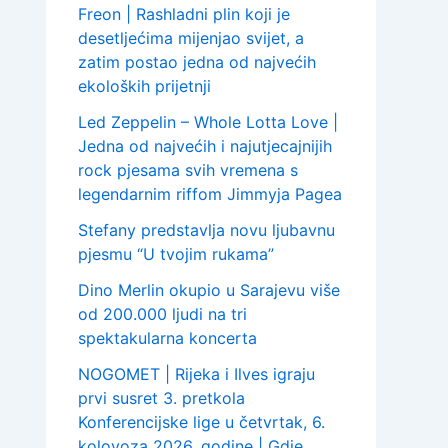
Freon | Rashladni plin koji je
desetljećima mijenjao svijet, a
zatim postao jedna od najvećih
ekoloških prijetnji
Led Zeppelin – Whole Lotta Love |
Jedna od najvećih i najutjecajnijih
rock pjesama svih vremena s
legendarnim riffom Jimmyja Pagea
Stefany predstavlja novu ljubavnu
pjesmu “U tvojim rukama”
Dino Merlin okupio u Sarajevu više
od 200.000 ljudi na tri
spektakularna koncerta
NOGOMET | Rijeka i Ilves igraju
prvi susret 3. pretkola
Konferencijske lige u četvrtak, 6.
kolovoza 2026. godine | Gdje