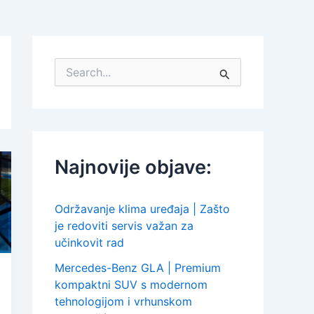
S
e
a
r
c
h
f
Najnovije objave:
o
r
:
Održavanje klima uređaja | Zašto
je redoviti servis važan za
učinkovit rad
Mercedes-Benz GLA | Premium
kompaktni SUV s modernom
tehnologijom i vrhunskom