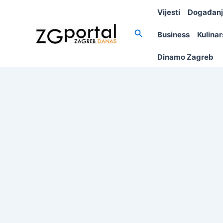
Skip
Vijesti
Događan
to
content
Search
Business
Kulina
Dinamo Zagreb