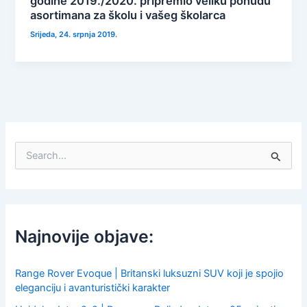
godine 2019./2020. pripremio veliku ponudu
asortimana za školu i vašeg školarca
Srijeda, 24. srpnja 2019.
S
e
a
r
c
h
f
Najnovije objave:
o
r
:
Range Rover Evoque | Britanski luksuzni SUV koji je spojio
eleganciju i avanturistički karakter