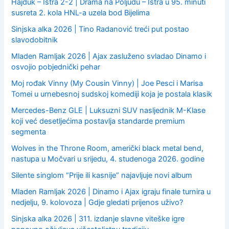
Hajduk – Istra 2-2 | Drama na Poljudu – Istra u 95. minuti
susreta 2. kola HNL-a uzela bod Bijelima
Sinjska alka 2026 | Tino Radanović treći put postao
slavodobitnik
Mladen Ramljak 2026 | Ajax zasluženo svladao Dinamo i
osvojio pobjednički pehar
Moj rođak Vinny (My Cousin Vinny) | Joe Pesci i Marisa
Tomei u urnebesnoj sudskoj komediji koja je postala klasik
Mercedes-Benz GLE | Luksuzni SUV nasljednik M-Klase
koji već desetljećima postavlja standarde premium
segmenta
Wolves in the Throne Room, američki black metal bend,
nastupa u Močvari u srijedu, 4. studenoga 2026. godine
Silente singlom “Prije ili kasnije” najavljuje novi album
Mladen Ramljak 2026 | Dinamo i Ajax igraju finale turnira u
nedjelju, 9. kolovoza | Gdje gledati prijenos uživo?
Sinjska alka 2026 | 311. izdanje slavne viteške igre