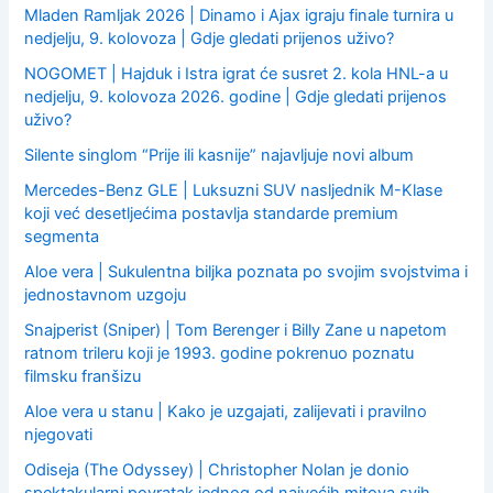
Mladen Ramljak 2026 | Dinamo i Ajax igraju finale turnira u
nedjelju, 9. kolovoza | Gdje gledati prijenos uživo?
NOGOMET | Hajduk i Istra igrat će susret 2. kola HNL-a u
nedjelju, 9. kolovoza 2026. godine | Gdje gledati prijenos
uživo?
Silente singlom “Prije ili kasnije” najavljuje novi album
Mercedes-Benz GLE | Luksuzni SUV nasljednik M-Klase
koji već desetljećima postavlja standarde premium
segmenta
Aloe vera | Sukulentna biljka poznata po svojim svojstvima i
jednostavnom uzgoju
Snajperist (Sniper) | Tom Berenger i Billy Zane u napetom
ratnom trileru koji je 1993. godine pokrenuo poznatu
filmsku franšizu
Aloe vera u stanu | Kako je uzgajati, zalijevati i pravilno
njegovati
Odiseja (The Odyssey) | Christopher Nolan je donio
spektakularni povratak jednog od najvećih mitova svih