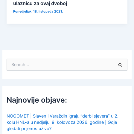
ulaznicu za ovaj dvoboj
Ponedjeljak, 18. listopada 2021.
S
e
a
r
c
h
f
Najnovije objave:
o
r
:
NOGOMET | Slaven i Varaždin igraju “derbi sjevera” u 2.
kolu HNL-a u nedjelju, 9. kolovoza 2026. godine | Gdje
gledati prijenos uživo?