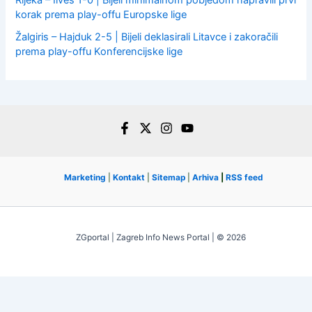
Rijeka – Ilves 1-0 | Bijeli minimalnom pobjedom napravili prvi
korak prema play-offu Europske lige
Žalgiris – Hajduk 2-5 | Bijeli deklasirali Litavce i zakoračili
prema play-offu Konferencijske lige
Marketing
|
Kontakt
|
Sitemap
|
Arhiva
|
RSS feed
ZGportal | Zagreb Info News Portal | © 2026