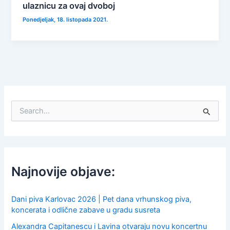
ulaznicu za ovaj dvoboj
Ponedjeljak, 18. listopada 2021.
S
e
a
r
c
h
f
Najnovije objave:
o
r
:
Dani piva Karlovac 2026 | Pet dana vrhunskog piva,
koncerata i odlične zabave u gradu susreta
Alexandra Capitanescu i Lavina otvaraju novu koncertnu