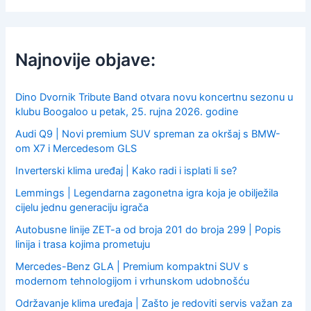
r
c
h
f
Najnovije objave:
o
r
:
Dino Dvornik Tribute Band otvara novu koncertnu sezonu u
klubu Boogaloo u petak, 25. rujna 2026. godine
Audi Q9 | Novi premium SUV spreman za okršaj s BMW-
om X7 i Mercedesom GLS
Inverterski klima uređaj | Kako radi i isplati li se?
Lemmings | Legendarna zagonetna igra koja je obilježila
cijelu jednu generaciju igrača
Autobusne linije ZET-a od broja 201 do broja 299 | Popis
linija i trasa kojima prometuju
Mercedes-Benz GLA | Premium kompaktni SUV s
modernom tehnologijom i vrhunskom udobnošću
Održavanje klima uređaja | Zašto je redoviti servis važan za