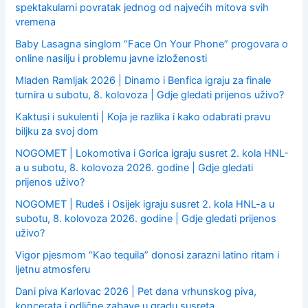
spektakularni povratak jednog od najvećih mitova svih
vremena
Baby Lasagna singlom “Face On Your Phone” progovara o
online nasilju i problemu javne izloženosti
Mladen Ramljak 2026 | Dinamo i Benfica igraju za finale
turnira u subotu, 8. kolovoza | Gdje gledati prijenos uživo?
Kaktusi i sukulenti | Koja je razlika i kako odabrati pravu
biljku za svoj dom
NOGOMET | Lokomotiva i Gorica igraju susret 2. kola HNL-
a u subotu, 8. kolovoza 2026. godine | Gdje gledati
prijenos uživo?
NOGOMET | Rudeš i Osijek igraju susret 2. kola HNL-a u
subotu, 8. kolovoza 2026. godine | Gdje gledati prijenos
uživo?
Vigor pjesmom “Kao tequila” donosi zarazni latino ritam i
ljetnu atmosferu
Dani piva Karlovac 2026 | Pet dana vrhunskog piva,
koncerata i odlične zabave u gradu susreta