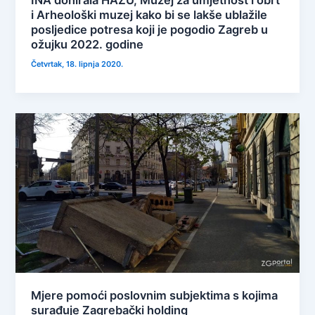
INA donirala HAZU, Muzej za umjetnost i obrt
i Arheološki muzej kako bi se lakše ublažile
posljedice potresa koji je pogodio Zagreb u
ožujku 2022. godine
Četvrtak, 18. lipnja 2020.
Mjere pomoći poslovnim subjektima s kojima
surađuje Zagrebački holding