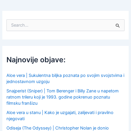
S
e
a
r
c
h
f
Najnovije objave:
o
r
:
Aloe vera | Sukulentna biljka poznata po svojim svojstvima i
jednostavnom uzgoju
Snajperist (Sniper) | Tom Berenger i Billy Zane u napetom
ratnom trileru koji je 1993. godine pokrenuo poznatu
filmsku franšizu
Aloe vera u stanu | Kako je uzgajati, zalijevati i pravilno
njegovati
Odiseja (The Odyssey) | Christopher Nolan je donio