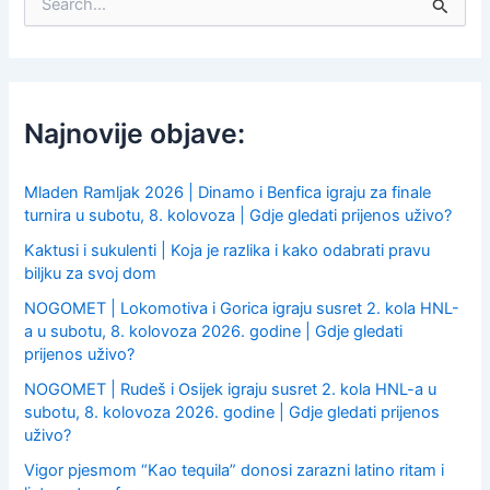
e
a
r
c
h
f
Najnovije objave:
o
r
:
Mladen Ramljak 2026 | Dinamo i Benfica igraju za finale
turnira u subotu, 8. kolovoza | Gdje gledati prijenos uživo?
Kaktusi i sukulenti | Koja je razlika i kako odabrati pravu
biljku za svoj dom
NOGOMET | Lokomotiva i Gorica igraju susret 2. kola HNL-
a u subotu, 8. kolovoza 2026. godine | Gdje gledati
prijenos uživo?
NOGOMET | Rudeš i Osijek igraju susret 2. kola HNL-a u
subotu, 8. kolovoza 2026. godine | Gdje gledati prijenos
uživo?
Vigor pjesmom “Kao tequila” donosi zarazni latino ritam i