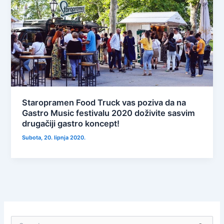
Staropramen Food Truck vas poziva da na
Gastro Music festivalu 2020 doživite sasvim
drugačiji gastro koncept!
Subota, 20. lipnja 2020.
S