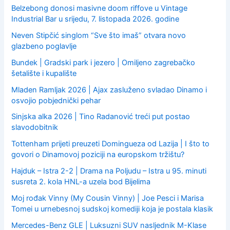
Belzebong donosi masivne doom riffove u Vintage
Industrial Bar u srijedu, 7. listopada 2026. godine
Neven Stipčić singlom “Sve što imaš” otvara novo
glazbeno poglavlje
Bundek | Gradski park i jezero | Omiljeno zagrebačko
šetalište i kupalište
Mladen Ramljak 2026 | Ajax zasluženo svladao Dinamo i
osvojio pobjednički pehar
Sinjska alka 2026 | Tino Radanović treći put postao
slavodobitnik
Tottenham prijeti preuzeti Domingueza od Lazija | I što to
govori o Dinamovoj poziciji na europskom tržištu?
Hajduk – Istra 2-2 | Drama na Poljudu – Istra u 95. minuti
susreta 2. kola HNL-a uzela bod Bijelima
Moj rođak Vinny (My Cousin Vinny) | Joe Pesci i Marisa
Tomei u urnebesnoj sudskoj komediji koja je postala klasik
Mercedes-Benz GLE | Luksuzni SUV nasljednik M-Klase