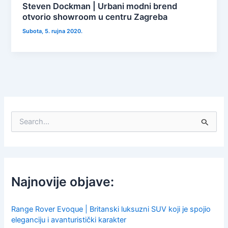
Steven Dockman | Urbani modni brend
otvorio showroom u centru Zagreba
Subota, 5. rujna 2020.
S
e
a
r
c
h
f
Najnovije objave:
o
r
:
Range Rover Evoque | Britanski luksuzni SUV koji je spojio
eleganciju i avanturistički karakter