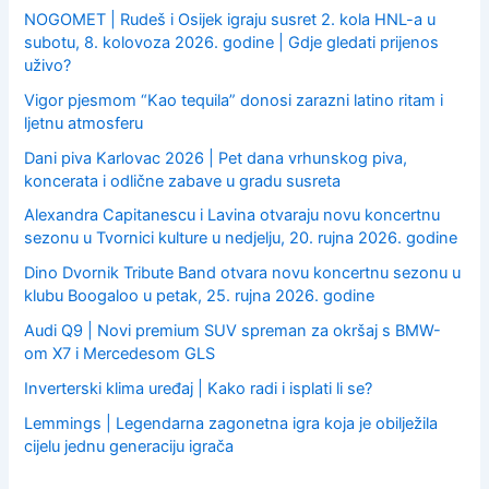
NOGOMET | Rudeš i Osijek igraju susret 2. kola HNL-a u
subotu, 8. kolovoza 2026. godine | Gdje gledati prijenos
uživo?
Vigor pjesmom “Kao tequila” donosi zarazni latino ritam i
ljetnu atmosferu
Dani piva Karlovac 2026 | Pet dana vrhunskog piva,
koncerata i odlične zabave u gradu susreta
Alexandra Capitanescu i Lavina otvaraju novu koncertnu
sezonu u Tvornici kulture u nedjelju, 20. rujna 2026. godine
Dino Dvornik Tribute Band otvara novu koncertnu sezonu u
klubu Boogaloo u petak, 25. rujna 2026. godine
Audi Q9 | Novi premium SUV spreman za okršaj s BMW-
om X7 i Mercedesom GLS
Inverterski klima uređaj | Kako radi i isplati li se?
Lemmings | Legendarna zagonetna igra koja je obilježila
cijelu jednu generaciju igrača