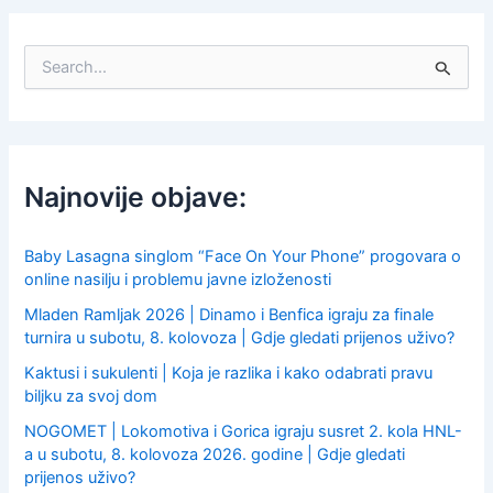
S
e
a
r
c
h
f
Najnovije objave:
o
r
:
Baby Lasagna singlom “Face On Your Phone” progovara o
online nasilju i problemu javne izloženosti
Mladen Ramljak 2026 | Dinamo i Benfica igraju za finale
turnira u subotu, 8. kolovoza | Gdje gledati prijenos uživo?
Kaktusi i sukulenti | Koja je razlika i kako odabrati pravu
biljku za svoj dom
NOGOMET | Lokomotiva i Gorica igraju susret 2. kola HNL-
a u subotu, 8. kolovoza 2026. godine | Gdje gledati
prijenos uživo?