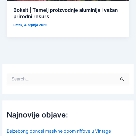
Boksit | Temelj proizvodnje aluminija i važan
prirodni resurs
Petak, 4. srpnja 2025.
S
e
a
r
c
h
f
Najnovije objave:
o
r
:
Belzebong donosi masivne doom riffove u Vintage