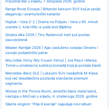
Industrial Bar u srijedu, 7. listopada 2026. godine
Range Rover Evoque | Britanski luksuzni SUV koji je spojio
eleganciju i avanturistički karakter
Hajduk – Istra 2-2 | Drama na Poljudu – Istra u 95. minuti
susreta 2. kola HNL-a uzela bod Bijelima
Sinjska alka 2026 | Tino Radanović treći put postao
slavodobitnik
Mladen Ramljak 2026 | Ajax zasluženo svladao Dinamo i
osvojio pobjednički pehar
Moj rođak Vinny (My Cousin Vinny) | Joe Pesci i Marisa
Tomei u urnebesnoj sudskoj komediji koja je postala klasik
Mercedes-Benz GLE | Luksuzni SUV nasljednik M-Klase
koji već desetljećima postavlja standarde premium
segmenta
Wolves in the Throne Room, američki black metal bend,
nastupa u Močvari u srijedu, 4. studenoga 2026. godine
Silente singlom “Prije ili kasnije” najavljuje novi album