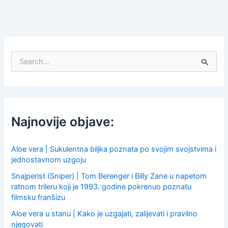
S
e
a
r
c
h
f
Najnovije objave:
o
r
:
Aloe vera | Sukulentna biljka poznata po svojim svojstvima i
jednostavnom uzgoju
Snajperist (Sniper) | Tom Berenger i Billy Zane u napetom
ratnom trileru koji je 1993. godine pokrenuo poznatu
filmsku franšizu
Aloe vera u stanu | Kako je uzgajati, zalijevati i pravilno
njegovati