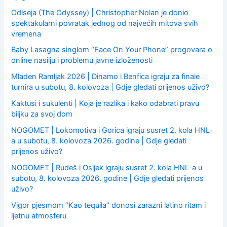
Odiseja (The Odyssey) | Christopher Nolan je donio
spektakularni povratak jednog od najvećih mitova svih
vremena
Baby Lasagna singlom “Face On Your Phone” progovara o
online nasilju i problemu javne izloženosti
Mladen Ramljak 2026 | Dinamo i Benfica igraju za finale
turnira u subotu, 8. kolovoza | Gdje gledati prijenos uživo?
Kaktusi i sukulenti | Koja je razlika i kako odabrati pravu
biljku za svoj dom
NOGOMET | Lokomotiva i Gorica igraju susret 2. kola HNL-
a u subotu, 8. kolovoza 2026. godine | Gdje gledati
prijenos uživo?
NOGOMET | Rudeš i Osijek igraju susret 2. kola HNL-a u
subotu, 8. kolovoza 2026. godine | Gdje gledati prijenos
uživo?
Vigor pjesmom “Kao tequila” donosi zarazni latino ritam i
ljetnu atmosferu