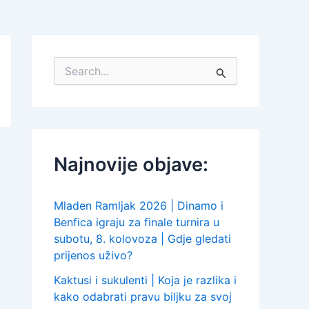
S
e
a
r
c
h
f
Najnovije objave:
o
r
:
Mladen Ramljak 2026 | Dinamo i
Benfica igraju za finale turnira u
subotu, 8. kolovoza | Gdje gledati
prijenos uživo?
Kaktusi i sukulenti | Koja je razlika i
kako odabrati pravu biljku za svoj