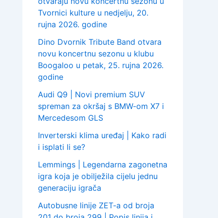
otvaraju novu koncertnu sezonu u
Tvornici kulture u nedjelju, 20.
rujna 2026. godine
Dino Dvornik Tribute Band otvara
novu koncertnu sezonu u klubu
Boogaloo u petak, 25. rujna 2026.
godine
Audi Q9 | Novi premium SUV
spreman za okršaj s BMW-om X7 i
Mercedesom GLS
Inverterski klima uređaj | Kako radi
i isplati li se?
Lemmings | Legendarna zagonetna
igra koja je obilježila cijelu jednu
generaciju igrača
Autobusne linije ZET-a od broja
201 do broja 299 | Popis linija i