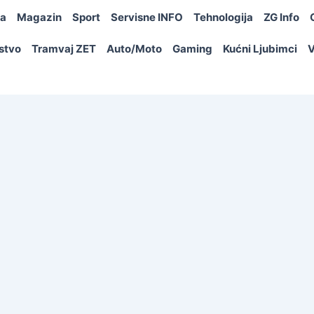
ja
Magazin
Sport
Servisne INFO
Tehnologija
ZG Info
rstvo
Tramvaj ZET
Auto/Moto
Gaming
Kućni Ljubimci
V