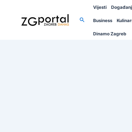
Skip
Vijesti
Događan
to
content
Search
Business
Kulina
Dinamo Zagreb