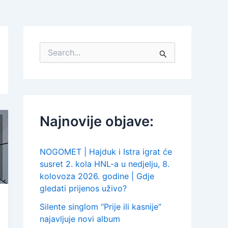
S
e
a
r
c
h
f
Najnovije objave:
o
r
:
NOGOMET | Hajduk i Istra igrat će
susret 2. kola HNL-a u nedjelju, 8.
kolovoza 2026. godine | Gdje
gledati prijenos uživo?
Silente singlom “Prije ili kasnije”
najavljuje novi album