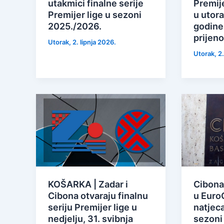
utakmici finalne serije
Premije
Premijer lige u sezoni
u utora
2025./2026.
godine 
prijen
Utorak, 2. lipnja 2026.
Utorak, 2.
KOŠARKA | Zadar i
Cibona
Cibona otvaraju finalnu
u Euro
seriju Premijer lige u
natjeca
nedjelju, 31. svibnja
sezoni