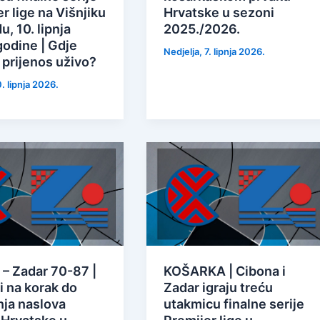
r lige na Višnjiku
Hrvatske u sezoni
u, 10. lipnja
2025./2026.
godine | Gdje
Nedjelja, 7. lipnja 2026.
 prijenos uživo?
0. lipnja 2026.
 – Zadar 70-87 |
KOŠARKA | Cibona i
i na korak do
Zadar igraju treću
nja naslova
utakmicu finalne serije