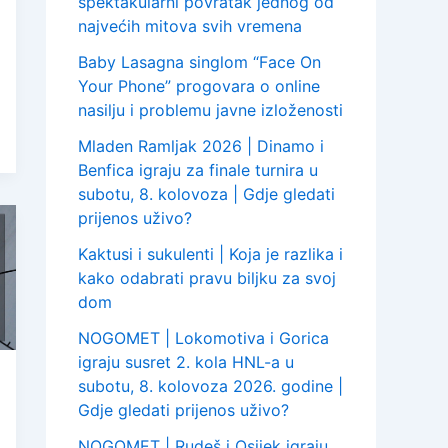
spektakularni povratak jednog od
najvećih mitova svih vremena
Baby Lasagna singlom “Face On
Your Phone” progovara o online
nasilju i problemu javne izloženosti
Mladen Ramljak 2026 | Dinamo i
Benfica igraju za finale turnira u
subotu, 8. kolovoza | Gdje gledati
prijenos uživo?
Kaktusi i sukulenti | Koja je razlika i
kako odabrati pravu biljku za svoj
dom
NOGOMET | Lokomotiva i Gorica
igraju susret 2. kola HNL-a u
subotu, 8. kolovoza 2026. godine |
Gdje gledati prijenos uživo?
NOGOMET | Rudeš i Osijek igraju