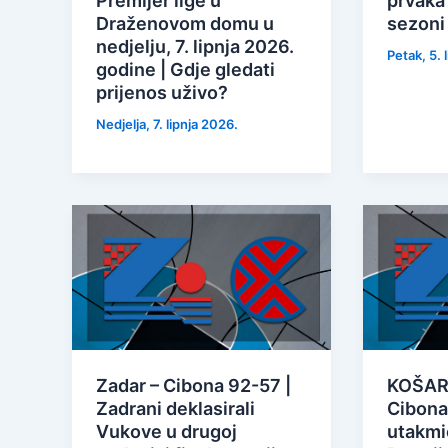
Premijer lige u
prvaka
Draženovom domu u
sezoni
nedjelju, 7. lipnja 2026.
Petak, 5. 
godine | Gdje gledati
prijenos uživo?
Nedjelja, 7. lipnja 2026.
Zadar – Cibona 92-57 |
KOŠARK
Zadrani deklasirali
Cibona
Vukove u drugoj
utakmic