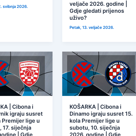
veljače 2026. godine |
. svibnja 2026.
Gdje gledati prijenos
uživo?
Petak, 13. veljače 2026.
A | Cibona i
KOŠARKA | Cibona i
nik igraju susret
Dinamo igraju susret 15.
a Premijer lige u
kola Premijer lige u
 17. siječnja
subotu, 10. siječnja
godine | Gdje
2026. godine | Gdje