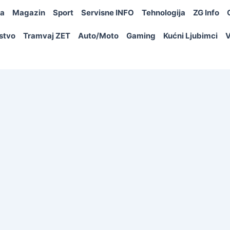
ja
Magazin
Sport
Servisne INFO
Tehnologija
ZG Info
rstvo
Tramvaj ZET
Auto/Moto
Gaming
Kućni Ljubimci
V