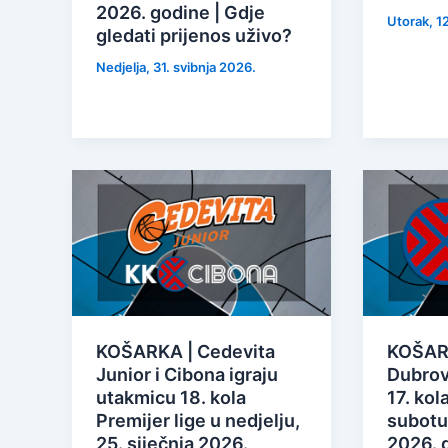
2026. godine | Gdje
Utorak, 12
gledati prijenos uživo?
Nedjelja, 31. svibnja 2026.
KOŠARKA | Cedevita
KOŠARK
Junior i Cibona igraju
Dubrov
utakmicu 18. kola
17. kol
Premijer lige u nedjelju,
subotu,
25. siječnja 2026.
2026. 