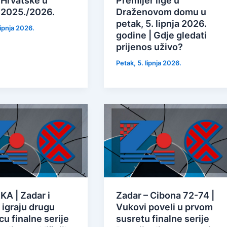
 Hrvatske u
Premijer lige u
 2025./2026.
Draženovom domu u
petak, 5. lipnja 2026.
lipnja 2026.
godine | Gdje gledati
prijenos uživo?
Petak, 5. lipnja 2026.
A | Zadar i
Zadar – Cibona 72-74 |
 igraju drugu
Vukovi poveli u prvom
u finalne serije
susretu finalne serije