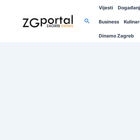
Skip
Vijesti
Događan
to
content
Search
Business
Kulina
Dinamo Zagreb