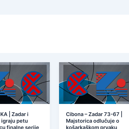
A | Zadar i
Cibona – Zadar 73-67 |
 igraju petu
Majstorica odlučuje o
u finalne serije
košarkaškom prvaku