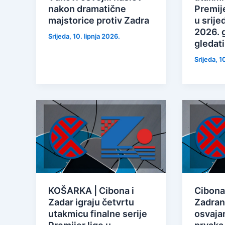
nakon dramatične
Premije
majstorice protiv Zadra
u srijed
2026. 
Srijeda, 10. lipnja 2026.
gledati
Srijeda, 1
KOŠARKA | Cibona i
Cibona
Zadar igraju četvrtu
Zadran
utakmicu finalne serije
osvaja