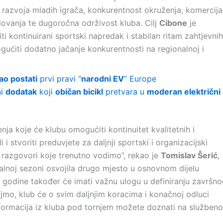
 razvoja mladih igrača, konkurentnost okruženja, komercija
elovanja te dugoročna održivost kluba. Cilj
Cibone
je
iti kontinuirani sportski napredak i stabilan ritam zahtjevnih
ogućiti dodatno jačanje konkurentnosti na regionalnoj i
o postati
prvi pravi “
narodni EV
” Europe
ni
dodatak
koji
običan bicikl
pretvara u
moderan električni
nja koje će klubu omogućiti kontinuitet kvalitetnih i
 i stvoriti preduvjete za daljnji sportski i organizacijski
 razgovori koje trenutno vodimo”, rekao je
Tomislav Šerić
,
alnoj sezoni osvojila drugo mjesto u osnovnom dijelu
e godine također će imati važnu ulogu u definiranju završn
mo, klub će o svim daljnjim koracima i konačnoj odluci
nformacija iz kluba pod tornjem možete doznati na službeno