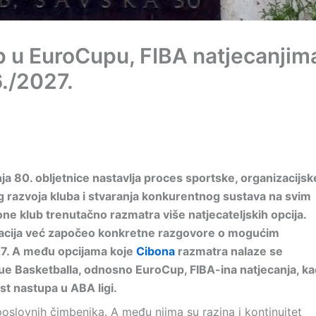
 u EuroCupu, FIBA natjecanjim
6./2027.
ja 80. obljetnice nastavlja proces sportske, organizacijske
og razvoja kluba i stvaranja konkurentnog sustava na svim
ne klub trenutačno razmatra više natjecateljskih opcija.
izacija već započeo konkretne razgovore o mogućim
7. A među opcijama koje
Cibona
razmatra nalaze se
e Basketballa, odnosno EuroCup, FIBA-ina natjecanja, kao
st nastupa u ABA ligi.
poslovnih čimbenika. A među njima su razina i kontinuitet