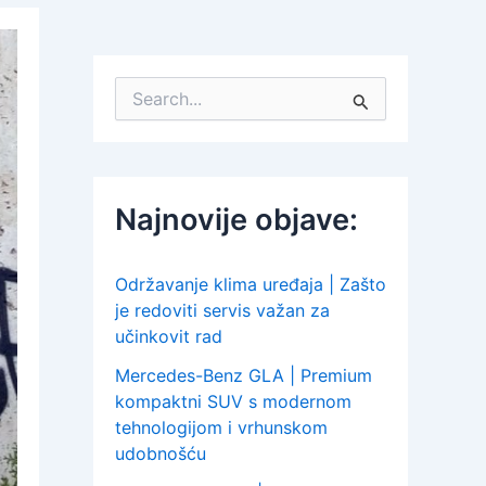
S
e
a
r
c
h
Najnovije objave:
f
o
r
:
Održavanje klima uređaja | Zašto
je redoviti servis važan za
učinkovit rad
Mercedes-Benz GLA | Premium
kompaktni SUV s modernom
tehnologijom i vrhunskom
udobnošću