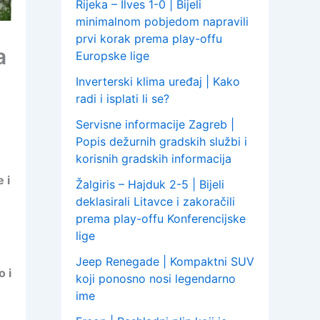
Rijeka – Ilves 1-0 | Bijeli
minimalnom pobjedom napravili
prvi korak prema play-offu
a
Europske lige
Inverterski klima uređaj | Kako
radi i isplati li se?
Servisne informacije Zagreb |
Popis dežurnih gradskih službi i
korisnih gradskih informacija
 i
Žalgiris – Hajduk 2-5 | Bijeli
deklasirali Litavce i zakoračili
prema play-offu Konferencijske
lige
Jeep Renegade | Kompaktni SUV
 i
koji ponosno nosi legendarno
ime