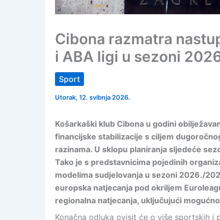
Cibona razmatra nastup
i ABA ligi u sezoni 202
Sport
Utorak, 12. svibnja 2026.
Košarkaški klub Cibona u godini obilježavan
financijske stabilizacije s ciljem dugoročn
razinama. U sklopu planiranja sljedeće sezo
Tako je s predstavnicima pojedinih organ
modelima sudjelovanja u sezoni 2026./202
europska natjecanja pod okriljem Euroleagu
regionalna natjecanja, uključujući mogućno
Konačna odluka ovisit će o više sportskih i 