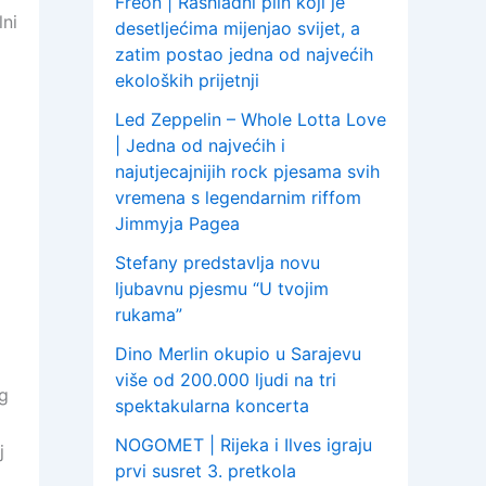
Freon | Rashladni plin koji je
lni
desetljećima mijenjao svijet, a
zatim postao jedna od najvećih
ekoloških prijetnji
Led Zeppelin – Whole Lotta Love
| Jedna od najvećih i
najutjecajnijih rock pjesama svih
vremena s legendarnim riffom
Jimmyja Pagea
Stefany predstavlja novu
ljubavnu pjesmu “U tvojim
rukama”
Dino Merlin okupio u Sarajevu
više od 200.000 ljudi na tri
og
spektakularna koncerta
NOGOMET | Rijeka i Ilves igraju
j
prvi susret 3. pretkola