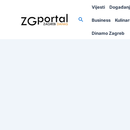
Skip
Vijesti
Događan
to
content
Search
Business
Kulina
Dinamo Zagreb