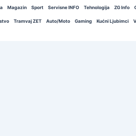
ja
Magazin
Sport
Servisne INFO
Tehnologija
ZG Info
rstvo
Tramvaj ZET
Auto/Moto
Gaming
Kućni Ljubimci
V