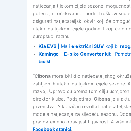
natjecanja tijekom cijele sezone, mogućnost
potencijal, očekivani prihodi i troškovi sudj
osigurati natjecateljski okvir koji će omoguć
utakmica tijekom cijele godine. I koji će om
europskoj razini.
Kia EV2
| Mali
električni SUV
koji bi
moga
Kamingo
–
E-bike Converter kit
| Pamet
bicikl
“
Cibona
mora biti dio natjecateljskog okruže
zahtjevnih utakmica tijekom cijele sezone. Ali
razvoj. Upravo su prema tom cilju usmjereni
direktor kluba. Podsjetimo,
Cibona
je u aktu
prvenstva. A konačan rezultat natjecateljsk
modela natjecanja za sljedeću sezonu. Dodaj
pravovremeno obavijestiti javnost. A više i
Facebook stanici
.