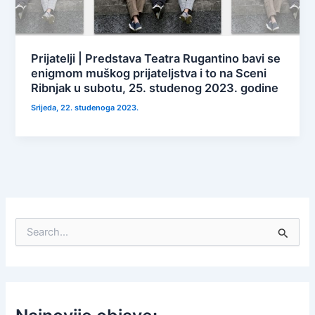
Prijatelji | Predstava Teatra Rugantino bavi se
enigmom muškog prijateljstva i to na Sceni
Ribnjak u subotu, 25. studenog 2023. godine
Srijeda, 22. studenoga 2023.
S
e
a
r
c
h
f