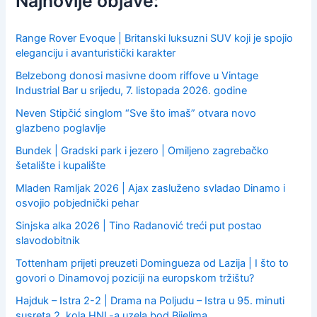
Najnovije objave:
o
r
:
Range Rover Evoque | Britanski luksuzni SUV koji je spojio
eleganciju i avanturistički karakter
Belzebong donosi masivne doom riffove u Vintage
Industrial Bar u srijedu, 7. listopada 2026. godine
Neven Stipčić singlom “Sve što imaš” otvara novo
glazbeno poglavlje
Bundek | Gradski park i jezero | Omiljeno zagrebačko
šetalište i kupalište
Mladen Ramljak 2026 | Ajax zasluženo svladao Dinamo i
osvojio pobjednički pehar
Sinjska alka 2026 | Tino Radanović treći put postao
slavodobitnik
Tottenham prijeti preuzeti Domingueza od Lazija | I što to
govori o Dinamovoj poziciji na europskom tržištu?
Hajduk – Istra 2-2 | Drama na Poljudu – Istra u 95. minuti
susreta 2. kola HNL-a uzela bod Bijelima