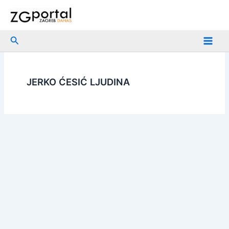
Skip
to
content
Search
JERKO ĆESIĆ LJUDINA