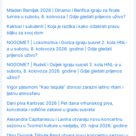
r
:
Mladen Ramljak 2026 | Dinamo i Benfica igraju za finale
turnira u subotu, 8. kolovoza | Gdje gledati prijenos uživo?
Kaktusi i sukulenti | Koja je razlika i kako odabrati pravu
biljku za svoj dom
NOGOMET | Lokomotiva i Gorica igraju susret 2. kola HNL-
a u subotu, 8. kolovoza 2026. godine | Gdje gledati
prijenos uživo?
NOGOMET | Rudeš i Osijek igraju susret 2. kola HNL-a u
subotu, 8. kolovoza 2026. godine | Gdje gledati prijenos
uživo?
Vigor pjesmom “Kao tequila” donosi zarazni latino ritam i
ljetnu atmosferu
Dani piva Karlovac 2026 | Pet dana vrhunskog piva,
koncerata i odlične zabave u gradu susreta
Alexandra Capitanescu i Lavina otvaraju novu koncertnu
sezonu u Tvornici kulture u nedjelju, 20. rujna 2026. godine
Dino Dvornik Tribute Band otvara novu koncertnu sezonu u