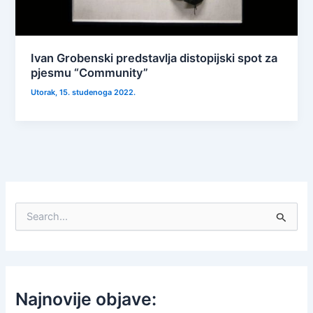
Ivan Grobenski predstavlja distopijski spot za
pjesmu “Community”
Utorak, 15. studenoga 2022.
S
e
a
r
c
h
f
Najnovije objave:
o