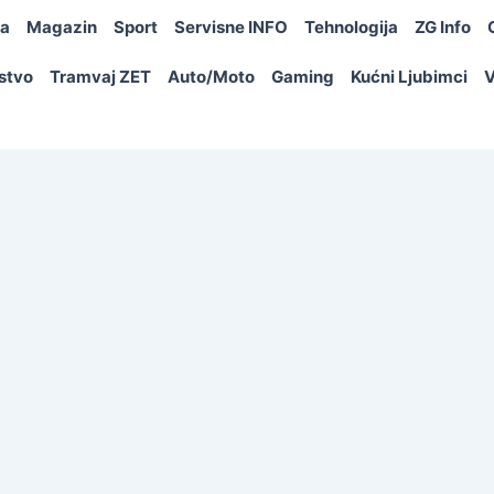
ja
Magazin
Sport
Servisne INFO
Tehnologija
ZG Info
rstvo
Tramvaj ZET
Auto/Moto
Gaming
Kućni Ljubimci
V