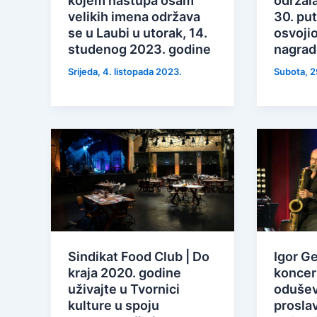
kojem nastupa osam
održala
velikih imena održava
30. put
se u Laubi u utorak, 14.
osvojio
studenog 2023. godine
nagrad
Srijeda, 4. listopada 2023.
Subota, 2
Sindikat Food Club | Do
Igor Ge
kraja 2020. godine
koncer
uživajte u Tvornici
oduševi
kulture u spoju
proslav