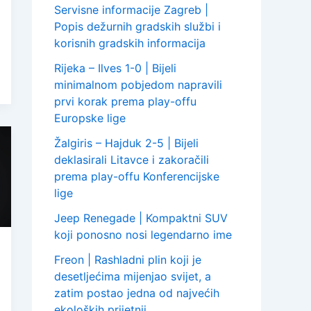
Servisne informacije Zagreb |
Popis dežurnih gradskih službi i
korisnih gradskih informacija
Rijeka – Ilves 1-0 | Bijeli
minimalnom pobjedom napravili
prvi korak prema play-offu
Europske lige
Žalgiris – Hajduk 2-5 | Bijeli
deklasirali Litavce i zakoračili
prema play-offu Konferencijske
lige
Jeep Renegade | Kompaktni SUV
koji ponosno nosi legendarno ime
Freon | Rashladni plin koji je
desetljećima mijenjao svijet, a
zatim postao jedna od najvećih
ekoloških prijetnji