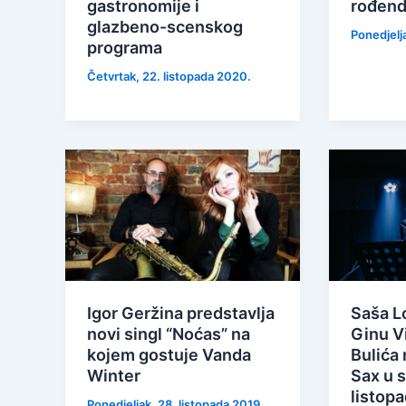
gastronomije i
rođend
glazbeno-scenskog
Ponedjelj
programa
Četvrtak, 22. listopada 2020.
Igor Geržina predstavlja
Saša L
novi singl “Noćas” na
Ginu Vi
kojem gostuje Vanda
Bulića
Winter
Sax u s
listop
Ponedjeljak, 28. listopada 2019.