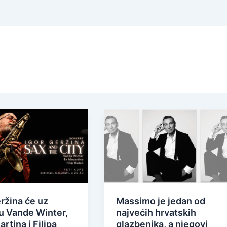
ržina će uz
Massimo je jedan od
u Vande Winter,
najvećih hrvatskih
rtina i Filipa
glazbenika, a njegovi