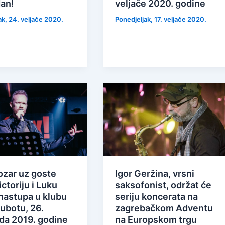
an!
veljače 2020. godine
ak, 24. veljače 2020.
Ponedjeljak, 17. veljače 2020.
ozar uz goste
Igor Geržina, vrsni
ctoriju i Luku
saksofonist, održat će
 nastupa u klubu
seriju koncerata na
ubotu, 26.
zagrebačkom Adventu
ada 2019. godine
na Europskom trgu