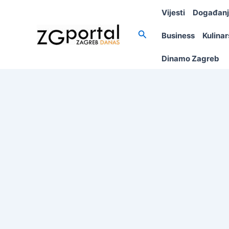
Skip
Vijesti
Događan
to
content
Search
Business
Kulina
Dinamo Zagreb