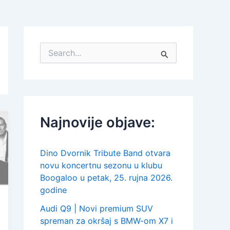
S
e
a
r
c
h
f
Najnovije objave:
o
r
:
Dino Dvornik Tribute Band otvara
novu koncertnu sezonu u klubu
Boogaloo u petak, 25. rujna 2026.
godine
Audi Q9 | Novi premium SUV
spreman za okršaj s BMW-om X7 i