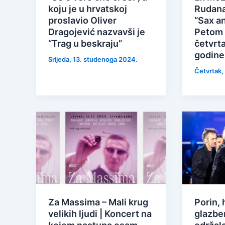
koju je u hrvatskoj
Rudana
proslavio Oliver
“Sax an
Dragojević nazvavši je
Petom 
“Trag u beskraju”
četvrta
godine
Srijeda, 13. studenoga 2024.
Četvrtak,
Za Massima – Mali krug
Porin, 
velikih ljudi | Koncert na
glazbe