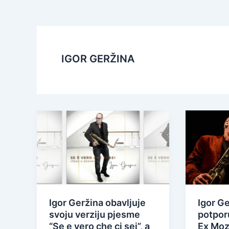
IGOR GERŽINA
Igor Geržina obavljuje
Igor Ge
svoju verziju pjesme
potpor
“Se e vero che ci sei”, a
Ex Moza