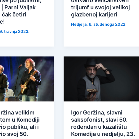
 se po jubilarni,
ostvario veličanstven
 | Parni Valjak
trijumf u svojoj velikoj
 čak četiri
glazbenoj karijeri
e!
Nedjelja, 6. studenoga 2022.
9. travnja 2023.
ržina velikim
Igor Geržina, slavni
tom u Komediji
saksofonist, slavi 50.
o publiku, ali i
rođendan u kazalištu
io svoj 50.
Komedija u nedjelju, 23.