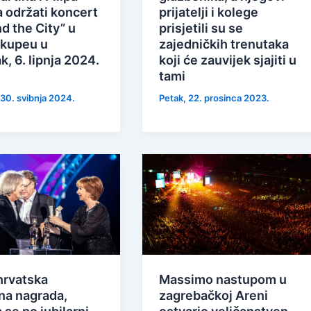
 održati koncert
prijatelji i kolege
d the City” u
prisjetili su se
kupeu u
zajedničkih trenutaka
k, 6. lipnja 2024.
koji će zauvijek sjajiti u
tami
 30. svibnja 2024.
Petak, 22. prosinca 2023.
hrvatska
Massimo nastupom u
na nagrada,
zagrebačkoj Areni