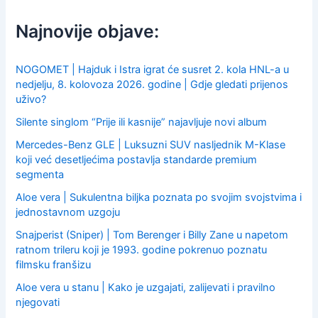
h
f
Najnovije objave:
o
r
:
NOGOMET | Hajduk i Istra igrat će susret 2. kola HNL-a u
nedjelju, 8. kolovoza 2026. godine | Gdje gledati prijenos
uživo?
Silente singlom “Prije ili kasnije” najavljuje novi album
Mercedes-Benz GLE | Luksuzni SUV nasljednik M-Klase
koji već desetljećima postavlja standarde premium
segmenta
Aloe vera | Sukulentna biljka poznata po svojim svojstvima i
jednostavnom uzgoju
Snajperist (Sniper) | Tom Berenger i Billy Zane u napetom
ratnom trileru koji je 1993. godine pokrenuo poznatu
filmsku franšizu
Aloe vera u stanu | Kako je uzgajati, zalijevati i pravilno
njegovati