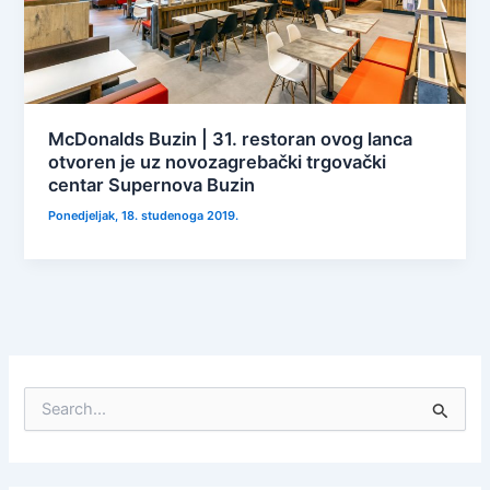
McDonalds Buzin | 31. restoran ovog lanca
otvoren je uz novozagrebački trgovački
centar Supernova Buzin
Ponedjeljak, 18. studenoga 2019.
S
e
a
r
c