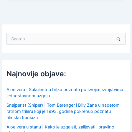
S
e
a
r
c
h
f
Najnovije objave:
o
r
:
Aloe vera | Sukulentna biljka poznata po svojim svojstvima i
jednostavnom uzgoju
Snajperist (Sniper) | Tom Berenger i Billy Zane u napetom
ratnom trileru koji je 1993. godine pokrenuo poznatu
filmsku franšizu
Aloe vera u stanu | Kako je uzgajati, zalijevati i pravilno