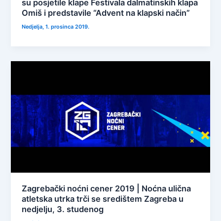
su posjetile klape Festivala dalmatinskih klapa
Omiš i predstavile “Advent na klapski način”
Nedjelja, 1. prosinca 2019.
Zagrebački noćni cener 2019 | Noćna ulična
atletska utrka trči se središtem Zagreba u
nedjelju, 3. studenog