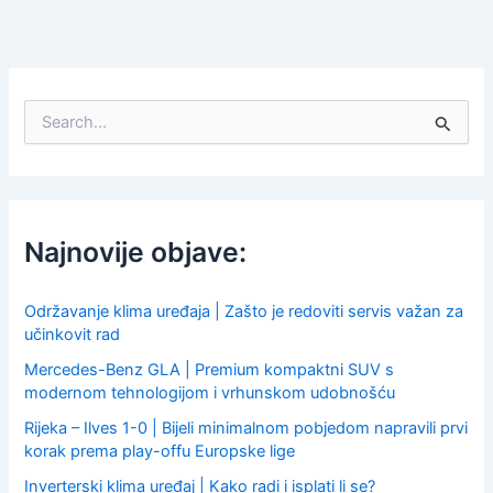
S
e
a
r
c
h
f
Najnovije objave:
o
r
:
Održavanje klima uređaja | Zašto je redoviti servis važan za
učinkovit rad
Mercedes-Benz GLA | Premium kompaktni SUV s
modernom tehnologijom i vrhunskom udobnošću
Rijeka – Ilves 1-0 | Bijeli minimalnom pobjedom napravili prvi
korak prema play-offu Europske lige
Inverterski klima uređaj | Kako radi i isplati li se?