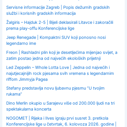
Servisne informacije Zagreb | Popis dežurnih gradskih
službi i korisnih gradskih informacija
Žalgiris – Hajduk 2-5 | Bijeli deklasirali Litavce i zakoračili
prema play-offu Konferencijske lige
Jeep Renegade | Kompaktni SUV koji ponosno nosi
legendarno ime
Freon | Rashladni plin koji je desetljećima mijenjao svijet, a
zatim postao jedna od najvećih ekoloških prijetnji
Led Zeppelin – Whole Lotta Love | Jedna od najvećih i
najutjecajnijih rock pjesama svih vremena s legendarnim
riffom Jimmyja Pagea
Stefany predstavlja novu ljubavnu pjesmu “U tvojim
rukama”
Dino Merlin okupio u Sarajevu više od 200.000 ljudi na tri
spektakularna koncerta
NOGOMET | Rijeka i Ilves igraju prvi susret 3. pretkola
Konferencijske lige u četvrtak, 6. kolovoza 2026. godine |